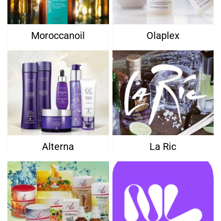
Moroccanoil
Olaplex
Alterna
La Ric