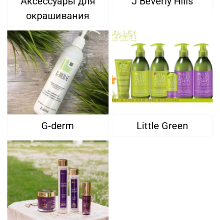
Аксессуары для
J Beverly Hills
окрашивания
G-derm
Little Green