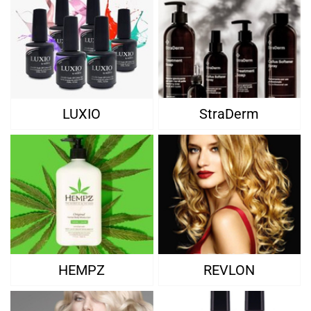
LUXIO
StraDerm
HEMPZ
REVLON