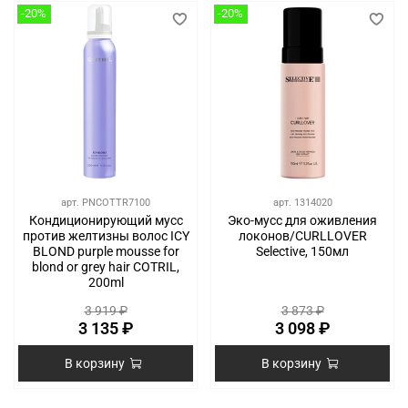
-20%
-20%
арт.
PNCOTTR7100
арт.
1314020
Кондиционирующий мусс
Эко-мусс для оживления
против желтизны волос ICY
локонов/CURLLOVER
BLOND purple mousse for
Selective, 150мл
blond or grey hair COTRIL,
200ml
3 919 ₽
3 873 ₽
3 135 ₽
3 098 ₽
В корзину
В корзину