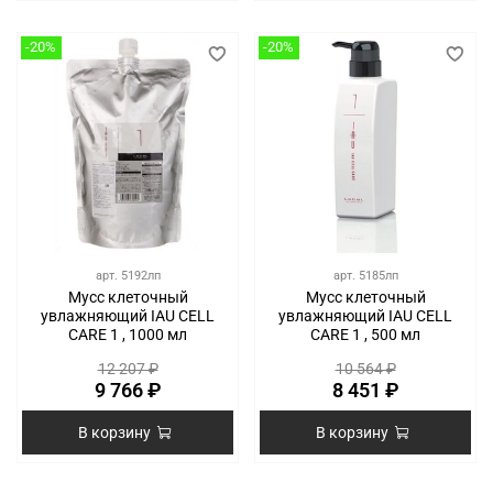
-20%
-20%
арт.
5192лп
арт.
5185лп
Мусс клеточный
Мусс клеточный
увлажняющий IAU CELL
увлажняющий IAU CELL
CARE 1 , 1000 мл
CARE 1 , 500 мл
12 207 ₽
10 564 ₽
9 766 ₽
8 451 ₽
В корзину
В корзину