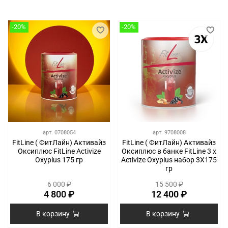
-20%
-20%
арт.
0708054
арт.
9708008
FitLine ( ФитЛайн) Активайз
FitLine ( ФитЛайн) Активайз
Оксиплюс FitLine Activize
Оксиплюс в банке FitLine 3 x
Oxyplus 175 гр
Activize Oxyplus набор 3Х175
гр
6 000 ₽
15 500 ₽
4 800 ₽
12 400 ₽
В корзину
В корзину