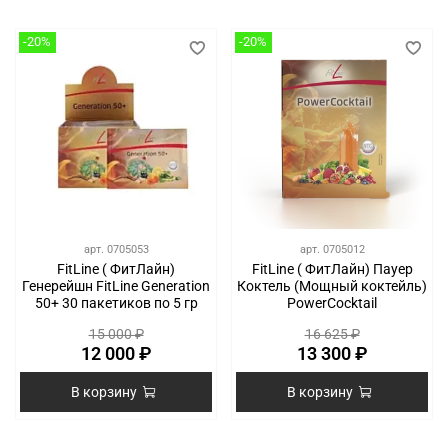
-20%
-20%
арт.
0705053
арт.
0705012
FitLine ( ФитЛайн)
FitLine ( ФитЛайн) Пауер
Генерейшн FitLine Generation
Коктель (Мощный коктейль)
50+ 30 пакетиков по 5 гр
PowerCocktail
15 000 ₽
16 625 ₽
12 000 ₽
13 300 ₽
В корзину
В корзину