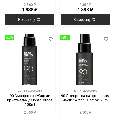
2 360 ₽
2 360 ₽
1 888 ₽
1 888 ₽
В корзину
В корзину
-20%
-20%
арт.
УТЦ00000386
арт.
УТЦ00000392
90 Сыворотка «Жидкие
90 Сыворотка на аргановом
кристаллы» / Crystal Drops
масле/ Argan Supreme 75ml
100ml
2 700 ₽
2 500 ₽