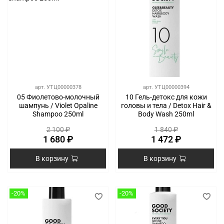
арт.
УТЦ00000378
арт.
УТЦ00000394
05 Фиолетово-молочный
10 Гель-детокс для кожи
шампунь / Violet Opaline
головы и тела / Detox Hair &
Shampoo 250ml
Body Wash 250ml
2 100 ₽
1 840 ₽
1 680 ₽
1 472 ₽
В корзину
В корзину
-20%
-20%