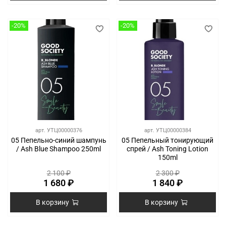
-20%
-20%
арт.
УТЦ00000376
арт.
УТЦ00000384
05 Пепельно-синий шампунь
05 Пепельный тонирующий
/ Ash Blue Shampoo 250ml
спрей / Ash Toning Lotion
150ml
2 100 ₽
2 300 ₽
1 680 ₽
1 840 ₽
В корзину
В корзину