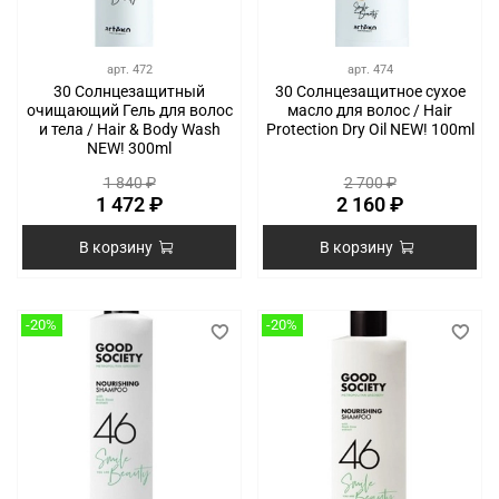
арт.
472
арт.
474
30 Солнцезащитный
30 Солнцезащитное сухое
очищающий Гель для волос
масло для волос / Hair
и тела / Hair & Body Wash
Protection Dry Oil NEW! 100ml
NEW! 300ml
1 840 ₽
2 700 ₽
1 472 ₽
2 160 ₽
В корзину
В корзину
-20%
-20%