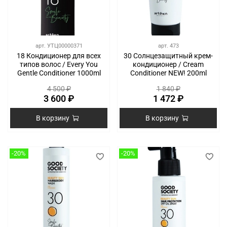
арт.
УТЦ00000371
арт.
473
18 Кондиционер для всех
30 Солнцезащитный крем-
типов волос / Every You
кондиционер / Cream
Gentle Conditioner 1000ml
Conditioner NEW! 200ml
4 500 ₽
1 840 ₽
3 600 ₽
1 472 ₽
В корзину
В корзину
-20%
-20%