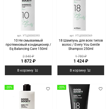
арт.
УТЦ00000393
арт.
УТЦ00000369
10 Не смываемый
18 Шампунь для всех типов
протеиновый кондиционер /
волос / Every You Gentle
Eq Balancing Care 150ml
Shampoo 250ml
2 340 ₽
1 780 ₽
1 872 ₽
1 424 ₽
В корзину
В корзину
-20%
-20%