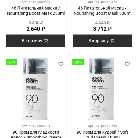
арт.
УТЦ00000374
арт.
УТЦ00000375
46 Питательная̆ маска /
46 Питательная̆ маска /
Nourishing Boost Mask 250ml
Nourishing Boost Mask 500ml
3 300 ₽
4 640 ₽
2 640 ₽
3 712 ₽
В корзину
В корзину
-20%
-20%
арт.
УТЦ00000391
арт.
УТЦ00000390
90 Крем для гладкости
90 Крем для кудрей / Soft
волос / Smoothing Cream
Curl Cream 100ml