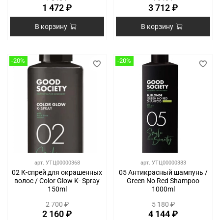
1 472 ₽
3 712 ₽
В корзину
В корзину
-20%
-20%
арт.
УТЦ00000368
арт.
УТЦ00000383
02 К-спрей для окрашенных
05 Антикрасный шампунь /
волос / Color Glow K- Spray
Green No Red Shampoo
150ml
1000ml
2 700 ₽
5 180 ₽
2 160 ₽
4 144 ₽