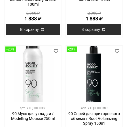
100ml
2 360 ₽
2 360 ₽
1 888 ₽
1 888 ₽
В корзину
В корзину
-20%
-20%
арт.
УТЦ00000388
арт.
УТЦ00000389
90 Мусс для укладки /
90 Спрей для прикорневого
Modelling Mousse 250ml
объема / Root Volumizing
Spray 150ml