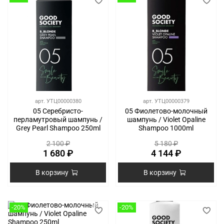
арт.
УТЦ00000380
арт.
УТЦ00000379
05 Серебристо-
05 Фиолетово-молочный
перламутровый шампунь /
шампунь / Violet Opaline
Grey Pearl Shampoo 250ml
Shampoo 1000ml
2 100 ₽
5 180 ₽
1 680 ₽
4 144 ₽
В корзину
В корзину
-20%
-20%