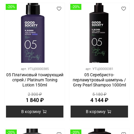
-20%
-20%
арт.
УТЦ00000385
арт.
УТЦ00000381
05 Платиновый тонирующий
05 Серебристо-
спрей / Platinum Toning
перламутровый шампунь /
Lotion 150ml
Grey Pearl Shampoo 1000ml
2 300 ₽
5 180 ₽
1 840 ₽
4 144 ₽
В корзину
В корзину
-20%
-20%