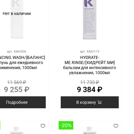
Нет в наличии
арт.
KMU006
арт.
KMU119
NCING.WASH/[БАЛАНС]
HYDRATE-
унь для ежедневного
ME.RINSE/[ХИДРЕЙТ.МИ]
рименения, 1000мл
бальзам для интенсивного
увлажнения, 1000мл
11 569 ₽
11 730 ₽
9 255 ₽
9 384 ₽
Подробнее
В корзину
-20%