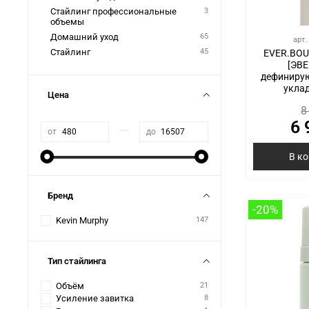
Стайлинг профессиональные
3
объемы
Домашний уход
65
арт
Стайлинг
45
EVER.BOU
[ЭВ
дефиниру
уклад
Цена
8
6 
—
от
до
В к
Бренд
-20%
Kevin Murphy
147
Тип стайлинга
Объём
21
Усиление завитка
8