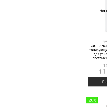
Нет 
ар
COOL.ANGE
тонирующи
для уси
светлых 
14
11
По
-20%