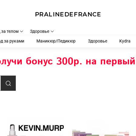
PRALINEDEFRANCE
 за телом
Здоровье
д за руками
Маникюр/Педикюр
Здоровье
Kydra
лучи бонус 300р. на первый