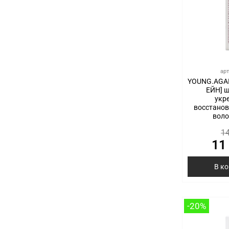
ар
YOUNG.AGAI
ЕЙН] 
укр
восстано
воло
14
11
В к
-20%