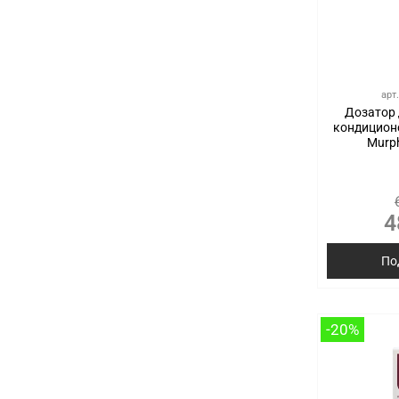
арт
Дозатор
кондицион
Murp
4
По
-20%