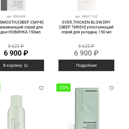
арт.
KMU638
арт.
KMU17162
.SMOOTH/[ЭВЕР.СМУФ]
EVER.THICKEN BLOW.DRY
лаживающий спрей для
[ЭВЕР.ТИКЕН] уплотняющий
адки НОВИНКА 150мл
спрей для укладки, 150 мл
8 625 ₽
8 625 ₽
6 900 ₽
6 900 ₽
В корзину
Подробнее
-20%