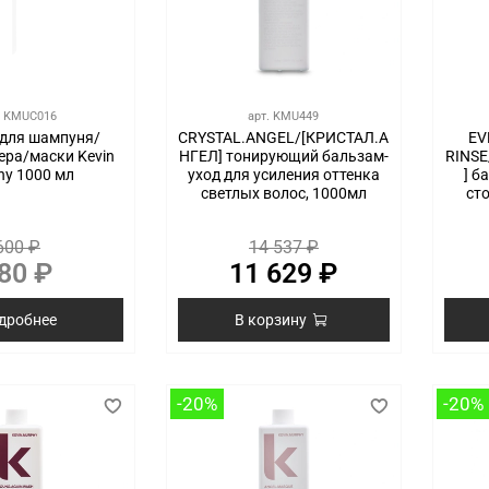
.
KMUC016
арт.
KMU449
 для шампуня/
CRYSTAL.ANGEL/[КРИСТАЛ.А
EV
ера/маски Kevin
НГЕЛ] тонирующий бальзам-
RINS
hy 1000 мл
уход для усиления оттенка
] б
светлых волос, 1000мл
сто
600 ₽
14 537 ₽
80 ₽
11 629 ₽
дробнее
В корзину
-20%
-20%