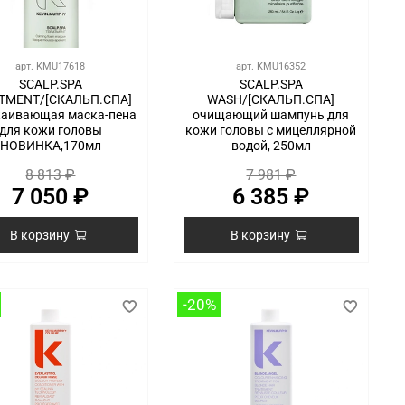
арт.
KMU17618
арт.
KMU16352
SCALP.SPA
SCALP.SPA
TMENT/[СКАЛЬП.СПА]
WASH/[СКАЛЬП.СПА]
каивающая маска-пена
очищающий шампунь для
для кожи головы
кожи головы с мицеллярной
НОВИНКА,170мл
водой, 250мл
8 813 ₽
7 981 ₽
7 050 ₽
6 385 ₽
В корзину
В корзину
-20%