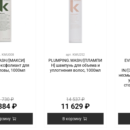
т.
KMU008
арт.
KMU252
ASH/[МАКСИ]
PLUMPING.WASH/[ПЛАМПИ
EV
эксфолиант для
Н] шампунь для объема и
ловы, 1000мл
уплотнения волос, 1000мл
IN/
несм
сто
 730 ₽
14 537 ₽
384 ₽
11 629 ₽
орзину
В корзину