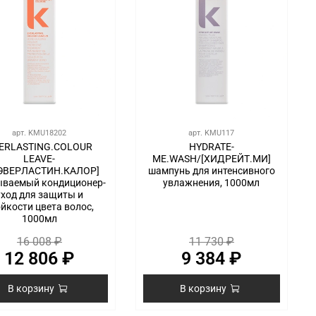
арт.
KMU18202
арт.
KMU117
ERLASTING.COLOUR
HYDRATE-
LEAVE-
ME.WASH/[ХИДРЕЙТ.МИ]
[ЭВЕРЛАСТИН.КАЛОР]
шампунь для интенсивного
ываемый кондиционер-
увлажнения, 1000мл
уход для защиты и
йкости цвета волос,
1000мл
16 008 ₽
11 730 ₽
12 806 ₽
9 384 ₽
В корзину
В корзину