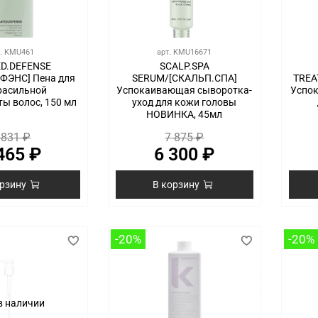
т.
KMU461
арт.
KMU16671
D.DEFENSE
SCALP.SPA
ФЭНС] Пена для
SERUM/[СКАЛЬП.СПА]
TREA
расильной
Успокаивающая сыворотка-
Успо
ы волос, 150 мл
уход для кожи головы
НОВИНКА, 45мл
 831 ₽
7 875 ₽
465 ₽
6 300 ₽
орзину
В корзину
-20%
-20%
в наличии