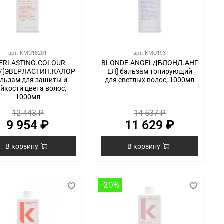
арт.
KMU18201
арт.
KMU193
ERLASTING.COLOUR
BLONDE.ANGEL/[БЛОНД.АНГ
E/[ЭВЕРЛАСТИН.КАЛОР
ЕЛ] бальзам тонирующий
альзам для защиты и
для светлых волос, 1000мл
йкости цвета волос,
1000мл
12 443 ₽
14 537 ₽
9 954 ₽
11 629 ₽
В корзину
В корзину
-20%