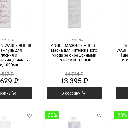
т.
KMU218
арт.
KMU257
N.WASH/[ЯНГ.ЭГ
ANGEL.MASQUE/[АНГЕЛ]
EV
шампунь для
маска для интенсивного
WASH
епления и
ухода за окрашенными
] ш
вления длинных
волосами 1000мл
сто
с, 1000мл
 537 ₽
16 744 ₽
 629 ₽
13 395 ₽
орзину
В корзину
-20%
-20%