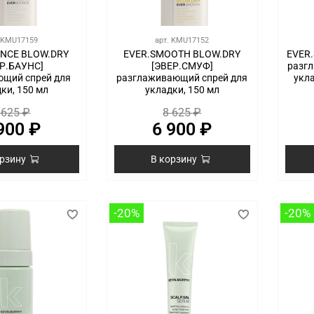
.
KMU17159
арт.
KMU17152
NCE BLOW.DRY
EVER.SMOOTH BLOW.DRY
EVER
ЕР.БАУНС]
[ЭВЕР.СМУФ]
разг
ющий спрей для
разглаживающий спрей для
укл
ки, 150 мл
укладки, 150 мл
 625 ₽
8 625 ₽
900 ₽
6 900 ₽
орзину
В корзину
-20%
-20%