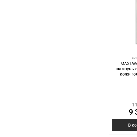
ар
MAXI.W
шампунь-
кожи го
11
9 
В к