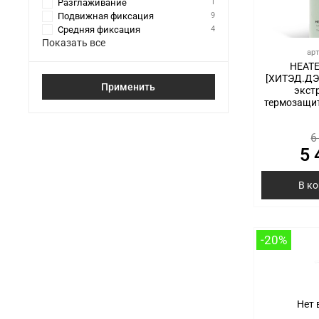
Разглаживание
1
Подвижная фиксация
9
Средняя фиксация
4
Показать все
ар
HEATE
[ХИТЭД.ДЭ
Применить
экст
термозащит
6
5 
В к
-20%
Нет 