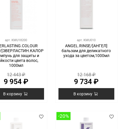
арт.
KMU18200
арт.
KMU010
ERLASTING.COLOUR
ANGEL.RINSE/[АНГЕЛ]
/[ЭВЕРЛАСТИН.КАЛОР
бальзам для деликатного
ампунь для защиты и
ухода за цветом,1000мл
йкости цвета волос,
1000мл
12 443 ₽
12 168 ₽
9 954 ₽
9 734 ₽
В корзину
В корзину
-20%