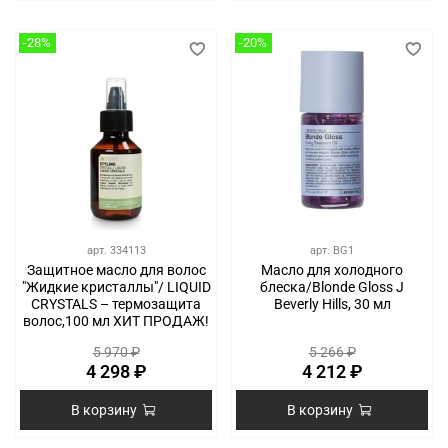
-28%
-20%
арт.
334113
арт.
BG1
Защитное масло для волос
Масло для холодного
"Жидкие кристаллы"/ LIQUID
блеска/Blonde Gloss J
CRYSTALS – термозащита
Beverly Hills, 30 мл
волос,100 мл ХИТ ПРОДАЖ!
5 970 ₽
5 266 ₽
4 298 ₽
4 212 ₽
В корзину
В корзину