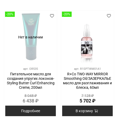
-20%
-20%
Нет в наличии
арт.
OR535
арт.
R1SPTWM01A1
Питательное масло для
R+Co TWO-WAY MIRROR
создания упругих локонов-
Smoothing Oil/ЗАЗЕРКАЛЬЕ
Styling Butter Curl Enhancing
масло для разглаживания и
Creme, 200мл
блеска, 60мл
8 048 ₽
7 128 ₽
6 438 ₽
5 702 ₽
Подробнее
В корзину