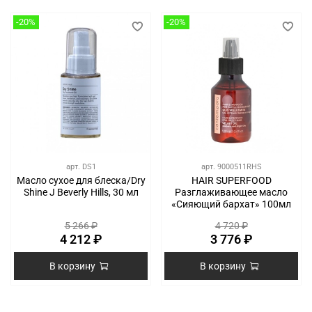
-20%
-20%
арт.
DS1
арт.
9000511RHS
Масло сухое для блеска/Dry
HAIR SUPERFOOD
Shine J Beverly Hills, 30 мл
Разглаживающее масло
«Сияющий бархат» 100мл
5 266 ₽
4 720 ₽
4 212 ₽
3 776 ₽
В корзину
В корзину