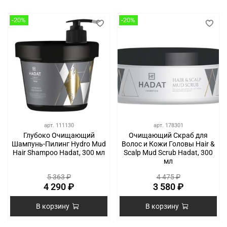
-20%
-20%
арт.
111130
арт.
178301
Глубоко Очищающий
Очищающий Скраб для
Шампунь-Пилинг Hydro Mud
Волос и Кожи Головы Hair &
Hair Shampoo Hadat, 300 мл
Scalp Mud Scrub Hadat, 300
мл
5 363 ₽
4 475 ₽
4 290 ₽
3 580 ₽
В корзину
В корзину