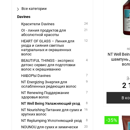
Все категории
Davines
Красители Davines
24
OI - линия продуктов для
21
абсолютной красоты
HEART OF GLASS – Линия для
12
ухода и сияния светлых
а
натуральных и окрашенных
NT Well Be
волос
шампунь 
BEAUTIFUL THINGS - экспресс
4
вол
детокс сервис для подготовки
волос к окрашиванию
НАБОРЫ Davines
7
3
NT Energizing Энергия для
9
2 
ослабленных редеющих волос
NT Renewing Поддержание
7
здоровья волос
В к
NT Well Being Увлажняющий уход
8
NT Nourishing Питание для сухих и
16
хрупких волос
-35%
NT Replumping Уплотняющий уход
8
NOUNOU для сухих и химически
20