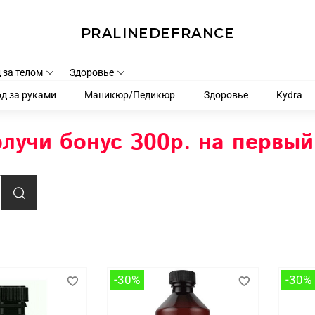
PRALINEDEFRANCE
 за телом
Здоровье
д за руками
Маникюр/Педикюр
Здоровье
Kydra
лучи бонус 300р. на первый
-30%
-30%