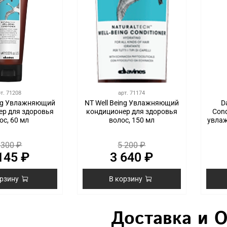
рт.
71208
арт.
71174
ing Увлажняющий
NT Well Being Увлажняющий
D
ер для здоровья
кондиционер для здоровья
Cond
ос, 60 мл
волос, 150 мл
увла
 300 ₽
5 200 ₽
145 ₽
3 640 ₽
орзину
В корзину
Доставка и 