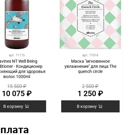
арт.
71175
арт.
77018
avines NT Well Being
Маска "мгновенное
itioner - Кондиционер
увлажнение" для лица The
жняющий для здоровья
quench circle
волос 1000ml
15 500 ₽
2 500 ₽
10 075 ₽
1 250 ₽
В корзину
В корзину
Оплата