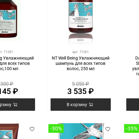
рт.
71281
арт.
71261
ing Увлажняющий
NT Well Being Увлажняющий
D
для всех типов
шампунь для всех типов
S
ос,100 мл
волос, 250 мл
ув
т
 300 ₽
5 050 ₽
145 ₽
3 535 ₽
орзину
В корзину
-30%
-35%