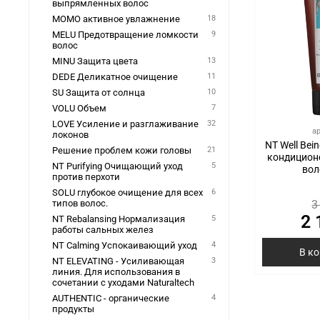
выпрямленных волос
MOMO активное увлажнение
18
MELU Предотвращение ломкости
9
волос
MINU Защита цвета
13
DEDE Деликатное очищение
11
SU Защита от солнца
10
VOLU Объем
7
LOVE Усиление и разглаживание
32
а
локонов
NT Well Be
Решение проблем кожи головы
21
кондицион
NT Purifying Очищающий уход
5
вол
против перхоти
SOLU глубокое очищение для всех
6
3
типов волос.
2 
NT Rebalansing Нормализация
5
работы сальных желез
NT Calming Успокаивающий уход
4
В к
NT ELEVATING - Усиливающая
3
линия. Для использования в
сочетании с уходами Naturaltech
AUTHENTIC - органические
4
продукты