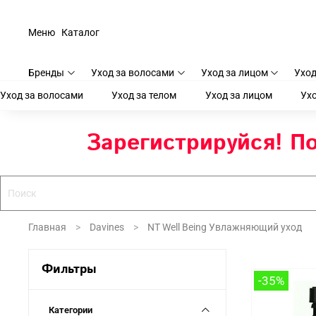
Меню
Каталог
Бренды
Уход за волосами
Уход за лицом
Уход
Уход за волосами
Уход за телом
Уход за лицом
Ухо
Зарегистрируйся! По
Главная
Davines
NT Well Being Увлажняющий уход
Фильтры
-35%
Категории