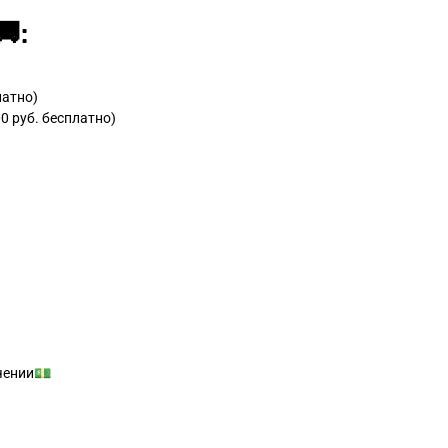
:
латно)
0 руб. бесплатно)
учении💵