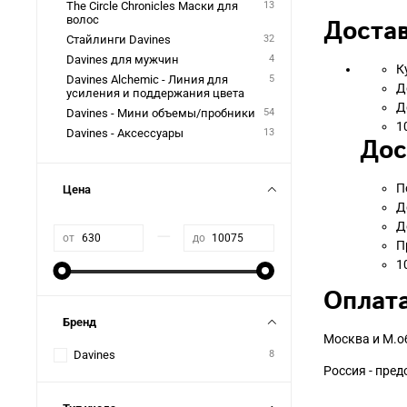
The Circle Chronicles Маски для
13
волос
Достав
Стайлинги Davines
32
Davines для мужчин
4
К
Davines Alchemic - Линия для
5
Д
усиления и поддержания цвета
Д
Davines - Мини объемы/пробники
54
1
Davines - Аксессуары
13
Дос
П
Цена
Д
Д
—
от
до
П
1
Оплата
Бренд
Москва и М.о
Davines
8
Россия - пре