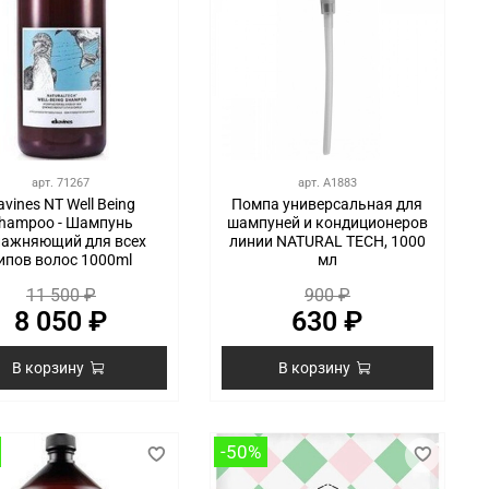
арт.
71267
арт.
A1883
avines NT Well Being
Помпа универсальная для
hampoo - Шампунь
шампуней и кондиционеров
лажняющий для всех
линии NATURAL TECH, 1000
ипов волос 1000ml
мл
11 500 ₽
900 ₽
8 050 ₽
630 ₽
В корзину
В корзину
-50%