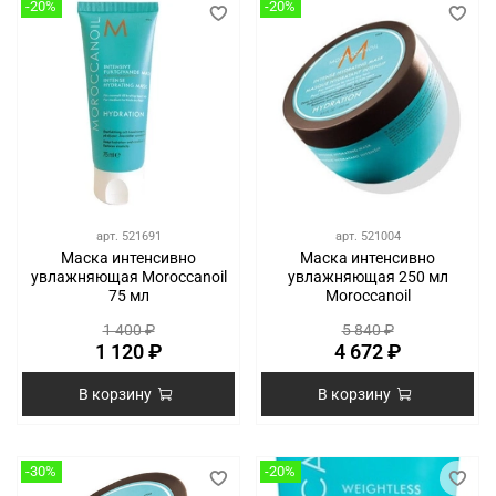
-20%
-20%
арт.
521691
арт.
521004
Маска интенсивно
Маска интенсивно
увлажняющая Moroccanoil
увлажняющая 250 мл
75 мл
Moroccanoil
1 400 ₽
5 840 ₽
1 120 ₽
4 672 ₽
В корзину
В корзину
-30%
-20%