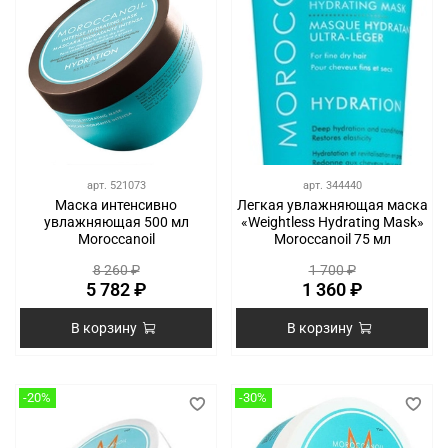
арт.
521073
арт.
344440
Маска интенсивно
Легкая увлажняющая маска
увлажняющая 500 мл
«Weightless Hydrating Mask»
Moroccanoil
Moroccanoil 75 мл
8 260 ₽
1 700 ₽
5 782 ₽
1 360 ₽
В корзину
В корзину
-20%
-30%