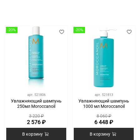
-20%
-20%
арт.
521806
арт.
521813
Увлажняющий шампунь
Увлажняющий шампунь
250мл Moroccanoil
1000 мл Moroccanoil
3 220 ₽
8 060 ₽
2 576 ₽
6 448 ₽
В корзину
В корзину