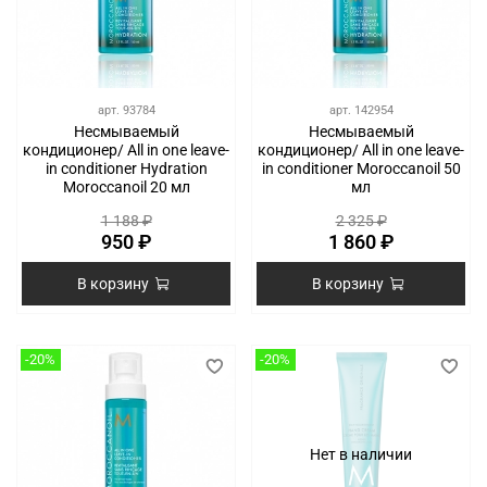
арт.
93784
арт.
142954
Несмываемый
Несмываемый
кондиционер/ All in one leave-
кондиционер/ All in one leave-
in conditioner Hydration
in conditioner Moroccanoil 50
Moroccanoil 20 мл
мл
1 188 ₽
2 325 ₽
950 ₽
1 860 ₽
В корзину
В корзину
-20%
-20%
Нет в наличии