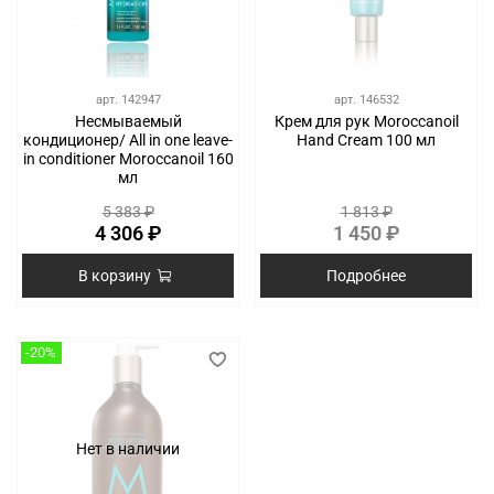
арт.
142947
арт.
146532
Несмываемый
Крем для рук Moroccanoil
кондиционер/ All in one leave-
Hand Cream 100 мл
in conditioner Moroccanoil 160
мл
5 383 ₽
1 813 ₽
4 306 ₽
1 450 ₽
В корзину
Подробнее
-20%
Нет в наличии