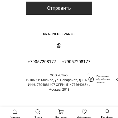
Отправить
PRALINEDEFRANCE
+79057208177
+79057208177
ООО «Сток»
Политика
обработки
121069, г. Москва, ул. Поварская, д. 31/29
данных
ИНН: 7704881407 ОГРН: 5147746406561
Москва, 2018
Главная
Поиск
Корзина
Избранное
Профиль