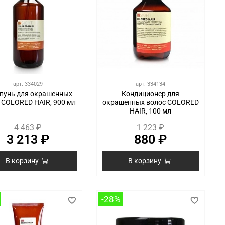
арт.
334029
арт.
334134
унь для окрашенных
Кондиционер для
 COLORED HAIR, 900 мл
окрашенных волос COLORED
HAIR, 100 мл
4 463 ₽
1 223 ₽
3 213 ₽
880 ₽
В корзину
В корзину
-28%