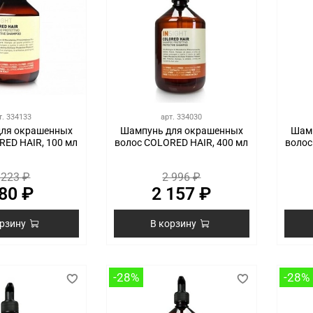
т.
334133
арт.
334030
ля окрашенных
Шампунь для окрашенных
Шамп
RED HAIR, 100 мл
волос COLORED HAIR, 400 мл
волос
 223 ₽
2 996 ₽
80 ₽
2 157 ₽
орзину
В корзину
-28%
-28%