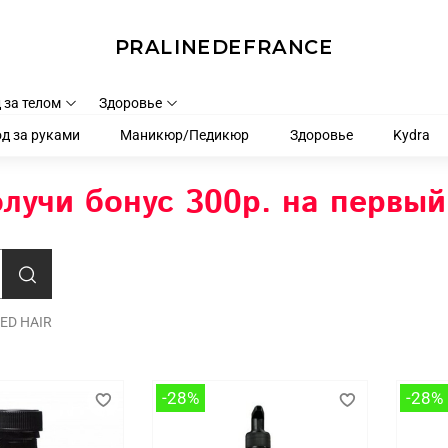
PRALINEDEFRANCE
 за телом
Здоровье
д за руками
Маникюр/Педикюр
Здоровье
Kydra
лучи бонус 300р. на первый
ED HAIR
-28%
-28%