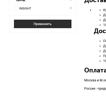
Достав
INSIGHT
8
К
Д
Д
Применить
1
Дос
П
Д
Д
П
1
Оплата
Москва и М.о
Россия - пре