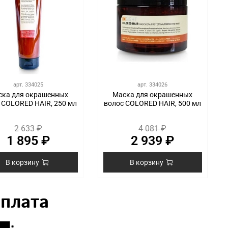
арт.
334025
арт.
334026
ска для окрашенных
Маска для окрашенных
 COLORED HAIR, 250 мл
волос COLORED HAIR, 500 мл
2 633 ₽
4 081 ₽
1 895 ₽
2 939 ₽
В корзину
В корзину
Оплата