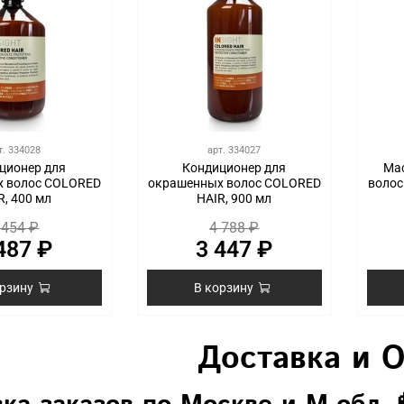
т.
334028
арт.
334027
ционер для
Кондиционер для
Ма
 волос COLORED
окрашенных волос COLORED
волос
R, 400 мл
HAIR, 900 мл
 454 ₽
4 788 ₽
487 ₽
3 447 ₽
орзину
В корзину
Доставка и 