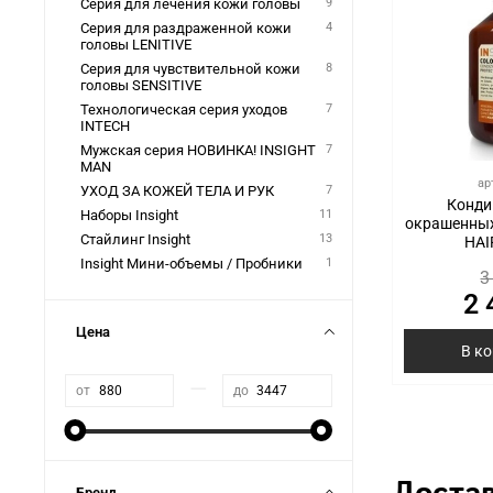
Серия для лечения кожи головы
9
Серия для раздраженной кожи
4
головы LENITIVE
Серия для чувствительной кожи
8
головы SENSITIVE
Технологическая серия уходов
7
INTECH
Мужская серия НОВИНКА! INSIGHT
7
MAN
ар
УХОД ЗА КОЖЕЙ ТЕЛА И РУК
7
Конди
Наборы Insight
11
окрашенных
Стайлинг Insight
13
HAI
Insight Мини-объемы / Пробники
1
3
2 
Цена
В к
—
от
до
Бренд