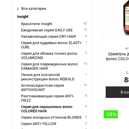
Все категории
Insight
Красители Insight
42
Ежедневная серия DAILY USE
13
Увлажняющая серия DRY HAIR
9
Серия для кудрявых волос ELASTI-
7
CURL
ар
Серия для объема тонких волос
5
Шампунь д
VOLUMIZING
волос COLO
Серия для поврежденных волос
14
DAMAGED HAIR
1
Линия для поэтапной
1
8
реконструкции волос REBUILD
Антиоксидантная серия
10
ANTIOXIDANT
В к
Разглаживающая серия ANTI-
8
FRIZZ
Серия для окрашенных волос
8
COLORED HAIR
-28%
Серия холодных оттенков BLONDE
5
Серия ANTI-YELLOW
2