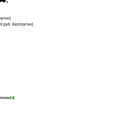
:
латно)
0 руб. бесплатно)
учении💵