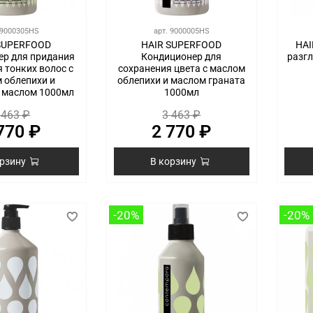
9000305HS
арт.
9000005HS
SUPERFOOD
HAIR SUPERFOOD
HAI
ер для придания
Кондиционер для
разг
 тонких волос с
сохранения цвета с маслом
 облепихи и
облепихи и маслом граната
 маслом 1000мл
1000мл
 463 ₽
3 463 ₽
770 ₽
2 770 ₽
орзину
В корзину
-20%
-20%