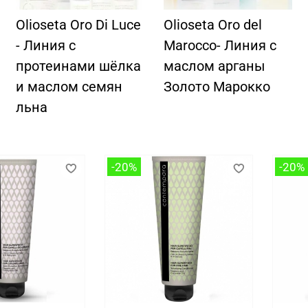
Olioseta Oro Di Luce
Olioseta Oro del
- Линия с
Marocco- Линия с
протеинами шёлка
маслом арганы
и маслом семян
Золото Марокко
льна
-20%
-20%