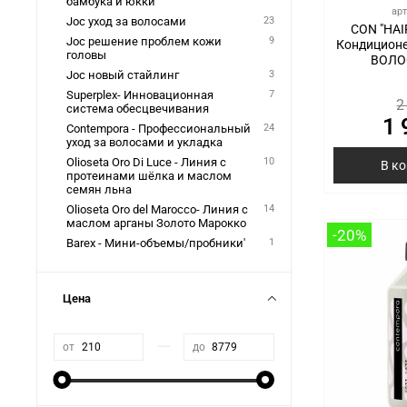
бамбука и юкки
ар
Joc уход за волосами
23
CON "HA
Joc решение проблем кожи
9
Кондицион
головы
ВОЛО
Joc новый стайлинг
3
Superplex- Инновационная
7
2
система обесцвечивания
1 
Contempora - Профессиональный
24
уход за волосами и укладка
Olioseta Oro Di Luce - Линия с
10
В к
протеинами шёлка и маслом
семян льна
Olioseta Oro del Marocco- Линия с
14
маслом арганы Золото Марокко
-20%
Barex - Мини-объемы/пробники'
1
Цена
—
от
до