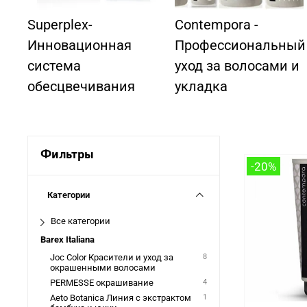
Superplex-
Contempora -
Инновационная
Профессиональный
система
уход за волосами и
обесцвечивания
укладка
Фильтры
-20%
Категории
Все категории
Barex Italiana
Joc Color Красители и уход за
8
окрашенными волосами
PERMESSE окрашивание
4
Aeto Botanica Линия с экстрактом
1