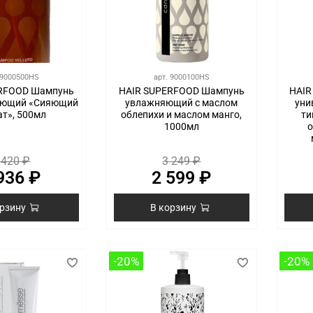
9000500HS
арт.
9000100HS
RFOOD Шампунь
HAIR SUPERFOOD Шампунь
HAIR
ающий «Сияющий
увлажняющий с маслом
уни
ат», 500мл
облепихи и маслом манго,
ти
1000мл
о
 420 ₽
3 249 ₽
936 ₽
2 599 ₽
орзину
В корзину
-20%
-20%