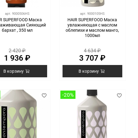
арт.
9000506HS
арт.
9000105HS
R SUPERFOOD Маска
HAIR SUPERFOOD Маска
лаживающая Сияющий
увлажняющая с маслом
бархат , 350 мл
облепихи и маслом манго,
1000мл
2 420 ₽
4 634 ₽
1 936 ₽
3 707 ₽
В корзину
В корзину
-20%