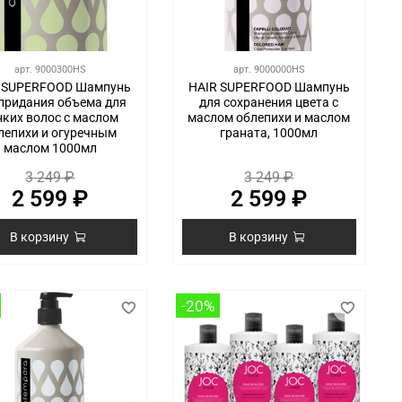
арт.
9000300HS
арт.
9000000HS
 SUPERFOOD Шампунь
HAIR SUPERFOOD Шампунь
 придания объема для
для сохранения цвета с
нких волос с маслом
маслом облепихи и маслом
лепихи и огуречным
граната, 1000мл
маслом 1000мл
3 249 ₽
3 249 ₽
2 599 ₽
2 599 ₽
В корзину
В корзину
-20%