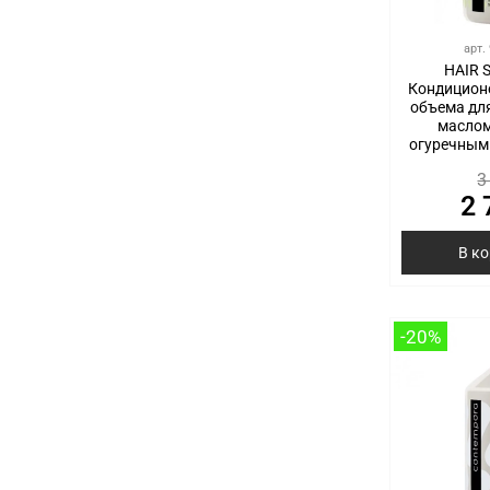
арт.
HAIR 
Кондицион
объема для
маслом
огуречным
3
2 
В к
-20%