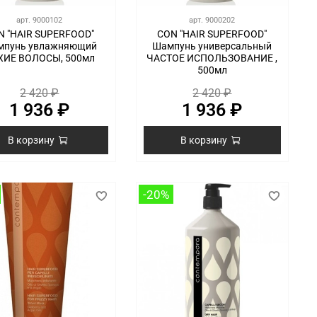
арт.
9000102
арт.
9000202
N "HAIR SUPERFOOD"
CON "HAIR SUPERFOOD"
мпунь увлажняющий
Шампунь универсальный
ХИЕ ВОЛОСЫ, 500мл
ЧАСТОЕ ИСПОЛЬЗОВАНИЕ ,
500мл
2 420 ₽
2 420 ₽
1 936 ₽
1 936 ₽
В корзину
В корзину
-20%