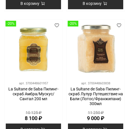
В корзину
В корзину
-20%
-20%
арт.
3700448601957
арт.
3700448603838
La Sultane de Saba Пилинг-
La Sultane de Saba Пилинг-
скраб Амбра/Мускус/
скраб Лулур Путешествие на
Сантал 200 мл
Бали (Лотос/Франжипани)
300мл
10 125 ₽
11 250 ₽
8 100 ₽
9 000 ₽