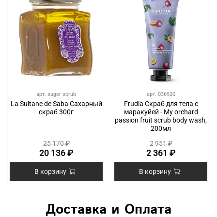
арт.
suger scrub
арт.
036920
La Sultane de Saba Сахарный
Frudia Скраб для тела с
скраб 300г
маракуйей - My orchard
passion fruit scrub body wash,
200мл
25 170 ₽
2 951 ₽
20 136 ₽
2 361 ₽
В корзину
В корзину
Доставка и Оплата