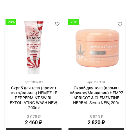
-20%
-20%
арт.
2807-03
арт.
2803-01
Скраб для тела (аромат
Скраб для тела (аромат
мята/ваниль) HEMPZ LE
Абрикос/Мандарин) HEMPZ
PEPPERMINT SWIRL
APRICOT & CLEMENTINE
EXFOLIATING WASH NEW,
HERBAL Scrub NEW, 200г
200ml
3 075 ₽
3 525 ₽
2 460 ₽
2 820 ₽