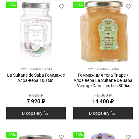
-20%
-20%
арт.
3700448604743
арт.
3700448604866
La Sultane de Saba Гоммаж с
Гоммаж для тела Тиаре /
Алоэ-вера 100 мл.
Алоэ вера La Sultane De Saba
- Voyage Dans Les Iles 300мл
9 900 ₽
18 000 ₽
7 920 ₽
14 400 ₽
В корзину
В корзину
-20%
-20%