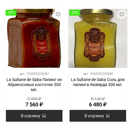
-20%
-20%
арт.
3760092236967
арт.
3760092230590
La Sultane de Saba Пилинг из
La Sultane de Saba Соль для
Абрикосовых косточек 300
пилинга Аюверда 300 мл.
мл.
9 450 ₽
8 100 ₽
7 560 ₽
6 480 ₽
В корзину
В корзину