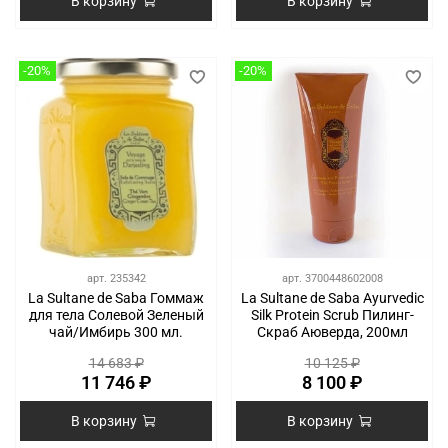
В корзину
В корзину
-20%
-20%
арт.
235342
арт.
3700448602008
La Sultane de Saba Гоммаж
La Sultane de Saba Ayurvedic
для тела Солевой Зеленый
Silk Protein Scrub Пилинг-
чай/Имбирь 300 мл.
Скраб Аюверда, 200мл
14 683 ₽
10 125 ₽
11 746 ₽
8 100 ₽
В корзину
В корзину