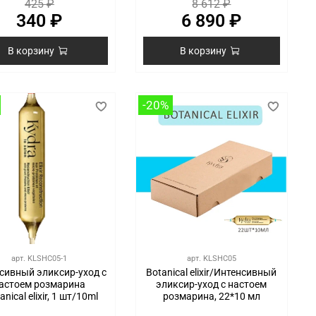
425 ₽
8 612 ₽
340 ₽
6 890 ₽
В корзину
В корзину
-20%
арт.
KLSHC05-1
арт.
KLSHC05
сивный эликсир-уход с
Botanical elixir/Интенсивный
астоем розмарина
эликсир-уход с настоем
anical elixir, 1 шт/10ml
розмарина, 22*10 мл