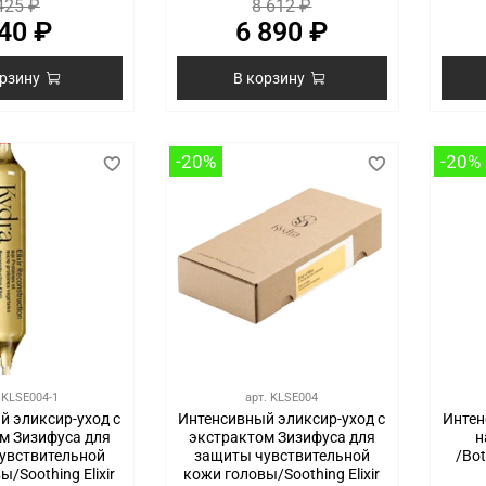
425 ₽
8 612 ₽
40 ₽
6 890 ₽
орзину
В корзину
-20%
-20%
.
KLSE004-1
арт.
KLSE004
й эликсир-уход с
Интенсивный эликсир-уход с
Интен
м Зизифуса для
экстрактом Зизифуса для
н
увствительной
защиты чувствительной
/Bot
/Soothing Elixir
кожи головы/Soothing Elixir