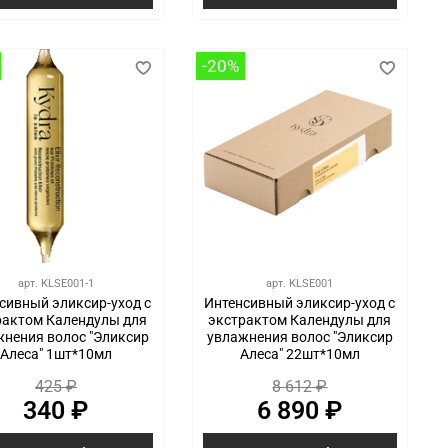
-20%
арт.
KLSE001-1
арт.
KLSE001
сивный эликсир-уход с
Интенсивный эликсир-уход с
рактом Календулы для
экстрактом Календулы для
жнения волос "Эликсир
увлажнения волос "Эликсир
Алеса" 1шт*10мл
Алеса" 22шт*10мл
425 ₽
8 612 ₽
340 ₽
6 890 ₽