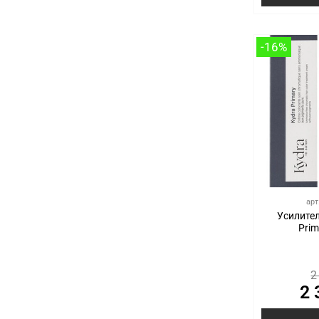
-16%
арт
Усилител
Prim
2
2 