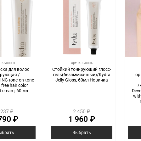
.
KS00001
арт.
KJG0004
ска для волос
Стойкий тонирующий глосс-
ирующая /
гель(безаммиачный)/Kydra
ор
NG tone-on-tone
Jelly Gloss, 60мл Новинка
free hair color
/
t cream, 60 мл
Deve
with
 237 ₽
2 450 ₽
790 ₽
1 960 ₽
ыбрать
Выбрать