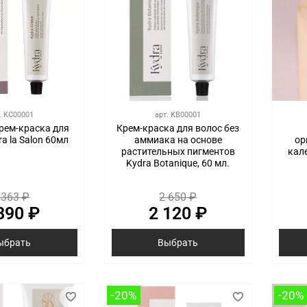
.
KC00001
арт.
KB00001
рем-краска для
Крем-краска для волос без
a la Salon 60мл
аммиака на основе
ор
растительных пигментов
кале
Kydra Botanique, 60 мл.
 363 ₽
2 650 ₽
890 ₽
2 120 ₽
ыбрать
Выбрать
-20%
-20%