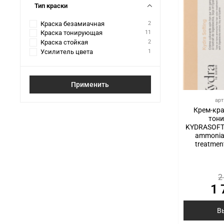
Тип краски
Краска безамиачная
2
Краска тонирующая
11
Краска стойкая
2
Усилитель цвета
1
Применить
арт
Крем-кра
тон
KYDRASOFTI
ammonia 
treatmen
2
1 
В