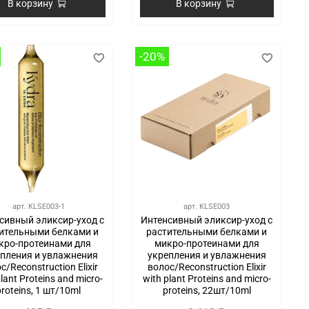
В корзину
В корзину
-20%
арт.
KLSE003-1
арт.
KLSE003
сивный эликсир-уход с
Интенсивный эликсир-уход с
ительными белками и
растительными белками и
кро-протеинами для
микро-протеинами для
пления и увлажнения
укрепления и увлажнения
с/Reconstruction Elixir
волос/Reconstruction Elixir
plant Proteins and micro-
with plant Proteins and micro-
proteins, 1 шт/10ml
proteins, 22шт/10ml