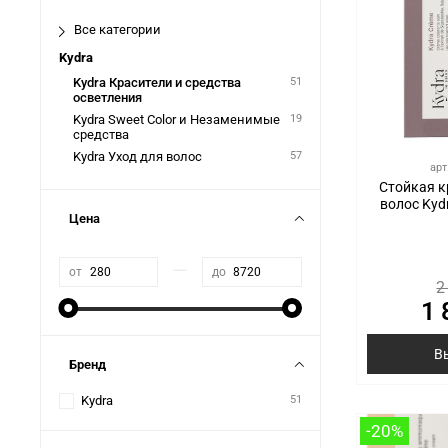
Все категории
Kydra
Kydra Красители и средства
51
осветления
Kydra Sweet Color и Незаменимые
19
средства
Kydra Уход для волос
57
арт
Стойкая к
волос Kydr
Цена
—
от
до
2
1 
В
Бренд
Kydra
51
-20%