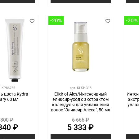
-20%
-20%
.
KP86766
арт.
KLSHC13
ь цвета Kydra
Elixir of Ales/Интенсивный
Интен
ary 60 мл
эликсир-уход с экстрактом
экст
календулы для увлажнения
увла
волос "Эликсир Алеса", 50 мл
 800 ₽
6 666 ₽
340 ₽
5 333 ₽