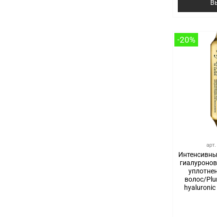
В
-20%
арт
Интенсивны
гиалуронов
уплотне
волос/Plum
hyaluronic