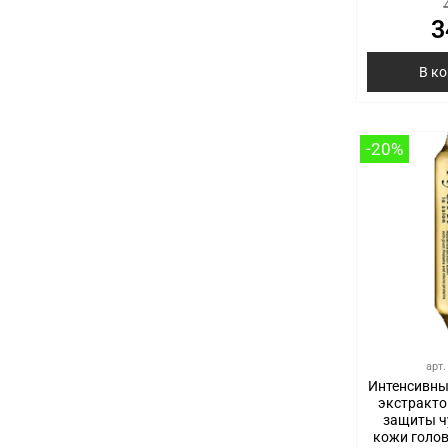
3
В к
-20%
арт
Интенсивны
экстракто
защиты ч
кожи головы