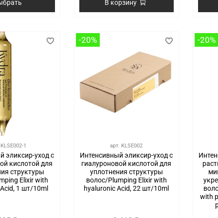
ыбрать
В корзину
-20%
-20%
.
KLSE002-1
арт.
KLSE002
й эликсир-уход с
Интенсивный эликсир-уход с
Интен
ой кислотой для
гиалуроновой кислотой для
раст
ния структуры
уплотнения структуры
ми
ping Elixir with
волос/Plumping Elixir with
укре
 Acid, 1 шт/10ml
hyaluronic Acid, 22 шт/10ml
воло
with 