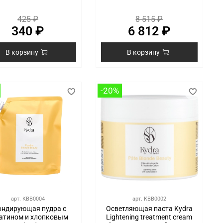
425 ₽
8 515 ₽
340 ₽
6 812 ₽
В корзину
В корзину
-20%
арт.
KBB0004
арт.
KBB0002
ондирующая пудра с
Осветляющая паста Kydra
атином и хлопковым
Lightening treatment cream