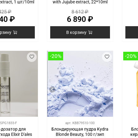
extract, 1 шт/10ml
with Jujube extract, 22*10ml
425 ₽
8 612 ₽
40 ₽
6 890 ₽
орзину
В корзину
-20%
-20%
SPG1833-F
арт.
KBB79510-100
-дозатор для
Блондирующая пудра Kydra
Бл
ода Elixir D'ales
Blonde Beauty, 100 г/зип
кер