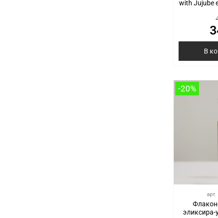
with Jujube 
3
В к
-20%
арт.
Флакон
эликсира-ух