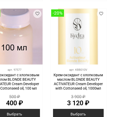
-20%
арт.
97577
арт.
KBB010V
оксидант с хлопковым
Крем-оксидант с хлопковым
лом BLONDE BEAUTY
маслом BLONDE BEAUTY
ATEUR Cream Developer
ACTIVATEUR Cream Developer
 Cottonseed oil, 100 мл
with Cottonseed oil, 1000мл
500 ₽
3 900 ₽
400 ₽
3 120 ₽
Выбрать
Выбрать