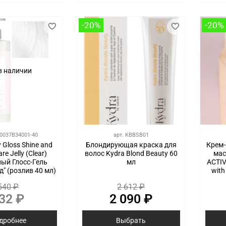
-20%
-20%
в наличии
0037B34001-40
арт.
KBBSB01
 Gloss Shine and
Блондирующая краска для
Крем-
are Jelly (Clear)
волос Kydra Blond Beauty 60
мас
ый Глосс-Гель
мл
ACTIV
д" (розлив 40 мл)
with
540 ₽
2 612 ₽
32 ₽
2 090 ₽
дробнее
Выбрать