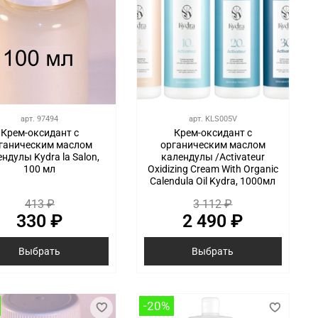
арт.
97494
арт.
KLS005V
Крем-оксидант с
Крем-оксидант с
ганическим маслом
органическим маслом
ндулы Kydra la Salon,
календулы /Activateur
100 мл
Oxidizing Cream With Organic
Calendula Oil Kydra, 1000мл
413 ₽
3 112 ₽
330 ₽
2 490 ₽
Выбрать
Выбрать
-20%