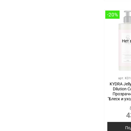
-20%
Нет 
арт.
KD1
KYDRA Jelly
Dilution C
Прозрачн
"Блеск и ухо
4
По