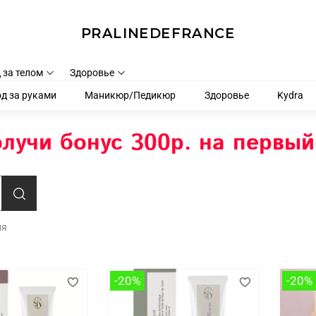
PRALINEDEFRANCE
 за телом
Здоровье
д за руками
Маникюр/Педикюр
Здоровье
Kydra
лучи бонус 300р. на первый
ия
-20%
-20%