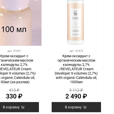
арт.
97497
арт.
97475
Крем-оксидант с
Крем-оксидант с
ганическим маслом
органическим маслом
календулы 2,7%
календулы 2,7%
REVELATEUR Cream
/REVELATEUR Cream
loper 9 volumes (2,7%)
Developer 9 volumes (2,7%)
 organic Calendula oil,
with organic Calendula oil,
100мл (на разлив)
1000мл
413 ₽
3 112 ₽
330 ₽
2 490 ₽
В корзину
В корзину