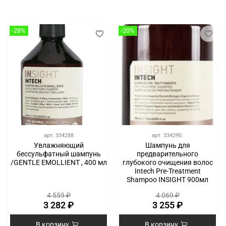
-28%
-20%
арт.
334288
арт.
334290.
Увлажняющий
Шампунь для
бессульфатный шампунь
предварительного
/GENTLE EMOLLIENT , 400 мл
глубокого очищения волос
Intech Pre-Treatment
Shampoo INSIGHT 900мл
4 559 ₽
4 069 ₽
3 282 ₽
3 255 ₽
В корзину
В корзину