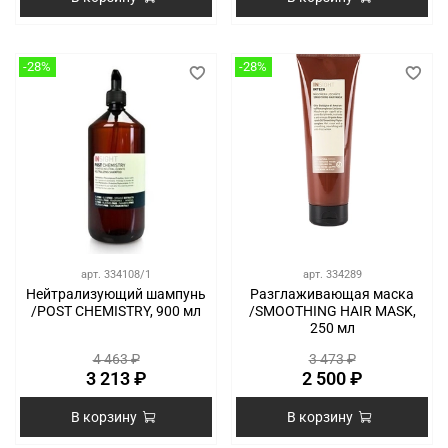
-28%
-28%
арт.
334108/1
арт.
334289
Нейтрализующий шампунь
Разглаживающая маска
/POST CHEMISTRY, 900 мл
/SMOOTHING HAIR MASK,
250 мл
4 463 ₽
3 473 ₽
3 213 ₽
2 500 ₽
В корзину
В корзину