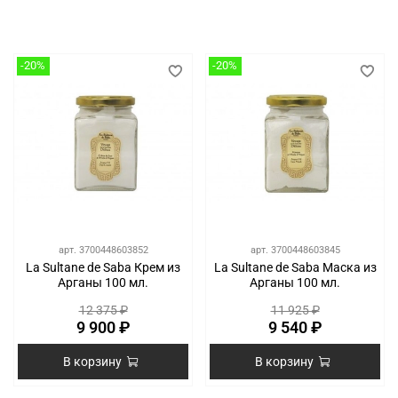
-20%
-20%
арт.
3700448603852
арт.
3700448603845
La Sultane de Saba Крем из
La Sultane de Saba Маска из
Арганы 100 мл.
Арганы 100 мл.
12 375 ₽
11 925 ₽
9 900 ₽
9 540 ₽
В корзину
В корзину