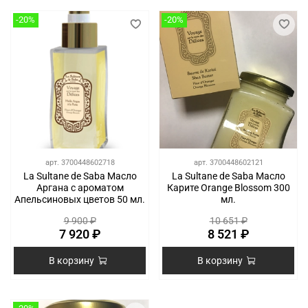
-20%
-20%
арт.
3700448602718
арт.
3700448602121
La Sultane de Saba Масло
La Sultane de Saba Масло
Аргана с ароматом
Карите Orange Blossom 300
Апельсиновых цветов 50 мл.
мл.
9 900 ₽
10 651 ₽
7 920 ₽
8 521 ₽
В корзину
В корзину