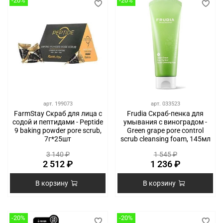
-20%
-20%
арт.
199073
арт.
033523
FarmStay Скраб для лица с
Frudia Скраб-пенка для
содой и пептидами - Peptide
умывания с виноградом -
9 baking powder pore scrub,
Green grape pore control
7г*25шт
scrub cleansing foam, 145мл
3 140 ₽
1 545 ₽
2 512 ₽
1 236 ₽
В корзину
В корзину
-20%
-20%