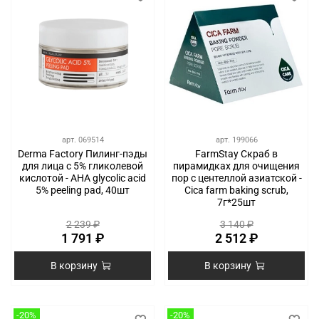
арт.
069514
арт.
199066
Derma Factory Пилинг-пэды
FarmStay Скраб в
для лица с 5% гликолевой
пирамидках для очищения
кислотой - АНА glycolic acid
пор с центеллой азиатской -
5% peeling pad, 40шт
Cica farm baking scrub,
7г*25шт
2 239 ₽
3 140 ₽
1 791 ₽
2 512 ₽
В корзину
В корзину
-20%
-20%