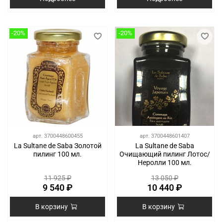
-20%
-20%
арт.
3700448600455
арт.
3700448601407
La Sultane de Saba Золотой
La Sultane de Saba
пилинг 100 мл.
Очищающий пилинг Лотос/
Неролли 100 мл.
11 925 ₽
13 050 ₽
9 540 ₽
10 440 ₽
В корзину
В корзину