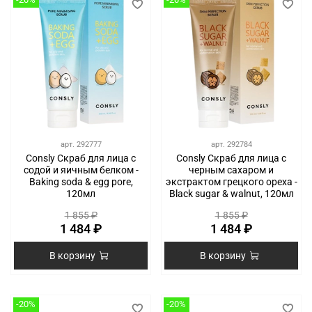
арт.
292777
арт.
292784
Consly Скраб для лица с
Consly Скраб для лица с
содой и яичным белком -
черным сахаром и
Baking soda & egg pore,
экстрактом грецкого ореха -
120мл
Black sugar & walnut, 120мл
1 855 ₽
1 855 ₽
1 484 ₽
1 484 ₽
В корзину
В корзину
-20%
-20%