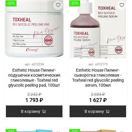
-20%
-20%
арт.
e012234
арт.
e012173
Esthetic House Пилинг-
Esthetic House Пилинг-
подушечки косметические
сыворотка гликолевая -
гликолевые - Toxheal red
Toxheal red glyucolic peeling
glyucolic peeling pad, 100шт
serum, 100мл
2 242 ₽
2 034 ₽
1 793 ₽
1 627 ₽
В корзину
В корзину
-20%
-20%