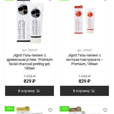
арт.
280078
арт.
280047
Jigott Гель-пилинг с
Jigott Гель-пилинг с
древесным углем - Premium
экстрактом граната –
facial charcoal peeling gel,
Premium, 180мл
180мл
1 036 ₽
1 036 ₽
829 ₽
829 ₽
В корзину
В корзину
-20%
-20%