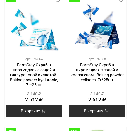
арт.
197864
арт.
197888
FarmStay Скраб в
FarmStay Скраб в
пирамидках с содой и
пирамидках с содой и
гиалуроновой кислотой -
коллагеном - Baking powder
Baking powder hyaluronic,
collagen, 7г*25шт
7г*25шт
3 140 ₽
3 140 ₽
2 512 ₽
2 512 ₽
В корзину
В корзину