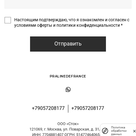
Настоящим подтверждаю, что я ознакомлен и согласен с
условиями оферты и политики конфиденциальности *
Отправить
PRALINEDEFRANCE
+79057208177
+79057208177
ООО «Сток»
Политика
121069, г. Москва, ул. Поварская, д. 31/29
обработки
данных
ИНН: 7704881407 ОГРН: 5147746406561