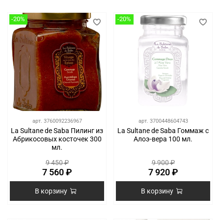
-20%
-20%
арт.
3760092236967
арт.
3700448604743
La Sultane de Saba Пилинг из
La Sultane de Saba Гоммаж с
Абрикосовых косточек 300
Алоэ-вера 100 мл.
мл.
9 450 ₽
9 900 ₽
7 560 ₽
7 920 ₽
В корзину
В корзину