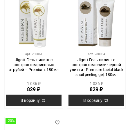
арт.
280061
арт.
280054
Jigott Гель-пилинг с
Jigott Гель-пилинг с
экстрактом рисовых
экстрактом слизи черной
отрубей – Premium, 180мл
улитки - Premium facial black
snail peeling gel, 180мл
1 036 ₽
1 036 ₽
829 ₽
829 ₽
В корзину
В корзину
-20%