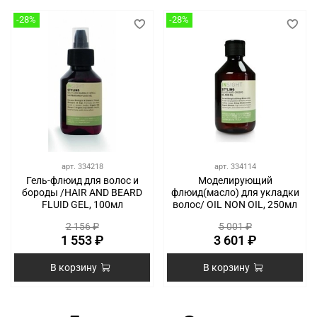
-28%
-28%
арт.
334218
арт.
334114
Гель-флюид для волос и
Моделирующий
бороды /HAIR AND BEARD
флюид(масло) для укладки
FLUID GEL, 100мл
волос/ OIL NON OIL, 250мл
2 156 ₽
5 001 ₽
1 553 ₽
3 601 ₽
В корзину
В корзину