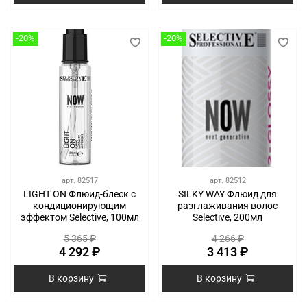
-20%
-20%
арт.
82517
арт.
82512
LIGHT ON Флюид-блеск с
SILKY WAY Флюид для
кондиционирующим
разглаживания волос
эффектом Selective, 100мл
Selective, 200мл
5 365 ₽
4 266 ₽
4 292 ₽
3 413 ₽
В корзину
В корзину