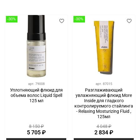
-30%
-30%
арт.
79008
арт.
87015
Уплотняющий флюид для
Разглаживающий
объема волос Liquid Spell
увлажняющий флюид More
125 мл
Inside для гладкого
контролируемого стайлинга
- Relaxing Mosturizing Fluid ,
125мл
8 150 ₽
4 048 ₽
5 705 ₽
2 834 ₽