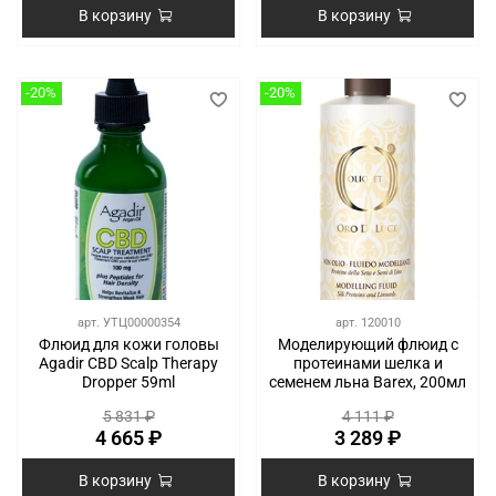
В корзину
В корзину
-20%
-20%
арт.
УТЦ00000354
арт.
120010
Флюид для кожи головы
Моделирующий флюид с
Agadir CBD Scalp Therapy
протеинами шелка и
Dropper 59ml
семенем льна Barex, 200мл
5 831 ₽
4 111 ₽
4 665 ₽
3 289 ₽
В корзину
В корзину