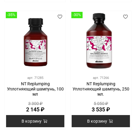
-35%
-30%
арт.
71285
арт.
71266
NT Replumping
NT Replumping
Уплотняющий шампунь, 100
Уплотняющий шампунь, 250
мл
мл.
3 300 ₽
5 050 ₽
2 145 ₽
3 535 ₽
В корзину
В корзину