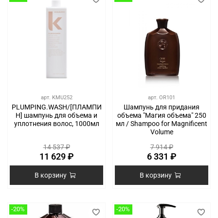
арт.
KMU252
арт.
OR101
PLUMPING.WASH/[ПЛАМПИ
Шампунь для придания
Н] шампунь для объема и
объема "Магия объема" 250
уплотнения волос, 1000мл
мл / Shampoo for Magnificent
Volume
14 537 ₽
7 914 ₽
11 629 ₽
6 331 ₽
В корзину
В корзину
-20%
-20%