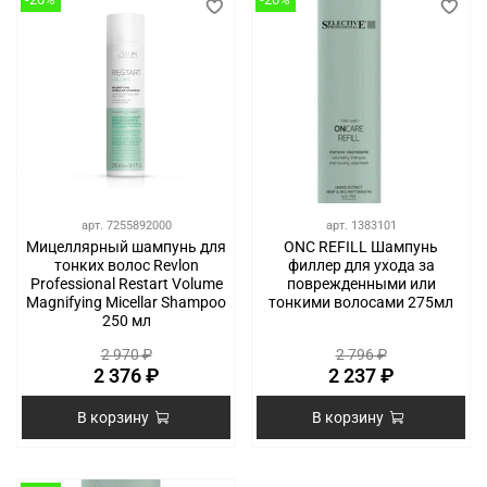
арт.
7255892000
арт.
1383101
Мицеллярный шампунь для
ONC REFILL Шампунь
тонких волос Revlon
филлер для ухода за
Professional Restart Volume
поврежденными или
Magnifying Micellar Shampoo
тонкими волосами 275мл
250 мл
2 970 ₽
2 796 ₽
2 376 ₽
2 237 ₽
В корзину
В корзину