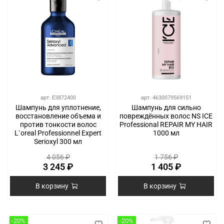
арт.
E3872400
арт.
4630079569151
Шампунь для уплотнение,
Шампунь для сильно
восстановление объема и
повреждённых волос NS ICE
против тонкости волос
Professional REPAIR MY HAIR
L`oreal Professionnel Expert
1000 мл
Serioxyl 300 мл
4 056 ₽
1 756 ₽
3 245 ₽
1 405 ₽
В корзину
В корзину
-20%
-20%