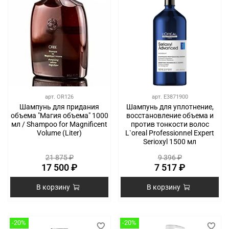
арт.
OR126
арт.
E3871900
Шампунь для придания
Шампунь для уплотнение,
объема "Магия объема" 1000
восстановление объема и
мл / Shampoo for Magnificent
против тонкости волос
Volume (Liter)
L`oreal Professionnel Expert
Serioxyl 1500 мл
21 875 ₽
9 396 ₽
17 500 ₽
7 517 ₽
В корзину
В корзину
-20%
-20%