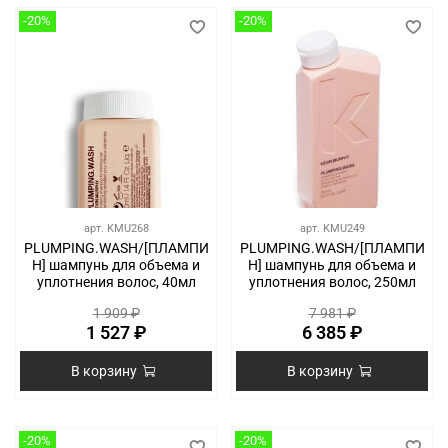
-20%
-20%
арт.
KMU268
арт.
KMU249
PLUMPING.WASH/[ПЛАМПИ
PLUMPING.WASH/[ПЛАМПИ
Н] шампунь для объема и
Н] шампунь для объема и
уплотнения волос, 40мл
уплотнения волос, 250мл
1 909 ₽
7 981 ₽
1 527 ₽
6 385 ₽
В корзину
В корзину
-20%
-20%