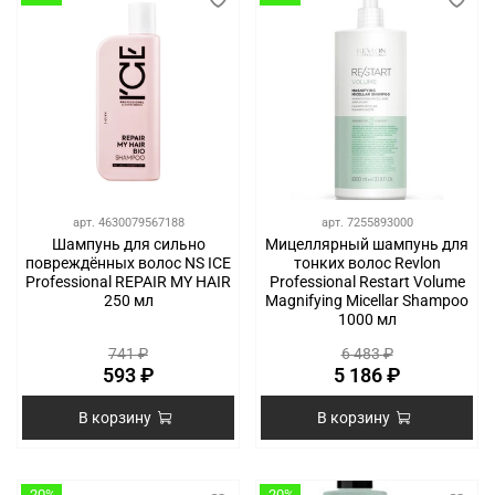
арт.
4630079567188
арт.
7255893000
Шампунь для сильно
Мицеллярный шампунь для
повреждённых волос NS ICE
тонких волос Revlon
Professional REPAIR MY HAIR
Professional Restart Volume
250 мл
Magnifying Micellar Shampoo
1000 мл
741 ₽
6 483 ₽
593 ₽
5 186 ₽
В корзину
В корзину
-20%
-20%