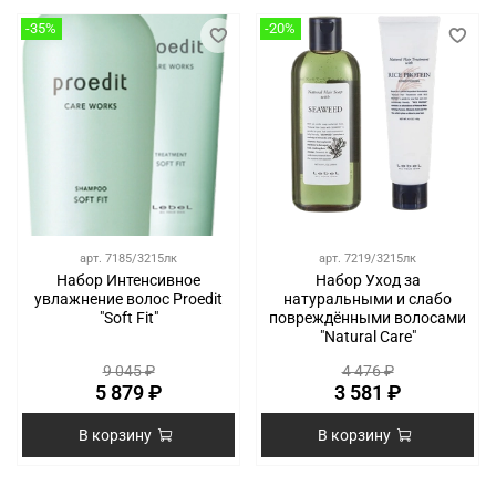
-35%
-20%
арт.
7185/3215лк
арт.
7219/3215лк
Набор Интенсивное
Набор Уход за
увлажнение волос Proedit
натуральными и слабо
"Soft Fit"
повреждёнными волосами
"Natural Care"
9 045 ₽
4 476 ₽
5 879 ₽
3 581 ₽
В корзину
В корзину