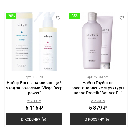
-20%
-35%
арт.
7179лк
арт.
97683 set
Набор Восстанавливающий
Набор Глубокое
уход за волосами "Viege Deep
восстановление структуры
power"
волос Proedit "Bounce Fit"
7 645 ₽
9 045 ₽
6 116 ₽
5 879 ₽
В корзину
В корзину