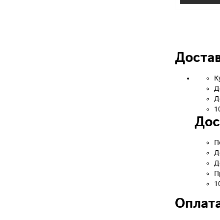
Достав
К
Д
Д
1
Дос
П
Д
Д
П
1
Оплата