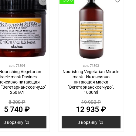
арт.
71304
арт.
71303
Nourishing Vegetarian
Nourishing Vegetarian Miracle
iracle mask Davines-
mask - Интенсивно
тенсивно питающая
питающая маска
 "Вегетарианское чудо"
"Вегетарианское чудо",
250 мл
1000ml
8 200 ₽
19 900 ₽
5 740 ₽
12 935 ₽
В корзину
В корзину