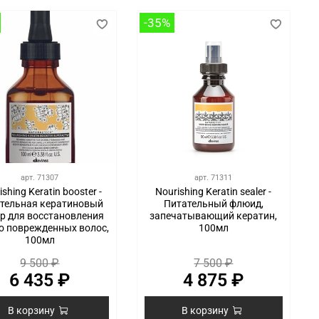
-35%
арт.
71307
арт.
71311
ishing Keratin booster -
Nourishing Keratin sealer -
тельная кератиновый
Питательный флюид,
ер для восстановления
запечатывающий кератин,
о поврежденных волос,
100мл
100мл
9 500 ₽
7 500 ₽
6 435 ₽
4 875 ₽
В корзину
В корзину