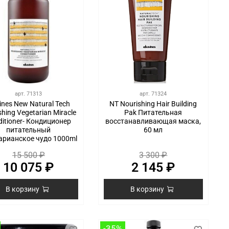
арт.
71313
арт.
71324
ines New Natural Tech
NT Nourishing Hair Building
shing Vegetarian Miracle
Pak Питательная
ditioner- Кондиционер
восстанавливающая маска,
питательный
60 мл
арианское чудо 1000ml
15 500 ₽
3 300 ₽
10 075 ₽
2 145 ₽
В корзину
В корзину
-35%