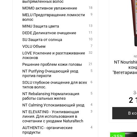
выпрямленных волос
MOMO активное увлажнение
18
MELU Предотвращение ломкости
9
волос
MINU Защита цвета
13
DEDE Деликатное очищение
11
SU Защита от солнца
10
VOLU Объем
7
LOVE Усиление и разглаживание
32
а
локонов
NT Nourish
Решение проблем кожи головы
21
кон
NT Purifying Очищающий уход
5
"Вегетариан
против перхоти
SOLU глубокое очищение для всех
6
типов волос.
3
NT Rebalansing Нормализация
5
2 
работы сальных желез
NT Calming Успокаивающий уход
4
NT ELEVATING - Усиливающая
3
В к
линия. Для использования в
сочетании с уходами Naturaltech
AUTHENTIC - органические
4
продукты
-35%