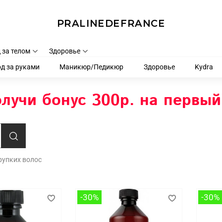
PRALINEDEFRANCE
 за телом
Здоровье
д за руками
Маникюр/Педикюр
Здоровье
Kydra
лучи бонус 300р. на первый
хрупких волос
-30%
-30%