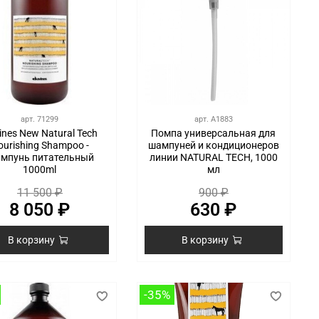
арт.
71299
арт.
A1883
ines New Natural Tech
Помпа универсальная для
ourishing Shampoo -
шампуней и кондиционеров
мпунь питательный
линии NATURAL TECH, 1000
1000ml
мл
11 500 ₽
900 ₽
8 050 ₽
630 ₽
В корзину
В корзину
-35%