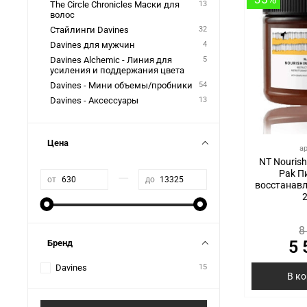
The Circle Chronicles Маски для
13
волос
Стайлинги Davines
32
Davines для мужчин
4
Davines Alchemic - Линия для
5
усиления и поддержания цвета
Davines - Мини объемы/пробники
54
Davines - Аксессуары
13
Цена
а
NT Nourish
Pak П
—
от
до
восстанав
8
5 
Бренд
Davines
15
В к