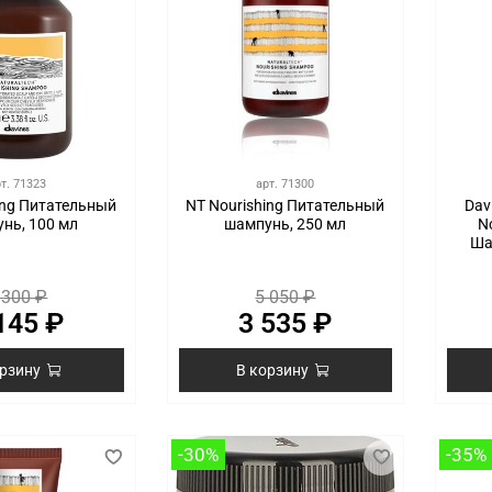
рт.
71323
арт.
71300
ing Питательный
NT Nourishing Питательный
Dav
нь, 100 мл
шампунь, 250 мл
N
Ша
 300 ₽
5 050 ₽
145 ₽
3 535 ₽
орзину
В корзину
-30%
-35%