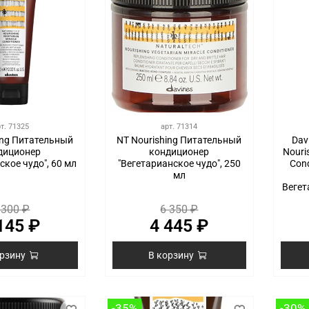
рт.
71325
арт.
71314
ing Питательный
NT Nourishing Питательный
Dav
диционер
кондиционер
Nouri
ское чудо", 60 мл
"Вегетарианское чудо", 250
Con
мл
Вегет
 300 ₽
6 350 ₽
145 ₽
4 445 ₽
орзину
В корзину
-35%
-30%