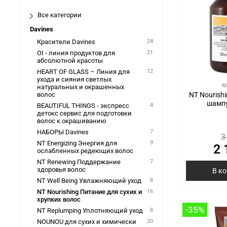
Все категории
Davines
Красители Davines
24
OI - линия продуктов для
21
абсолютной красоты
HEART OF GLASS – Линия для
12
ухода и сияния светлых
а
натуральных и окрашенных
NT Nourish
волос
шампу
BEAUTIFUL THINGS - экспресс
4
детокс сервис для подготовки
волос к окрашиванию
НАБОРЫ Davines
7
3
NT Energizing Энергия для
9
2 
ослабленных редеющих волос
NT Renewing Поддержание
7
здоровья волос
В к
NT Well Being Увлажняющий уход
8
NT Nourishing Питание для сухих и
16
хрупких волос
-35%
NT Replumping Уплотняющий уход
8
NOUNOU для сухих и химически
20