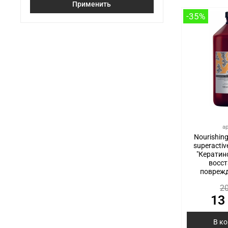
Применить
-35%
а
Nourishing
superactiv
"Кератин
восс
повреж
20
13
В к