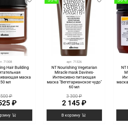
рт.
71308
арт.
71326
ing Hair Building
NT Nourishing Vegetarian
NT 
итательная
Miracle mask Davines-
M
ливающая маска
Интенсивно питающая
Ин
250 мл
маска "Вегетарианское чудо"
маска
60 мл
 500 ₽
3 300 ₽
525 ₽
2 145 ₽
орзину
В корзину