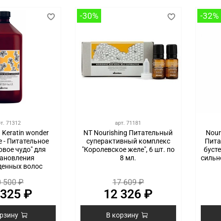
-30%
-32%
рт.
71312
арт.
71181
 Keratin wonder
NT Nourishing Питательный
Nour
e - Питательное
суперактивный комплекс
Пита
овое чудо" для
"Королевское желе", 6 шт. по
буст
тановления
8 мл.
сильн
денных волос
 500 ₽
17 609 ₽
 325 ₽
12 326 ₽
орзину
В корзину