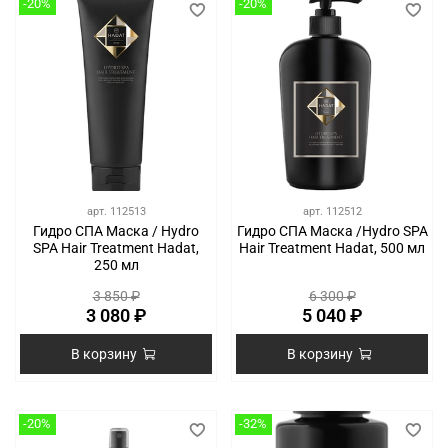
-20%
-20%
арт.
112513
арт.
112512
Гидро СПА Маска / Hydro
Гидро СПА Маска /Hydro SPA
SPA Hair Treatment Hadat,
Hair Treatment Hadat, 500 мл
250 мл
3 850 ₽
6 300 ₽
3 080 ₽
5 040 ₽
В корзину
В корзину
-20%
-32%