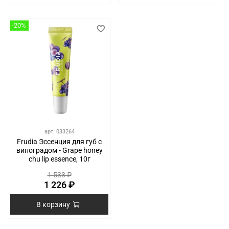
-20%
арт.
033264
Frudia Эссенция для губ с
виноградом - Grape honey
chu lip essence, 10г
1 533 ₽
1 226 ₽
В корзину