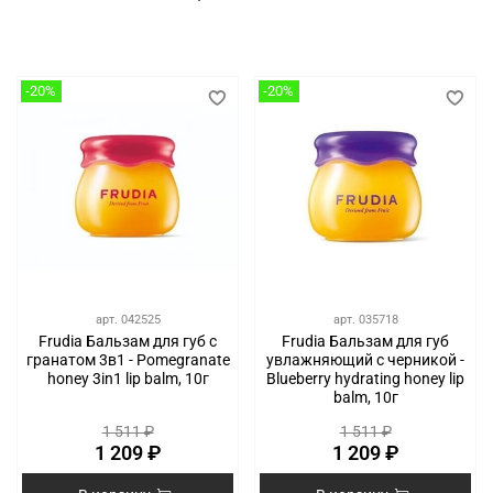
-20%
-20%
арт.
042525
арт.
035718
Frudia Бальзам для губ с
Frudia Бальзам для губ
гранатом 3в1 - Pomegranate
увлажняющий с черникой -
honey 3in1 lip balm, 10г
Blueberry hydrating honey lip
balm, 10г
1 511 ₽
1 511 ₽
1 209 ₽
1 209 ₽