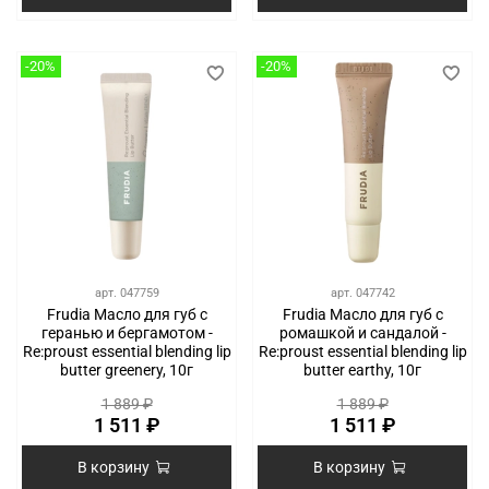
-20%
-20%
арт.
047759
арт.
047742
Frudia Масло для губ с
Frudia Масло для губ с
геранью и бергамотом -
ромашкой и сандалой -
Re:proust essential blending lip
Re:proust essential blending lip
butter greenery, 10г
butter earthy, 10г
1 889 ₽
1 889 ₽
1 511 ₽
1 511 ₽
В корзину
В корзину