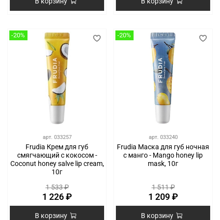
В корзину
В корзину
-20%
-20%
арт.
033257
арт.
033240
Frudia Крем для губ
Frudia Маска для губ ночная
смягчающий с кокосом -
с манго - Mango honey lip
Coconut honey salve lip cream,
mask, 10г
10г
1 533 ₽
1 511 ₽
1 226 ₽
1 209 ₽
В корзину
В корзину