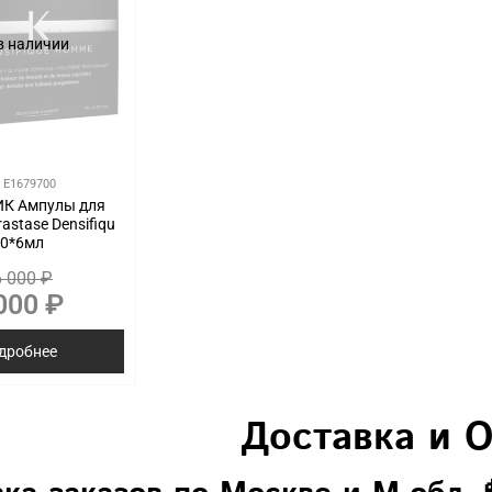
в наличии
.
E1679700
К Ампулы для
astase Densifiqu
0*6мл
 000 ₽
000 ₽
дробнее
Доставка и 