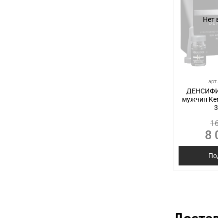
Нет 
арт
ДЕНСИФИ
мужчин Ker
3
16
8 
По