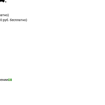
:
латно)
0 руб. бесплатно)
учении💵