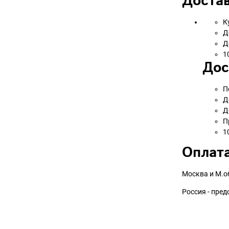
Достав
К
Д
Д
1
Дос
П
Д
Д
П
1
Оплата
Москва и М.о
Россия - пре