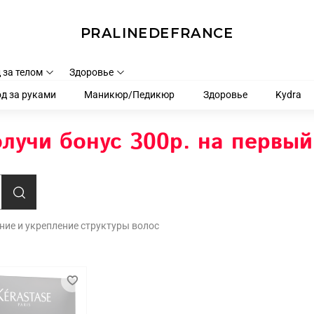
PRALINEDEFRANCE
 за телом
Здоровье
д за руками
Маникюр/Педикюр
Здоровье
Kydra
лучи бонус 300р. на первый
ление и укрепление структуры волос