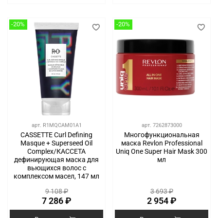
-20%
-20%
арт.
R1MQCAM01A1
арт.
7262873000
CASSETTE Curl Defining
Многофункциональная
Masque + Superseed Oil
маска Revlon Professional
Complex/КАССЕТА
Uniq One Super Hair Mask 300
дефинирующая маска для
мл
вьющихся волос с
комплексом масел, 147 мл
9 108 ₽
3 693 ₽
7 286 ₽
2 954 ₽