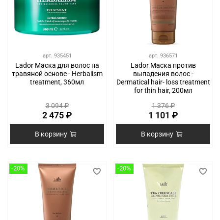
арт.
935451
арт.
936571
Lador Маска для волос на
Lador Маска против
травяной основе - Herbalism
выпадения волос -
treatment, 360мл
Dermatical hair- loss treatment
for thin hair, 200мл
3 094 ₽
1 376 ₽
2 475 ₽
1 101 ₽
В корзину
В корзину
-20%
-20%