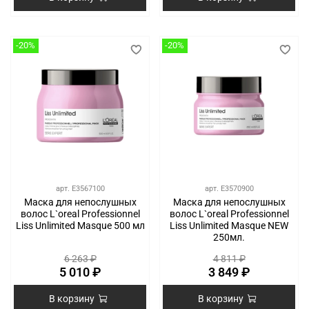
-20%
-20%
арт.
E3567100
арт.
E3570900
Маска для непослушных
Маска для непослушных
волос L`oreal Professionnel
волос L`oreal Professionnel
Liss Unlimited Masque 500 мл
Liss Unlimited Masque NEW
250мл.
6 263 ₽
4 811 ₽
5 010 ₽
3 849 ₽
В корзину
В корзину