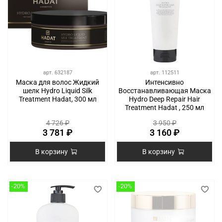
арт.
632187
арт.
112511
Маска для волос Жидкий
Интенсивно
шелк Hydro Liquid Silk
Восстанавливающая Маска
Treatment Hadat, 300 мл
Hydro Deep Repair Hair
Treatment Hadat , 250 мл
4 726 ₽
3 950 ₽
3 781 ₽
3 160 ₽
В корзину
В корзину
-20%
-20%