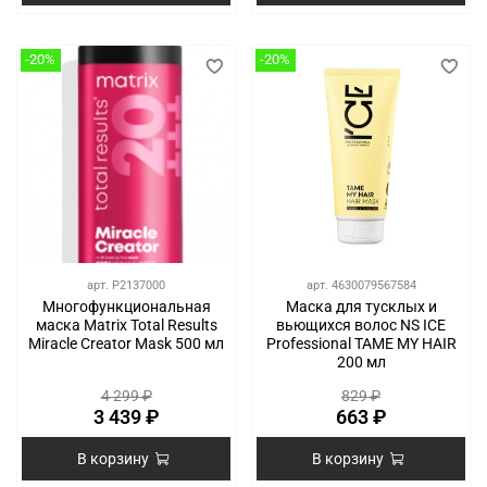
-20%
-20%
арт.
P2137000
арт.
4630079567584
Многофункциональная
Маска для тусклых и
маска Matrix Total Results
вьющихся волос NS ICE
Miracle Creator Mask 500 мл
Professional TAME MY HAIR
200 мл
4 299 ₽
829 ₽
3 439 ₽
663 ₽
В корзину
В корзину