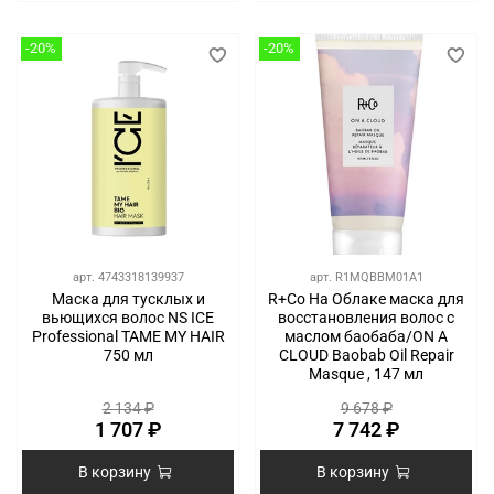
-20%
-20%
арт.
4743318139937
арт.
R1MQBBM01A1
Маска для тусклых и
R+Co На Облаке маска для
вьющихся волос NS ICE
восстановления волос с
Professional TAME MY HAIR
маслом баобаба/ON A
750 мл
CLOUD Baobab Oil Repair
Masque , 147 мл
2 134 ₽
9 678 ₽
1 707 ₽
7 742 ₽
В корзину
В корзину