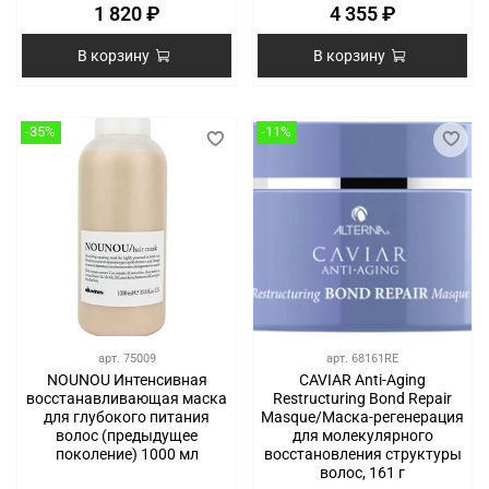
1 820 ₽
4 355 ₽
В корзину
В корзину
-35%
-11%
арт.
75009
арт.
68161RE
NOUNOU Интенсивная
CAVIAR Anti-Aging
восстанавливающая маска
Restructuring Bond Repair
для глубокого питания
Masque/Маска-регенерация
волос (предыдущее
для молекулярного
поколение) 1000 мл
восстановления структуры
волос, 161 г