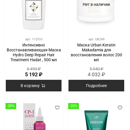
Нет в наличии
арт.
112510
арт.
UK249
Интенсивно
Маска Urban Keratin
Восстанавливающая Маска
Makadamia для
Hydro Deep Repair Hair
восстановления волос 200
Treatment Hadat , 500 мл
мл
6 490 ₽
5 040 ₽
5 192 ₽
4 032 ₽
В корзину
Подробнее
-20%
-20%