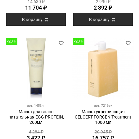
14 630 ₽
2 990 ₽
11 704 ₽
2 392 ₽
В корзину
В корзину
-20%
-20%
арт.
1453лп
арт.
7216ек
Маска для волос
Маска укрепляющая
питательная EGG PROTEIN,
CELCERT FORCEN Treatment
260мл
1000 мл
4 284 ₽
20 945 ₽
3 427 ₽
16 757 ₽