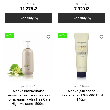
17 500 ₽
8 900 ₽
11 375 ₽
7 920 ₽
В корзину
В корзину
-20%
-20%
арт.
KLSHC15
арт.
1446лп
Маска интенсивное
Маска для волос
увлажнение с экстрактом
питательная EGG PROTEIN,
почек липы Kydra Hair Care
140мл
High Moisture , 500мл