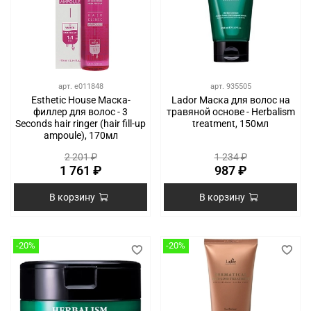
арт.
e011848
арт.
935505
Esthetic House Маска-
Lador Маска для волос на
филлер для волос - 3
травяной основе - Herbalism
Seconds hair ringer (hair fill-up
treatment, 150мл
ampoule), 170мл
2 201 ₽
1 234 ₽
1 761 ₽
987 ₽
В корзину
В корзину
-20%
-20%