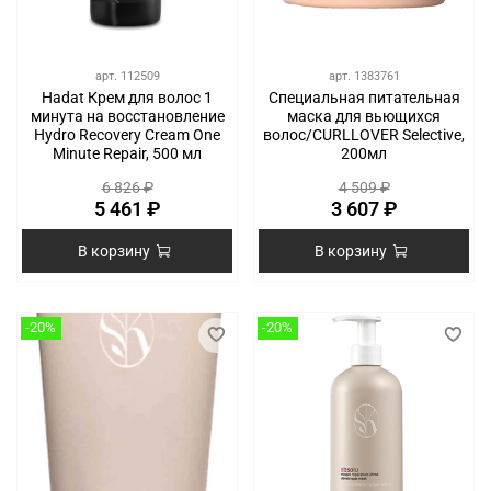
арт.
112509
арт.
1383761
Hadat Крем для волос 1
Специальная питательная
минута на восстановление
маска для вьющихся
Hydro Recovery Cream One
волос/CURLLOVER Selective,
Minute Repair, 500 мл
200мл
6 826 ₽
4 509 ₽
5 461 ₽
3 607 ₽
В корзину
В корзину
-20%
-20%