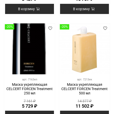
В корзину
В корзину
-20%
-20%
арт.
7163еп
арт.
7213ек
Маска укрепляющая
Маска укрепляющая
CELCERT FORCEN Treatment
CELCERT FORCEN Treatment
250 мл
500 мл
7 161 ₽
14 377 ₽
5 729 ₽
11 502 ₽