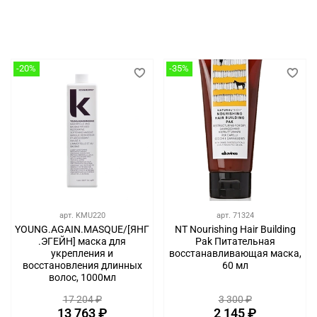
-20%
-35%
арт.
KMU220
арт.
71324
YOUNG.AGAIN.MASQUE/[ЯНГ
NT Nourishing Hair Building
.ЭГЕЙН] маска для
Pak Питательная
укрепления и
восстанавливающая маска,
восстановления длинных
60 мл
волос, 1000мл
17 204 ₽
3 300 ₽
13 763 ₽
2 145 ₽