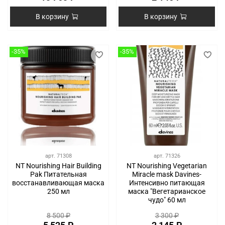
В корзину
В корзину
-35%
-35%
арт.
71308
арт.
71326
NT Nourishing Hair Building
NT Nourishing Vegetarian
Pak Питательная
Miracle mask Davines-
восстанавливающая маска
Интенсивно питающая
250 мл
маска "Вегетарианское
чудо" 60 мл
8 500 ₽
3 300 ₽