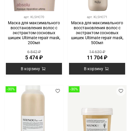
арт.
KLSHC70
арт.
KLSHC71
Маска для максимального
Маска для максимального
восстановления волос с
восстановления волос с
экстрактом сосновых
экстрактом сосновых
шишек Ultimate repair mask,
шишек Ultimate repair mask,
200мл
500мл
6 842 ₽
14 630 ₽
5 474 ₽
11 704 ₽
В корзину
В корзину
-30%
-30%