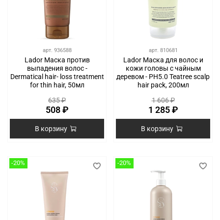
арт.
936588
арт.
810681
Lador Маска против
Lador Маска для волос и
выпадения волос -
кожи головы с чайным
Dermatical hair- loss treatment
деревом - PH5.0 Teatree scalp
for thin hair, 50мл
hair pack, 200мл
635 ₽
1 606 ₽
508 ₽
1 285 ₽
В корзину
В корзину
-20%
-20%