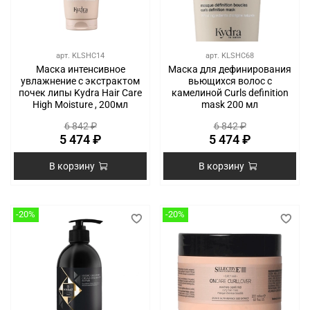
арт.
KLSHC14
арт.
KLSHC68
Маска интенсивное
Маска для дефинирования
увлажнение с экстрактом
вьющихся волос с
почек липы Kydra Hair Care
камелиной Curls definition
High Moisture , 200мл
mask 200 мл
6 842 ₽
6 842 ₽
5 474 ₽
5 474 ₽
В корзину
В корзину
-20%
-20%