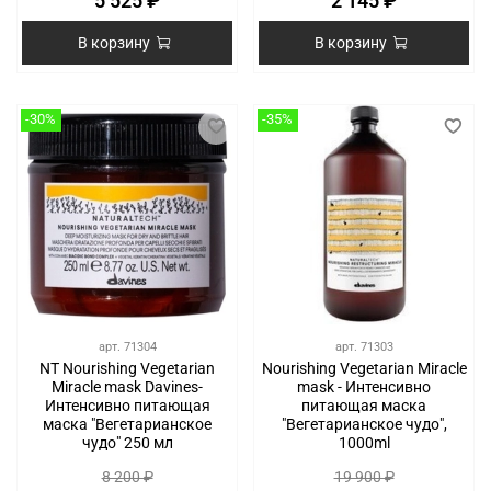
5 525 ₽
2 145 ₽
В корзину
В корзину
-30%
-35%
арт.
71304
арт.
71303
NT Nourishing Vegetarian
Nourishing Vegetarian Miracle
Miracle mask Davines-
mask - Интенсивно
Интенсивно питающая
питающая маска
маска "Вегетарианское
"Вегетарианское чудо",
чудо" 250 мл
1000ml
8 200 ₽
19 900 ₽