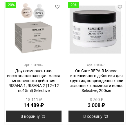
-20%
-20%
арт.
1312042
арт.
1383461
Двухкомпонентная
On Care REPAIR Маска
восстанавливающая маска
интенсивного действия для
мгновенного действия
хрупких, поврежденных или
RISANA 1, RISANA 2 (12+12
склонных к ломкости волос
по15ml) Selective
Selective, 200мл
18 111 ₽
3 760 ₽
14 489 ₽
3 008 ₽
В корзину
В корзину