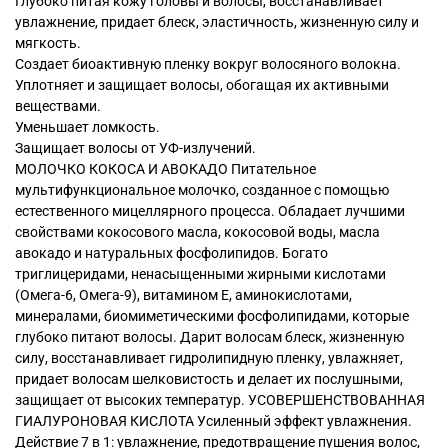
Глубоко питая кожу головы и волосы, восстанавливает
увлажнение, придает блеск, эластичность, жизненную силу и
мягкость.
Создает биоактивную пленку вокруг волосяного волокна.
Уплотняет и защищает волосы, обогащая их активными
веществами.
Уменьшает ломкость.
Защищает волосы от УФ-излучений.
МОЛОЧКО КОКОСА И АВОКАДО Питательное
мультифункциональное молочко, созданное с помощью
естественного мицеллярного процесса. Обладает лучшими
свойствами кокосового масла, кокосовой воды, масла
авокадо и натуральных фосфолипидов. Богато
триглицеридами, ненасыщенными жирными кислотами
(Омега-6, Омега-9), витамином Е, аминокислотами,
минералами, биомиметическими фосфолипидами, которые
глубоко питают волосы. Дарит волосам блеск, жизненную
силу, восстанавливает гидролипидную пленку, увлажняет,
придает волосам шелковистость и делает их послушными,
защищает от высоких температур. УСОВЕРШЕНСТВОВАННАЯ
ГИАЛУРОНОВАЯ КИСЛОТА Усиленный эффект увлажнения.
Действие 7 в 1: увлажнение, предотвращение пушения волос,