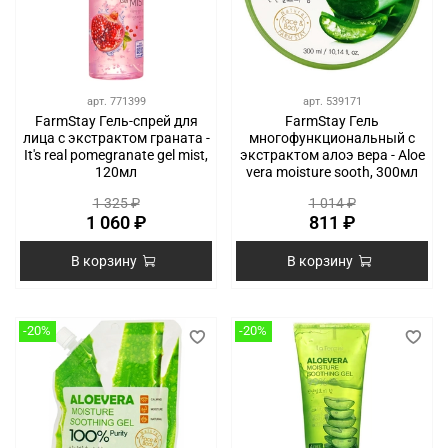
арт.
771399
арт.
539171
FarmStay Гель-спрей для
FarmStay Гель
лица с экстрактом граната -
многофункциональный с
It's real pomegranate gel mist,
экстрактом алоэ вера - Aloe
120мл
vera moisture sooth, 300мл
1 325 ₽
1 014 ₽
1 060 ₽
811 ₽
В корзину
В корзину
-20%
-20%