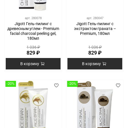
арт.
280078
арт.
280047
Jigott Гель-пилинг с
Jigott Гель-пилинг с
древесным углем - Premium
экстрактом граната –
facial charcoal peeling gel,
Premium, 180мл
180мл
1 036 ₽
1 036 ₽
829 ₽
829 ₽
В корзину
В корзину
-20%
-20%