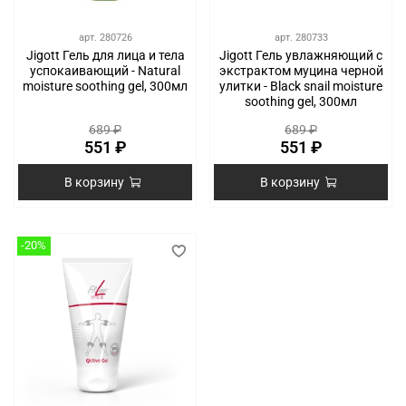
арт.
280726
арт.
280733
Jigott Гель для лица и тела
Jigott Гель увлажняющий с
успокаивающий - Natural
экстрактом муцина черной
moisture soothing gel, 300мл
улитки - Black snail moisture
soothing gel, 300мл
689 ₽
689 ₽
551 ₽
551 ₽
В корзину
В корзину
-20%