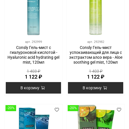
арт.
292999
арт.
292982
Consly Гель-мист с
Consly Гель-мист
гиалуроновой кислотой -
успокаивающий для лица с
Hyaluronic acid hydrating gel
экстрактом алоэ вера - Aloe
mist, 120мл
soothing gel mist, 120мл
1 403 ₽
1 403 ₽
1 122 ₽
1 122 ₽
В корзину
В корзину
-20%
-20%