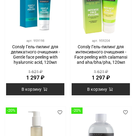
арт.
959198
арт.
959204
Consly Гель-пилинг для
Consly Гель-пилинг для
деликатного очищения -
интенсивного очищения -
Gentle face peeling with
Face peeling with calamansi
hyaluronic acid, 120мл
and aha/bha/pha, 120мл
1 621 ₽
1 621 ₽
1 297 ₽
1 297 ₽
В корзину
В корзину
-20%
-20%