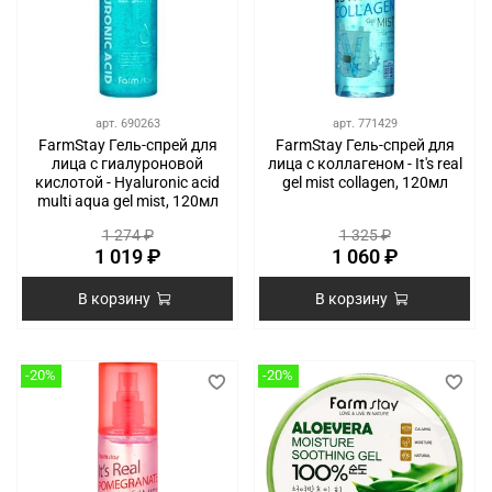
арт.
690263
арт.
771429
FarmStay Гель-спрей для
FarmStay Гель-спрей для
лица с гиалуроновой
лица с коллагеном - It's real
кислотой - Hyaluronic acid
gel mist collagen, 120мл
multi aqua gel mist, 120мл
1 274 ₽
1 325 ₽
1 019 ₽
1 060 ₽
В корзину
В корзину
-20%
-20%