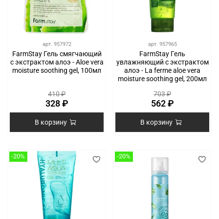
арт.
957972
арт.
957965
FarmStay Гель смягчающий
FarmStay Гель
с экстрактом алоэ - Aloe vera
увлажняющий с экстрактом
moisture soothing gel, 100мл
алоэ - La ferme aloe vera
moisture soothing gel, 200мл
410 ₽
703 ₽
328 ₽
562 ₽
В корзину
В корзину
-20%
-20%