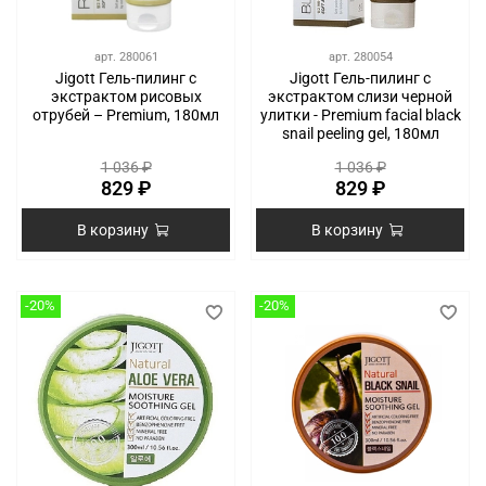
арт.
280061
арт.
280054
Jigott Гель-пилинг с
Jigott Гель-пилинг с
экстрактом рисовых
экстрактом слизи черной
отрубей – Premium, 180мл
улитки - Premium facial black
snail peeling gel, 180мл
1 036 ₽
1 036 ₽
829 ₽
829 ₽
В корзину
В корзину
-20%
-20%