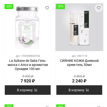
-20%
-20%
арт.
3700448604736
арт.
HM1118
La Sultane de Saba Гель-
СИЯНИЕ КОЖИ Дневной
маска с Алоэ и ароматом
крем-гель 30мл
Орхидеи 100 мл.
9 900 ₽
2 800 ₽
7 920 ₽
2 240 ₽
В корзину
В корзину
-20%
-20%