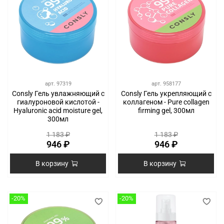
арт.
97319
арт.
958177
Consly Гель увлажняющий с
Consly Гель укрепляющий с
гиалуроновой кислотой -
коллагеном - Pure collagen
Hyaluronic acid moisture gel,
firming gel, 300мл
300мл
1 183 ₽
1 183 ₽
946 ₽
946 ₽
В корзину
В корзину
-20%
-20%