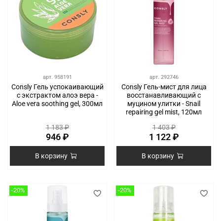
арт.
958191
арт.
292746
Consly Гель успокаивающий
Consly Гель-мист для лица
с экстрактом алоэ вера -
восстанавливающий с
Aloe vera soothing gel, 300мл
муцином улитки - Snail
repairing gel mist, 120мл
1 183 ₽
1 403 ₽
946 ₽
1 122 ₽
В корзину
В корзину
-20%
-20%