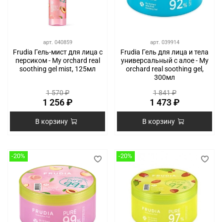
арт.
040859
арт.
039914
Frudia Гель-мист для лица с
Frudia Гель для лица и тела
персиком - My orchard real
универсальный с алое - My
soothing gel mist, 125мл
orchard real soothing gel,
300мл
1 570 ₽
1 841 ₽
1 256 ₽
1 473 ₽
В корзину
В корзину
-20%
-20%