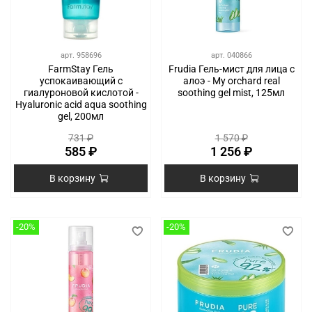
арт.
958696
арт.
040866
FarmStay Гель
Frudia Гель-мист для лица с
успокаивающий с
алоэ - My orchard real
гиалуроновой кислотой -
soothing gel mist, 125мл
Hyaluronic acid aqua soothing
gel, 200мл
731 ₽
1 570 ₽
585 ₽
1 256 ₽
В корзину
В корзину
-20%
-20%