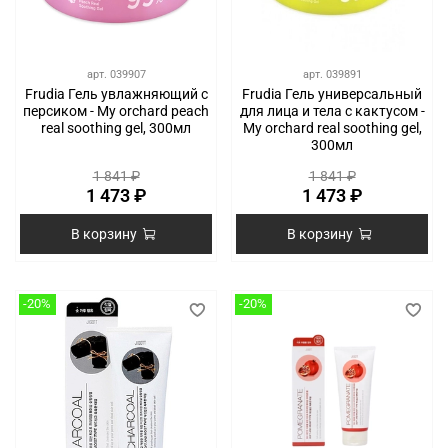
арт.
039907
арт.
039891
Frudia Гель увлажняющий с
Frudia Гель универсальный
персиком - My orchard peach
для лица и тела с кактусом -
real soothing gel, 300мл
My orchard real soothing gel,
300мл
1 841 ₽
1 841 ₽
1 473 ₽
1 473 ₽
В корзину
В корзину
-20%
-20%