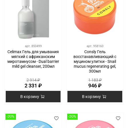
арт.
850499
арт.
958160
Celimax Гель для умывания
Consly Гель
мягкий с африканским
восстанавливающий с
миротамнусом - Dual barrier
муцином улитки - Snail
mild gel cleanser, 200мл
mucus regenerating gel,
300мл
2 914 ₽
1 183 ₽
2 331 ₽
946 ₽
В корзину
В корзину
-20%
-20%