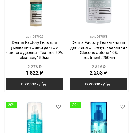
арт.
067022
арт.
067053
Derma Factory Гель для
Derma Factory Гель-пиллинг
умывания с экстрактом
для лица отшелушивающий -
чайного дерева - Tea tree 59%
Gluconolactone 10%
cleanser, 150мл
treatment, 250мл
2 278 ₽
2 816 ₽
1 822 ₽
2 253 ₽
В корзину
В корзину
-20%
-20%