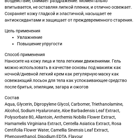
воздействие, снимает раздражение. Моментально
впитывается, не оставляя липкой пленки, и отлично освежает.
Сохраняет кожу гладкой и эластичной, насыщает ее
антиоксидантами и защищает от преждевременного старения.
Цель применения
Увлажнение
Повышение упругости
Способ применения
Наносите на кожу лица и тела легкими движениями. Гель
можно использовать в качестве основы под макияж как
ночной/дневной легкий крем как регулярную маску как
освежающий лосьон для тела как успокаивающее средство
после бритья, эпиляции, загара и ожогов
Состав
Aqua, Glycerin, Dipropylene Glycol, Carbomer, Triethanolamine,
Alcohol, Sodium Hyaluronate, Aloe Barbadensis Leaf Extract,
Polysorbate 80, Allantoin, Anthemis Nobilis Flower Extract,
Hamamelis Virginiana Extract, Centella Asiatica Extract, Rosa
Centifolia Flower Water, Camellia Sinensis Leaf Extract,
Phenoxyethanol, Disodium EDTA, Flavour