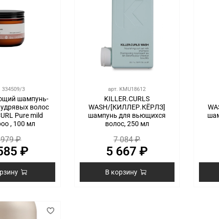
.
334509/3
арт.
KMU18612
щий шампунь-
KILLER.CURLS
кудрявых волос
WASH/[КИЛЛЕР.КЁРЛЗ]
WA
URL Pure mild
шампунь для вьющихся
ша
oo , 100 мл
волос, 250 мл
 979 ₽
7 084 ₽
585 ₽
5 667 ₽
орзину
В корзину