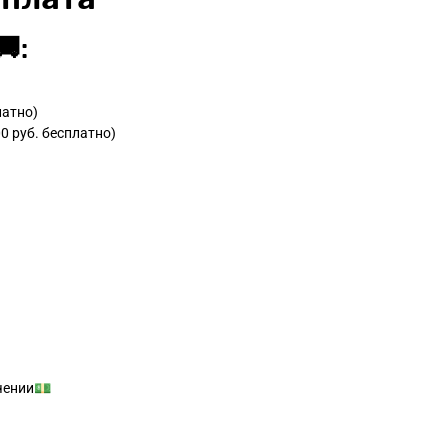
:
латно)
0 руб. бесплатно)
учении💵