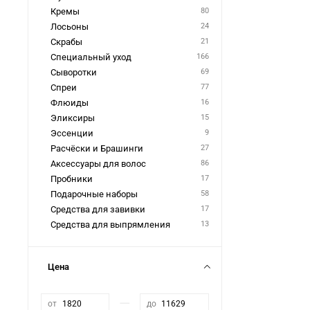
Кремы
80
Лoсьоны
24
Скрабы
21
Специальный уход
166
Сыворотки
69
Спреи
77
Флюиды
16
Эликсиры
15
Эссенции
9
Расчёски и Брашинги
27
Аксессуары для волос
86
Пробники
17
Подарочные наборы
58
Средства для завивки
17
Средства для выпрямления
13
Цена
—
от
до