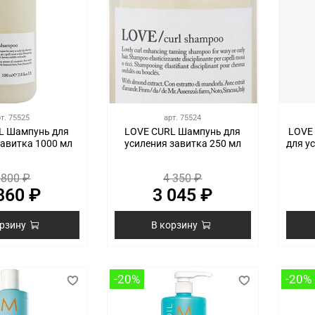
рт.
75525
арт.
75524
L Шампунь для
LOVE CURL Шампунь для
LOVE
завитка 1000 мл
усиления завитка 250 мл
для у
 800 ₽
4 350 ₽
860 ₽
3 045 ₽
орзину
В корзину
-20%
-20%