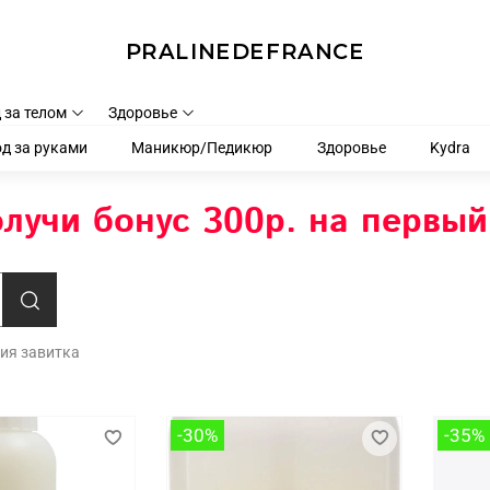
PRALINEDEFRANCE
 за телом
Здоровье
д за руками
Маникюр/Педикюр
Здоровье
Kydra
лучи бонус 300р. на первый
ия завитка
-30%
-35%