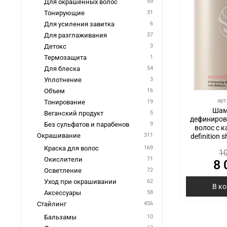
Для окрашенных волос
59
Тонирующие
31
Для усиления завитка
6
Для разглаживания
37
Детокс
3
Термозащита
1
Для блеска
54
Уплотнение
3
Объем
16
арт
Тонирование
19
Шам
Веганский продукт
5
дефиниров
Без сульфатов и парабенов
9
волос с к
Окрашивание
311
definition
Краска для волос
169
10
Окислители
71
8 
Осветление
72
Уход при окрашивании
62
В к
Аксессуары
58
Стайлинг
456
Бальзамы
10