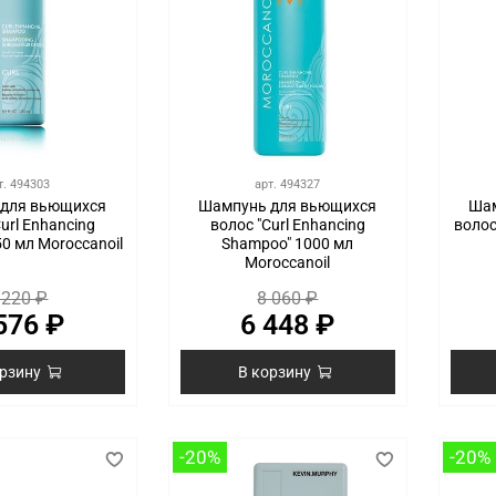
т.
494303
арт.
494327
для вьющихся
Шампунь для вьющихся
Шам
url Enhancing
волос "Curl Enhancing
волос
0 мл Moroccanoil
Shampoo" 1000 мл
Moroccanoil
 220 ₽
8 060 ₽
576 ₽
6 448 ₽
орзину
В корзину
-20%
-20%