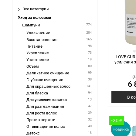
Все категории
Уход за волосами
Шампуни
774
Увлажнение
204
Восстановление
165
Питание
98
а
Укрепление
73
LOVE CUR
Уплотнение
19
усиления 
Объем
80
Деликатное очищение
99
9
Глубокое очищение
38
6 
Для окрашенных волос
141
Для блеска
94
В к
Для усиления завитка
13
Для разглаживания
47
Для роста волос
39
Против перхоти
32
-20%
От выпадения волос
40
Детокс
13