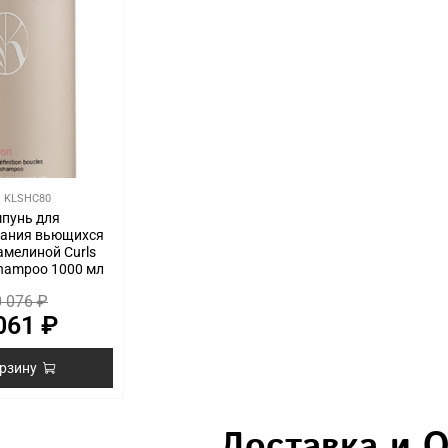
.
KLSHC80
пунь для
ания вьющихся
амелиной Curls
 shampoo 1000 мл
 076 ₽
061 ₽
орзину
Доставка и 