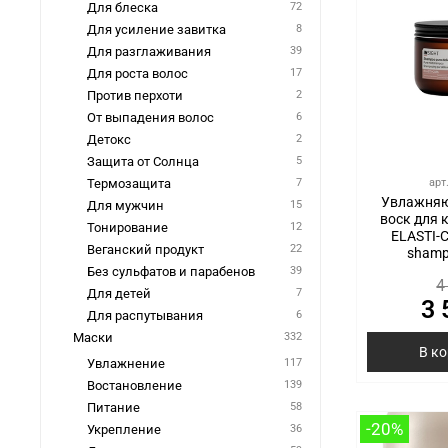
Для блеска
72
Для усиление завитка
8
Для разглаживания
39
Для роста волос
17
Против перхоти
2
От выпадения волос
6
Детокс
2
Защита от Солнца
5
арт
Термозащита
7
Увлажняю
Для мужчин
15
воск для 
Тонирование
12
ELASTI-C
Веганский продукт
22
shamp
Без сульфатов и парабенов
39
4
Для детей
7
3 
Для распутывания
6
Маски
332
В к
Увлажнение
117
Востановление
139
Питание
58
-20%
Укрепление
36