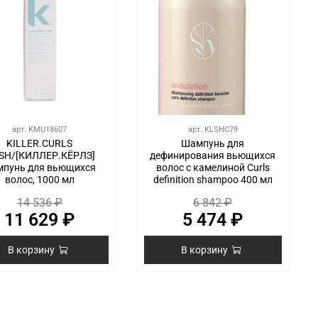
арт.
KMU18607
арт.
KLSHC79
KILLER.CURLS
Шампунь для
SH/[КИЛЛЕР.КЁРЛЗ]
дефинирования вьющихся
мпунь для вьющихся
волос с камелиной Curls
волос, 1000 мл
definition shampoo 400 мл
14 536 ₽
6 842 ₽
11 629 ₽
5 474 ₽
В корзину
В корзину