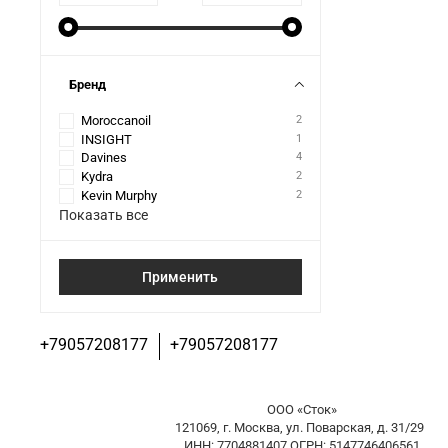
Бренд
Moroccanoil
2
INSIGHT
1
Davines
4
Kydra
2
Kevin Murphy
2
Показать все
Применить
+79057208177
+79057208177
ООО «Сток»
121069, г. Москва, ул. Поварская, д. 31/29
ИНН: 7704881407 ОГРН: 5147746406561