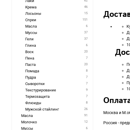
Лаки
62
Крема
46
Достав
Лосьоны
15
Спреи
151
Масла
6
К
Д
Муссы
37
Д
Гели
37
1
Глина
6
Дос
Воск
20
Пена
7
П
Паста
20
Д
Помада
8
Д
Пудра
7
П
Сыворотки
7
1
Текстурирование
9
Термозащита
7
Оплата
Флюиды
8
Мужской стайлинг
26
Москва и М.о
Масла
91
Молочко
12
Россия - пре
Муссы
6