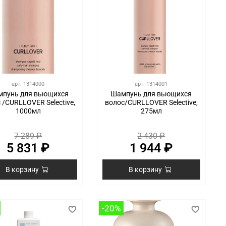
арт.
1314000
арт.
1314001
пунь для вьющихся
Шампунь для вьющихся
 /CURLLOVER Selective,
волос/CURLLOVER Selective,
1000мл
275мл
7 289 ₽
2 430 ₽
5 831 ₽
1 944 ₽
В корзину
В корзину
-20%