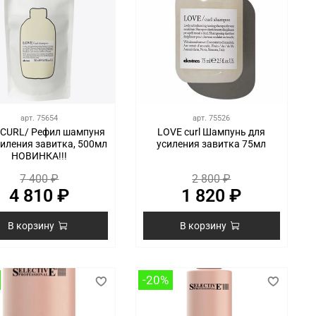
арт.
75654
арт.
75526
 CURL/ Рефил шампуня
LOVE curl Шампунь для
силения завитка, 500мл
усиления завитка 75мл
НОВИНКА!!!
7 400 ₽
2 800 ₽
4 810 ₽
1 820 ₽
В корзину
В корзину
-20%