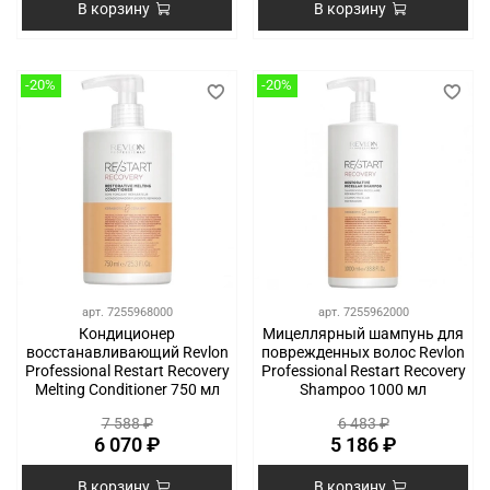
В корзину
В корзину
-20%
-20%
арт.
7255968000
арт.
7255962000
Кондиционер
Мицеллярный шампунь для
восстанавливающий Revlon
поврежденных волос Revlon
Professional Restart Recovery
Professional Restart Recovery
Melting Conditioner 750 мл
Shampoo 1000 мл
7 588 ₽
6 483 ₽
6 070 ₽
5 186 ₽
В корзину
В корзину