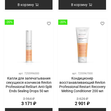
В корзину
В корзину
-20%
-20%
арт.
7255996000
арт.
7255967000
Капли для запечатывания
Кондиционер
секущихся кончиков Revlon
восстанавливающий Revlon
Professional ReStart Anti-Split
Professional Restart Recovery
Ends Sealing Drops 50 мл
Melting Conditioner 200 мл
3 964 ₽
3 626 ₽
3 171 ₽
2 901 ₽