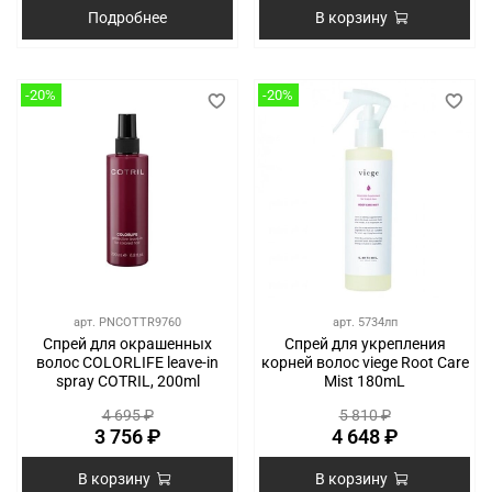
Подробнее
В корзину
-20%
-20%
арт.
PNCOTTR9760
арт.
5734лп
Спрей для окрашенных
Спрей для укрепления
волос COLORLIFE leave-in
корней волос viege Root Care
spray COTRIL, 200ml
Mist 180mL
4 695 ₽
5 810 ₽
3 756 ₽
4 648 ₽
В корзину
В корзину