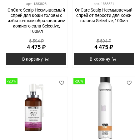
арт.
1383823
арт.
1383821
OnCare Scalp Несмываемый
OnCare Scalp Несмываемый
спрей для кожи головы с
спрей от перхоти для кожи
избыточным образованием
головы ​Selective, 100мл
кожного сала Selective,
100мл
5 594 ₽
5 594 ₽
4 475 ₽
4 475 ₽
В корзину
В корзину
-20%
-20%