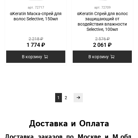
арт.
72717
арт.
72709
αKeratin Маска-спрей для
αKeratin Спрей для волос
волос Selective, 150мл
защищающий от
воздействия влажности
Selective, 100мл
2 218 ₽
2 576 ₽
1 774 ₽
2 061 ₽
В корзину
В корзину
1
2
Доставка и Оплата
Доставка заказов по Москве и М.обл.