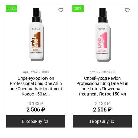
-20%
-20%
арт.
7262881000
арт.
7262878000
Спрей-уход Revlon
Спрей-уход Revlon
Professional Uniq One All in
Professional Uniq One All in
one Coconut hair treatment
one Lotus Flower hair
Кокос 150 мл.
treatment Лотос 150 мл
3 133 ₽
3 133 ₽
2 506 ₽
2 506 ₽
В корзину
В корзину