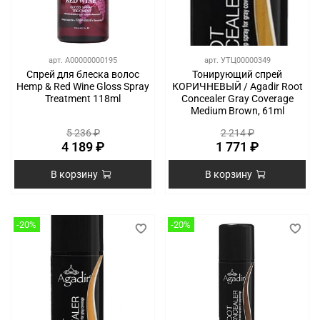
арт.
A00000000195
арт.
УТЦ00000349
Спрей для блеска волос
Тонирующий спрей
Hemp & Red Wine Gloss Spray
КОРИЧНЕВЫЙ / Agadir Root
Treatment 118ml
Concealer Gray Coverage
Medium Brown, 61ml
5 236 ₽
2 214 ₽
4 189 ₽
1 771 ₽
В корзину
В корзину
-20%
-20%