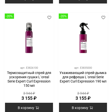
-20%
-20%
арт.
E3826100
арт.
E3835000
Термозащитный спрей для
Ухаживающий спрей-дымка
ускорения сушки L`oreal
для рефреша L`oreal Serie
Serie Expert Curl Expression
Expert Curl Expression 190 мл
150 мл
3 944 ₽
3 944 ₽
3 155 ₽
3 155 ₽
В корзину
В корзину