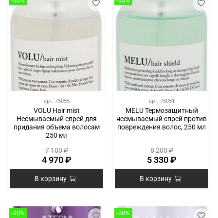
-30%
-35%
арт.
75055
арт.
75051
VOLU Hair mist
MELU Термозащитный
Несмываемый спрей для
несмываемый спрей против
придания объема волосам
повреждения волос, 250 мл
250 мл
7 100 ₽
8 200 ₽
4 970 ₽
5 330 ₽
В корзину
В корзину
-20%
-20%