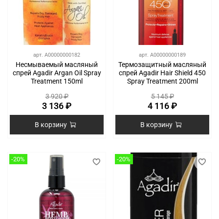
арт.
A00000000182
арт.
A00000000189
Несмываемый масляный
Термозащитный масляный
спрей Agadir Argan Oil Spray
спрей Agadir Hair Shield 450
Treatment 150ml
Spray Treatment 200ml
3 920 ₽
5 145 ₽
3 136 ₽
4 116 ₽
В корзину
В корзину
-20%
-20%