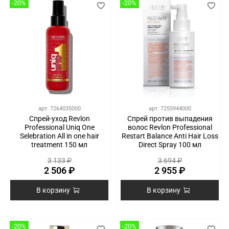
-20%
-20%
арт.
7264035000
арт.
7255944000
Спрей-уход Revlon
Спрей против выпадения
Professional Uniq One
волос Revlon Professional
Selebration All in one hair
Restart Balance Anti Hair Loss
treatment 150 мл
Direct Spray 100 мл
3 133 ₽
3 694 ₽
2 506 ₽
2 955 ₽
В корзину
В корзину
-20%
-20%