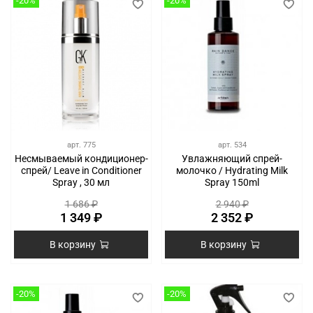
-20%
-20%
арт.
775
арт.
534
Несмываемый кондиционер-
Увлажняющий спрей-
спрей/ Leave in Conditioner
молочко / Hydrating Milk
Spray , 30 мл
Spray 150ml
1 686 ₽
2 940 ₽
1 349 ₽
2 352 ₽
В корзину
В корзину
-20%
-20%