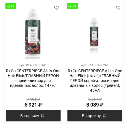
-20%
-20%
арт.
R1ASCTR01A1
арт.
R1ASCTR02A1
R+Co CENTERPIECE All-In-One
R+Co CENTERPIECE All-In-One
Hair Elixir/ГЛАВНЫЙ ГЕРОЙ
Hair Elixir (travel)/ГЛАВНЫЙ
спрей-эликсир для
ГЕРОЙ спрей-эликсир для
идеальных волос, 147мл
идеальных волос (тревел),
45мл
7 401 ₽
3 861 ₽
5 921 ₽
3 089 ₽
В корзину
В корзину