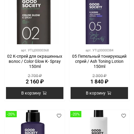
арт.
УТЦ00000368
арт.
УТЦ00000384
02 К-спрей для окрашенных
05 Пепельный тонирующий
волос / Color Glow K- Spray
спрей / Ash Toning Lotion
150ml
150ml
2 700 ₽
2 300 ₽
2 160 ₽
1 840 ₽
В корзину
В корзину
-20%
-20%