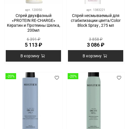
арт.
120050
арт.
1383221
Спрей двухфазный
Спрей несмываемый для
«PROTEIN RE-CHARGE»
стабилизации цвета/Color
Кератин и Протеины Шелка,
Block Spray , 275 мл
200мл
6 391 ₽
3 858 ₽
5 113 ₽
3 086 ₽
В корзину
В корзину
-20%
-20%