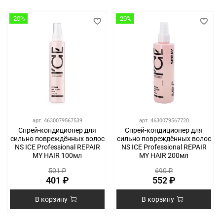
-20%
-20%
арт.
4630079567539
арт.
4630079567720
Спрей-кондиционер для
Спрей-кондиционер для
сильно повреждённых волос
сильно повреждённых волос
NS ICE Professional REPAIR
NS ICE Professional REPAIR
MY HAIR 100мл
MY HAIR 200мл
501 ₽
690 ₽
401 ₽
552 ₽
В корзину
В корзину