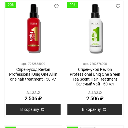
-20%
-20%
арт.
7262868000
арт.
7262876000
Спрей-уход Revlon
Спрей-уход Revlon
Professional Uniq One All in
Professional Uniq One Green
one hair treatment 150 мл
Tea Scent Hair Treatment
Зеленый чай 150 мл
3 133 ₽
3 133 ₽
2 506 ₽
2 506 ₽
В корзину
В корзину