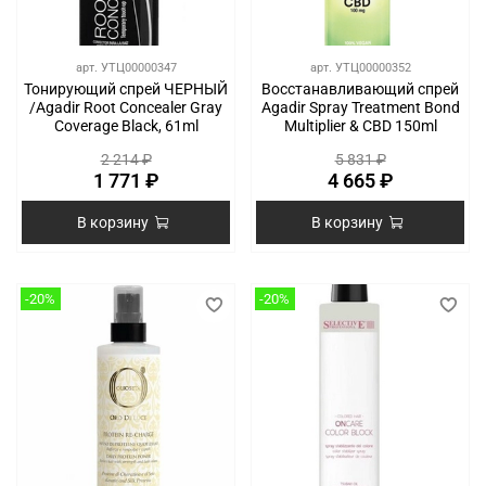
арт.
УТЦ00000347
арт.
УТЦ00000352
Тонирующий спрей ЧЕРНЫЙ
Восстанавливающий спрей
/Agadir Root Concealer Gray
Agadir Spray Treatment Bond
Coverage Black, 61ml
Multiplier & CBD 150ml
2 214 ₽
5 831 ₽
1 771 ₽
4 665 ₽
В корзину
В корзину
-20%
-20%