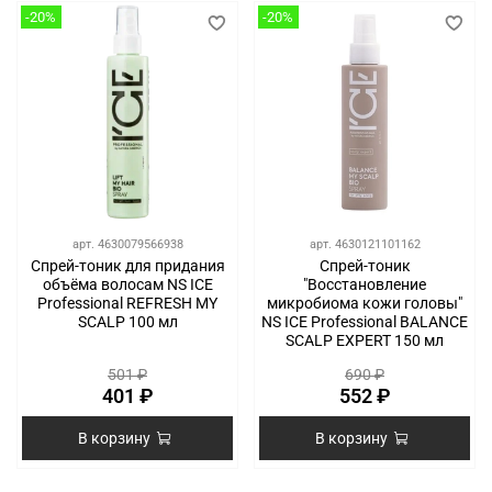
-20%
-20%
арт.
4630079566938
арт.
4630121101162
Спрей-тоник для придания
Спрей-тоник
объёма волосам NS ICE
"Восстановление
Professional REFRESH MY
микробиома кожи головы"
SCALP 100 мл
NS ICE Professional BALANCE
SCALP EXPERT 150 мл
501 ₽
690 ₽
401 ₽
552 ₽
В корзину
В корзину