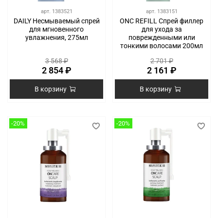
арт.
1383521
арт.
1383151
DAILY Несмываемый спрей
ONC REFILL Спрей филлер
для мгновенного
для ухода за
увлажнения, 275мл
поврежденными или
тонкими волосами 200мл
3 568 ₽
2 701 ₽
2 854 ₽
2 161 ₽
В корзину
В корзину
-20%
-20%