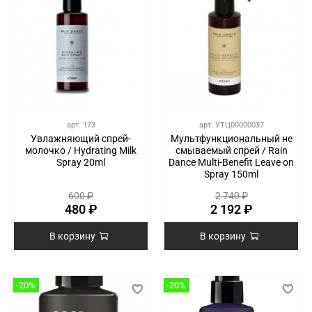
арт.
173
арт.
УТЦ00000037
Увлажняющий спрей-
Мультфункциональный не
молочко / Hydrating Milk
смываемый спрей / Rain
Spray 20ml
Dance Multi-Benefit Leave on
Spray 150ml
600 ₽
2 740 ₽
480 ₽
2 192 ₽
В корзину
В корзину
-20%
-20%