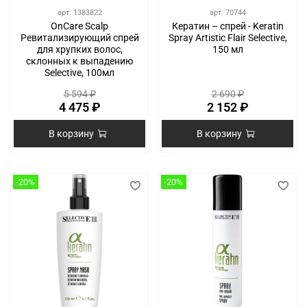
арт.
1383822
арт.
70744
OnCare Scalp
Кератин – спрей - Keratin
Ревитализирующий спрей
Spray Artistic Flair Selective,
для хрупких волос,
150 мл
склонных к выпадению
Selective, 100мл
5 594 ₽
2 690 ₽
4 475 ₽
2 152 ₽
В корзину
В корзину
-20%
-20%