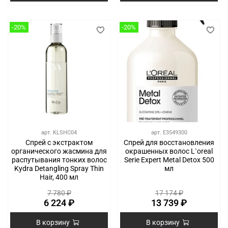
-20%
-20%
арт.
KLSHC04
арт.
E3549300
Спрей с экстрактом
Спрей для восстановления
органического жасмина для
окрашенных волос L`oreal
распутывания тонких волос
Serie Expert Metal Detox 500
Kydra Detangling Spray Thin
мл
Hair, 400 мл
7 780 ₽
17 174 ₽
6 224 ₽
13 739 ₽
В корзину
В корзину