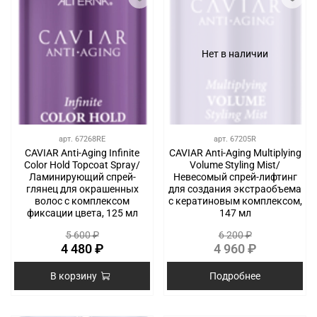
Нет в наличии
арт.
67268RE
арт.
67205R
CAVIAR Anti-Aging Infinite
CAVIAR Anti-Aging Multiplying
Color Hold Topcoat Spray/
Volume Styling Mist/
Ламинирующий спрей-
Невесомый спрей-лифтинг
глянец для окрашенных
для создания экстраобъема
волос с комплексом
с кератиновым комплексом,
фиксации цвета, 125 мл
147 мл
5 600 ₽
6 200 ₽
4 480 ₽
4 960 ₽
В корзину
Подробнее