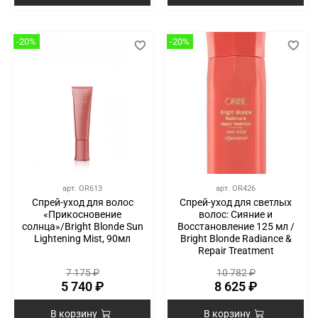
-20%
-20%
арт.
OR613
арт.
OR426
Спрей-уход для волос
Спрей-уход для светлых
«Прикосновение
волос: Сияние и
солнца»/Bright Blonde Sun
Восстановление 125 мл /
Lightening Mist, 90мл
Bright Blonde Radiance &
Repair Treatment
7 175 ₽
10 782 ₽
5 740 ₽
8 625 ₽
В корзину
В корзину