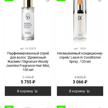
арт.
KLS0005
арт.
18GK
Парфюмированный спрей
Несмываемый кондиционер-
для волос "Древесный
спрей/ Leave in Conditioner
Жасмин"/Signature Woody
Spray , 120 мл
Jasmine Fragrance Hair Mist,
100 мл
7 194 ₽
3 833 ₽
5 755 ₽
3 066 ₽
В корзину
В корзину