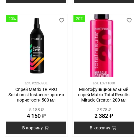
-20%
-20%
арт.
P2263900.
арт.
E3711000
Спрей Matrix TR PRO
Многофункциональный
Solutionist Instacure против
спрей Matrix Total Results
пористости 500 мл
Miracle Creator, 200 мл
5 188 ₽
2 978 ₽
4 150 ₽
2 382 ₽
В корзину
В корзину