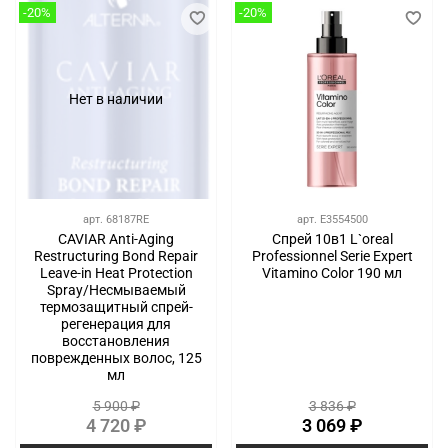
-20%
-20%
Нет в наличии
арт.
68187RE
арт.
E3554500
CAVIAR Anti-Aging
Спрей 10в1 L`oreal
Restructuring Bond Repair
Professionnel Serie Expert
Leave-in Heat Protection
Vitamino Color 190 мл
Spray/Несмываемый
термозащитный спрей-
регенерация для
восстановления
поврежденных волос, 125
мл
5 900 ₽
3 836 ₽
4 720 ₽
3 069 ₽