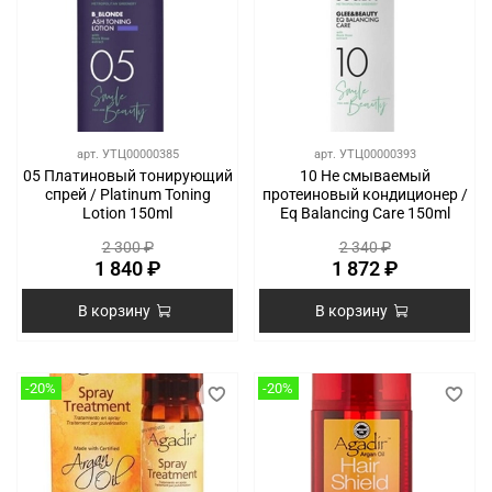
арт.
УТЦ00000385
арт.
УТЦ00000393
05 Платиновый тонирующий
10 Не смываемый
спрей / Platinum Toning
протеиновый кондиционер /
Lotion 150ml
Eq Balancing Care 150ml
2 300 ₽
2 340 ₽
1 840 ₽
1 872 ₽
В корзину
В корзину
-20%
-20%