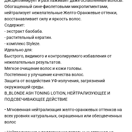
Дисциплинирует и разглаживает даже ослабленные волосы.
Обогащенный сине-фиолетовыми микропигментами,
нейтрализует нежелательные Желто-Оранжевые оттенки,
восстанавливает силу и яркость волос.
Содержит:
- экстракт баобаба.
- растительный кератин.
- комплекс Styleze.
Идеально для:
Быстрого, видимого и контролируемого избавления от
нежелательных результатов.
Мягкое очищение волос и кожи головы.
Постепенно у улучшение качества волос.
Защита от воздействия УФ-излучения, загрязнений
окружающей среды.
B_BLONDE ASH TONING LOTION, НЕЙТРАЛИЗУЮЩЕЕ И
ПОДСВЕЧИВАЮЩЕЕ ДЕЙСТВИЕ
• Мгновенная нейтрализация желто-оранжевых оттенков на
всех уровнях натуральных, окрашенных или обесцвеченных
волос