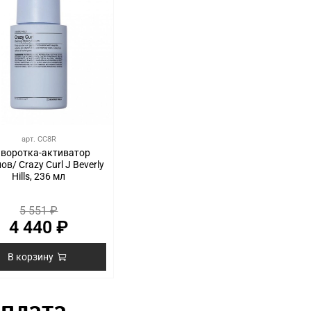
арт.
CC8R
воротка-активатор
ов/ Crazy Curl J Beverly
Hills, 236 мл
5 551 ₽
4 440 ₽
В корзину