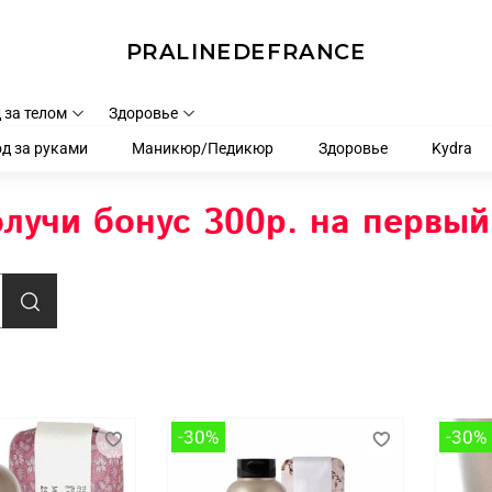
PRALINEDEFRANCE
 за телом
Здоровье
д за руками
Маникюр/Педикюр
Здоровье
Kydra
лучи бонус 300р. на первый
-30%
-30%