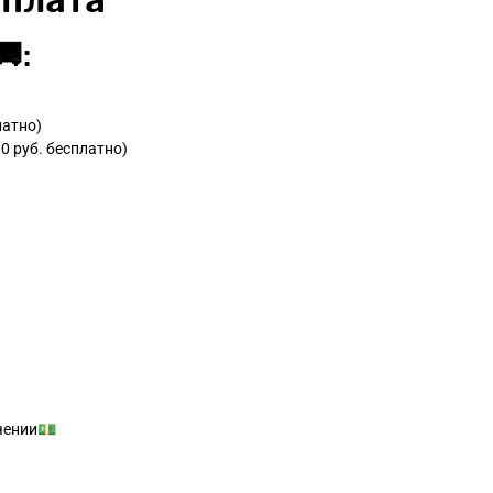
Оплата
:
латно)
0 руб. бесплатно)
учении💵