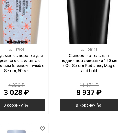
арт.
87006
арт.
OR115
димая сыворотка для
Сыворотка-гель для
режного стайлинга с
подвижной фиксации 150 мл
овым блеском Invisible
/ Gel Serum Radiance, Magic
Serum, 50 мл
and hold
4 326 ₽
11 171 ₽
3 028 ₽
8 937 ₽
В корзину
В корзину