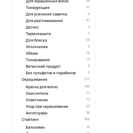
Для окрашенных волос
59
Тонирующие
31
Для усиления завитка
6
Для разглаживания
37
Детокс
3
Термозащита
1
Для блеска
54
Уплотнение
3
Объем
16
Тонирование
19
Веганский продукт
5
Без сульфатов и парабенов
9
Окрашивание
311
Краска для волос
169
Окислители
71
Осветление
72
Уход при окрашивании
62
Аксессуары
58
Стайлинг
456
Бальзамы
10