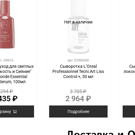
Нет в наличии
т.
OR615
арт.
E2906300
уход для светлых
Сыворотка L’Oreal
Сы
кость и Сияние"
Professionnel Tecni.Art Liss
локон
londe Essential
Control +, 50 мл
 Serum, 100мл
 294 ₽
3 705 ₽
435 ₽
2 964 ₽
орзину
Подробнее