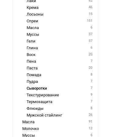
Лаки
62
Крема
46
Лосьоны
15
Спреи
151
Масла
6
Муссы
37
Гели
37
Глина
6
Воск
20
Пена
7
Паста
20
Помада
8
Пудра
7
Сыворотки
7
Текстурирование
9
Термозащита
7
Флюиды
8
Мужской стайлинг
26
Масла
91
Молочко
12
Муссы
6