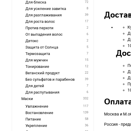
Для блеска
72
Для усиление завитка
8
Достав
Для разглаживания
39
Для роста волос
17
К
Против перхоти
2
Д
От выпадения волос
6
Д
Детокс
2
1
Защита от Солнца
5
Дос
Термозащита
7
Для мужчин
15
П
Тонирование
12
Д
Веганский продукт
22
Д
Без сульфатов и парабенов
39
П
Для детей
7
1
Для распутывания
6
Оплата
Маски
332
Увлажнение
117
Востановление
139
Москва и М.о
Питание
58
Россия - пре
Укрепление
36