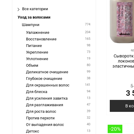
Все категории
Уход за волосами
Шампуни
774
Увлажнение
204
Восстановление
165
Питание
98
а
Укрепление
73
Сыворотк
Уплотнение
19
локонов
Объем
80
эластичны
Деликатное очищение
99
Глубокое очищение
38
Для окрашенных волос
141
5
3 
Для блеска
94
Для усиления завитка
13
Для разглаживания
47
В к
Для роста волос
39
Против перхоти
32
От выпадения волос
40
-20%
Детокс
13