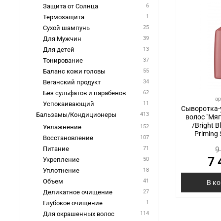
Защита от Солнца
6
Термозащита
1
Сухой шампунь
25
Для Мужчин
39
Для детей
13
Тонирование
37
Баланс кожи головы
55
Веганский продукт
34
Без сульфатов и парабенов
62
ар
Успокаивающий
11
Сыворотка-
Бальзамы/Кондиционеры
413
волос "Мяг
/Bright B
Увлажнение
152
Priming
Восстановление
107
9
Питание
71
7 
Укрепление
50
Уплотнение
18
Объем
41
В к
Деликатное очищение
27
Глубокое очищение
1
Для окрашенных волос
114