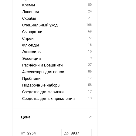
Кремы
80
Лoсьоны
24
Скрабы
21
Специальный уход
166
Сыворотки
69
Спреи
77
Флюиды
16
Эликсиры
15
Эссенции
9
Расчёски и Брашинги
27
Аксессуары для волос
86
Пробники
17
Подарочные наборы
58
Средства для завивки
17
Средства для выпрямления
13
Цена
—
от
до