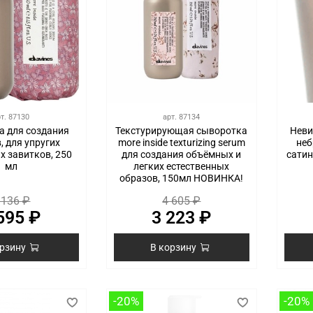
рт.
87130
арт.
87134
а для создания
Текстурирующая сыворотка
Неви
, для упругих
more inside texturizing serum
неб
х завитков, 250
для создания объёмных и
сатин
мл
легких естественных
образов, 150мл НОВИНКА!
 136 ₽
4 605 ₽
595 ₽
3 223 ₽
орзину
В корзину
-20%
-20%