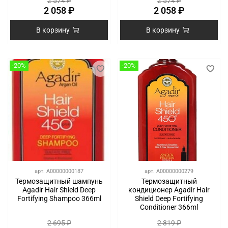
2 574 ₽
2 574 ₽
2 058 ₽
2 058 ₽
В корзину
В корзину
-20%
-20%
арт.
A00000000187
арт.
A00000000279
Термозащитный шампунь
Термозащитный
Agadir Hair Shield Deep
кондиционер Agadir Hair
Fortifying Shampoo 366ml
Shield Deep Fortifying
Conditioner 366ml
2 695 ₽
2 819 ₽