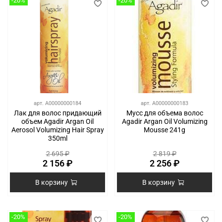
-20%
-20%
арт.
A00000000184
арт.
A00000000183
Лак для волос придающий
Мусс для объема волос
объем Agadir Argan Oil
Agadir Argan Oil Volumizing
Aerosol Volumizing Hair Spray
Mousse 241g
350ml
2 695 ₽
2 819 ₽
2 156 ₽
2 256 ₽
В корзину
В корзину
-20%
-20%