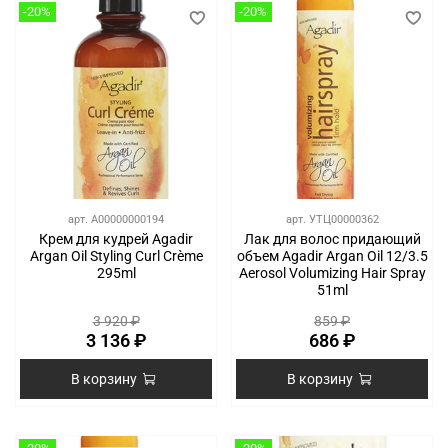
-20%
-20%
арт.
A00000000194
арт.
УТЦ00000362
Крем для кудрей Agadir
Лак для волос придающий
Argan Oil Styling Curl Crème
объем Agadir Argan Oil 12/3.5
295ml
Aerosol Volumizing Hair Spray
51ml
3 920 ₽
859 ₽
3 136 ₽
686 ₽
В корзину
В корзину