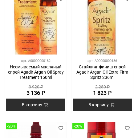
арт.
A00000000182
арт.
A00000000186
Несмываемый масляный
Стайлинг финиш-спрей
спрей Agadir Argan Oil Spray
Agadir Argan Oil Extra Firm
Treatment 150ml
Spritz 236ml
3 920 ₽
2 280 ₽
3 136 ₽
1 823 ₽
В корзину
В корзину
-20%
-20%