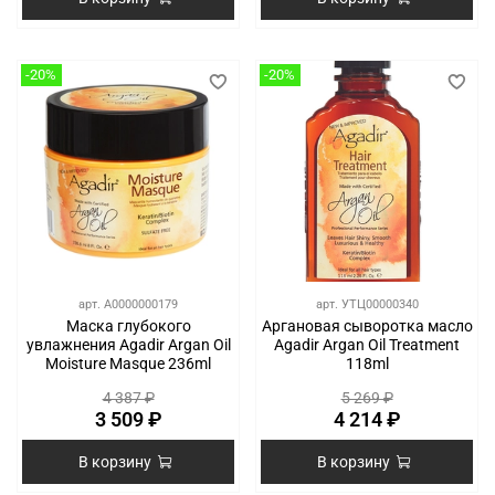
-20%
-20%
арт.
A0000000179
арт.
УТЦ00000340
Маска глубокого
Аргановая сыворотка масло
увлажнения Agadir Argan Oil
Agadir Argan Oil Treatment
Moisture Masque 236ml
118ml
4 387 ₽
5 269 ₽
3 509 ₽
4 214 ₽
В корзину
В корзину