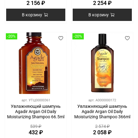
2 156 ₽
2 254 ₽
В корзину
В корзину
-20%
-20%
арт.
УТЦ00000361
арт.
A0000000172
Увлажняющий шампунь
Увлажняющий шампунь
Agadir Argan Oil Daily
Agadir Argan Oil Daily
Moisturizing Shampoo 66.5ml
Moisturizing Shampoo 366ml
539 ₽
2 574 ₽
432 ₽
2 058 ₽