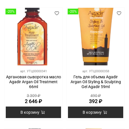
-20%
-20%
арт.
УТЦ00000341
арт.
УТЦ00000358
Аргановая сыворотка масло
Гель для объема Agadir
Agadir Argan Oil Treatment
Argan Oil Styling & Sculpting
66ml
Gel Agadir 59ml
3 309 ₽
490 ₽
2 646 ₽
392 ₽
В корзину
В корзину