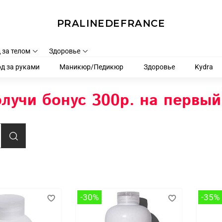
PRALINEDEFRANCE
 за телом
Здоровье
д за руками
Маникюр/Педикюр
Здоровье
Kydra
лучи бонус 300р. на первый
-30%
-35%