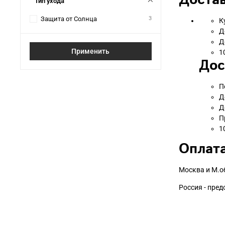
Достав
Тип ухода
Защита от Солнца
3
К
Д
Д
Применить
1
Дос
П
Д
Д
П
1
Оплата
Москва и М.о
Россия - пре