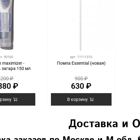
рт.
90160
арт.
11111310
n maximizer -
Помпа Essential (новая)
 загара 150 мл
 200 ₽
900 ₽
380 ₽
630 ₽
орзину
В корзину
Доставка и 