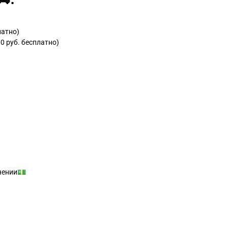
:
латно)
0 руб. бесплатно)
учении💵