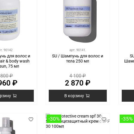
рт.
90142
арт.
90141.
унь для волос и
SU / Шампунь для волос и
SU
air & body wash
тела 250 мл
Шамп
sun, 75 мл
 800 ₽
4 100 ₽
960 ₽
2 870 ₽
орзину
В корзину
-30%
-35%