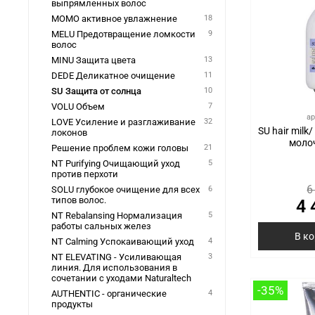
выпрямленных волос
MOMO активное увлажнение
18
MELU Предотвращение ломкости
9
волос
MINU Защита цвета
13
DEDE Деликатное очищение
11
SU Защита от солнца
10
VOLU Объем
7
ар
LOVE Усиление и разглаживание
32
SU hair mil
локонов
моло
Решение проблем кожи головы
21
NT Purifying Очищающий уход
5
против перхоти
6
SOLU глубокое очищение для всех
6
типов волос.
4 
NT Rebalansing Нормализация
5
работы сальных желез
В к
NT Calming Успокаивающий уход
4
NT ELEVATING - Усиливающая
3
линия. Для использования в
сочетании с уходами Naturaltech
-35%
AUTHENTIC - органические
4
продукты