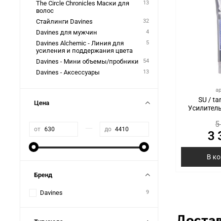
The Circle Chronicles Маски для
13
волос
Стайлинги Davines
32
Davines для мужчин
4
Davines Alchemic - Линия для
5
усиления и поддержания цвета
Davines - Мини объемы/пробники
54
Davines - Аксессуары
13
а
SU / ta
Цена
Усилитель
5
—
от
до
3 
В к
Бренд
Davines
9