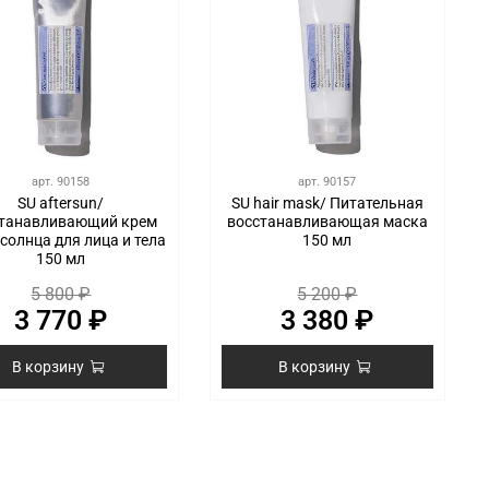
арт.
90158
арт.
90157
SU aftersun/
SU hair mask/ Питательная
танавливающий крем
восстанавливающая маска
 солнца для лица и тела
150 мл
150 мл
5 800 ₽
5 200 ₽
3 770 ₽
3 380 ₽
В корзину
В корзину