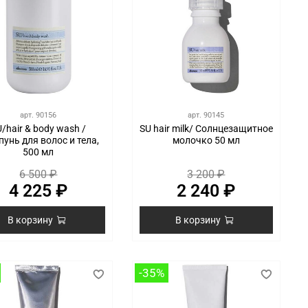
арт.
90156
арт.
90145
/hair & body wash /
SU hair milk/ Солнцезащитное
унь для волос и тела,
молочко 50 мл
500 мл
6 500 ₽
3 200 ₽
4 225 ₽
2 240 ₽
В корзину
В корзину
-35%