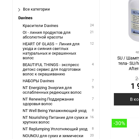
Все категории
Davines
Красители Davines
24
OI - линия продуктов для
21
абсолютной красоты
HEART OF GLASS – Линия для
12
ухода и сияния светлых
а
натуральных и окрашенных
SU / Шамп
волос
тела- SU/h
BEAUTIFUL THINGS - экспресс
4
After
детокс сервис для подготовки
волос к окрашиванию
2
НАБОРЫ Davines
7
1 
NT Energizing Энергия для
9
ослабленных редеющих волос
В к
NT Renewing Поддержание
7
здоровья волос
NT Well Being Увлажняющий уход
8
NT Nourishing Питание для сухих и
16
хрупких волос
-30%
NT Replumping Уплотняющий уход
8
NOUNOU для сухих и химически
20