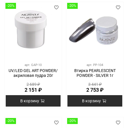
-20%
-20%
арт.
GAP-10
арт.
PP-104
UV/LED GEL ART POWDER/
Втирка PEARLESCENT
акриловая пудра 20г
POWDER - SILVER 1г
2 689 ₽
3 441 ₽
2 151 ₽
2 753 ₽
В корзину
В корзину
-20%
-20%