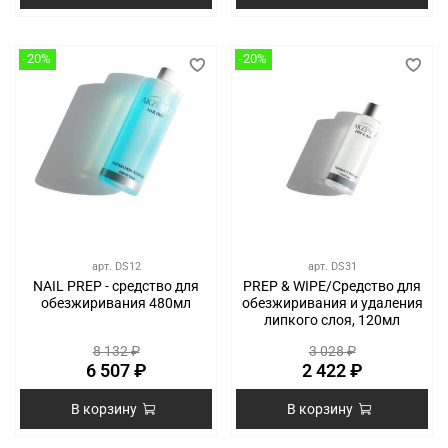
-20%
-20%
арт.
DS12
арт.
DS31
NAIL PREP - средство для
PREP & WIPE/Средство для
обезжиривания 480мл
обезжиривания и удаления
липкого слоя, 120мл
8 132 ₽
3 028 ₽
6 507 ₽
2 422 ₽
В корзину
В корзину