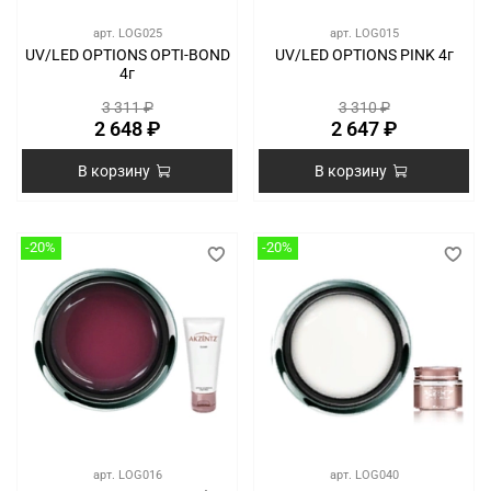
арт.
LOG025
арт.
LOG015
UV/LED OPTIONS OPTI-BOND
UV/LED OPTIONS PINK 4г
4г
3 311 ₽
3 310 ₽
2 648 ₽
2 647 ₽
В корзину
В корзину
-20%
-20%
арт.
LOG016
арт.
LOG040