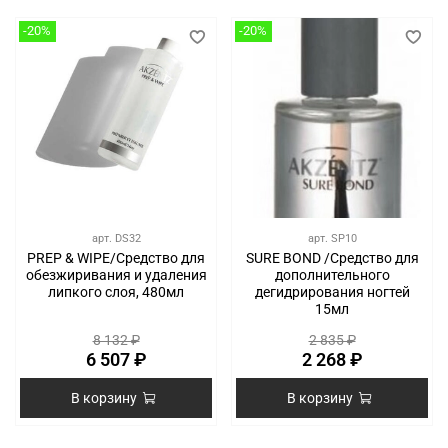
-20%
-20%
арт.
DS32
арт.
SP10
PREP & WIPE/Средство для
SURE BOND /Средство для
обезжиривания и удаления
дополнительного
липкого слоя, 480мл
дегидрирования ногтей
15мл
8 132 ₽
2 835 ₽
6 507 ₽
2 268 ₽
В корзину
В корзину