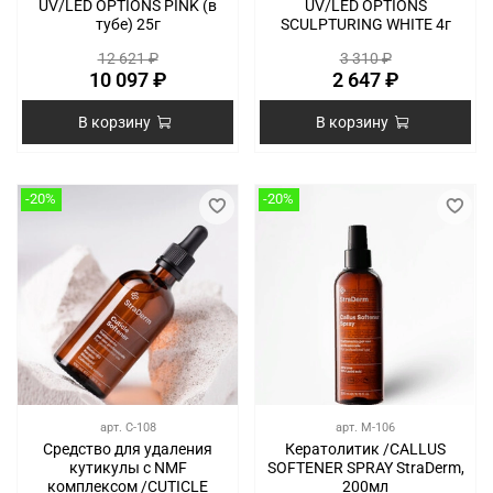
UV/LED OPTIONS PINK (в
UV/LED OPTIONS
тубе) 25г
SCULPTURING WHITE 4г
12 621 ₽
3 310 ₽
10 097 ₽
2 647 ₽
В корзину
В корзину
-20%
-20%
арт.
C-108
арт.
M-106
Средство для удаления
Кератолитик /CALLUS
кутикулы с NMF
SOFTENER SPRAY StraDerm,
комплексом /CUTICLE
200мл