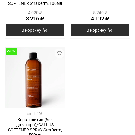
SOFTENER StraDerm, 100мл
4 020 ₽
5 240 ₽
3 216 ₽
4 192 ₽
В корзину
В корзину
-20%
арт.
L-106
Кератолитик (без
дозатора)/CALLUS
SOFTENER SPRAY StraDerm,