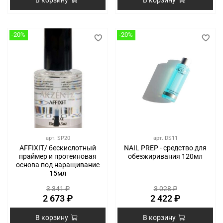
В корзину
В корзину
-20%
-20%
арт.
SP20
арт.
DS11
AFFIXIT/ бескислотный
NAIL PREP - средство для
праймер и протеиновая
обезжиривания 120мл
основа под наращивание
15мл
3 341 ₽
3 028 ₽
2 673 ₽
2 422 ₽
В корзину
В корзину