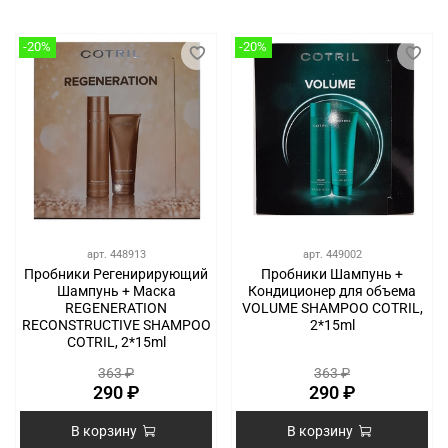
-20%
-20%
арт.
448913
арт.
449002
Пробники Регенирирующий
Пробники Шампунь +
Шампунь + Маска
Кондиционер для объема
REGENERATION
VOLUME SHAMPOO COTRIL,
RECONSTRUCTIVE SHAMPOO
2*15ml
COTRIL, 2*15ml
363 ₽
363 ₽
290 ₽
290 ₽
В корзину
В корзину