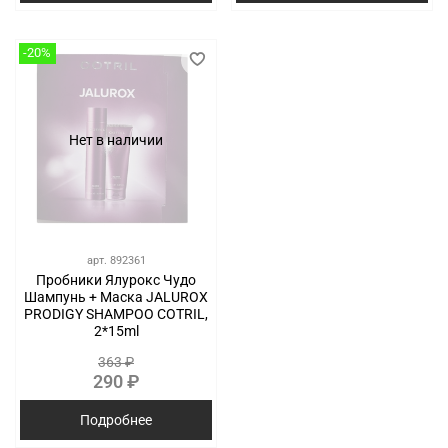
-20%
Нет в наличии
арт.
892361
Пробники Ялурокс Чудо
Шампунь + Маска JALUROX
PRODIGY SHAMPOO COTRIL,
2*15ml
363 ₽
290 ₽
Подробнее