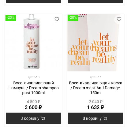
-20%
-20%
арт.
510
арт.
511
Восстанавливающий
Восстанавливающая маска
шампунь / Dream shampoo
/ Dream mask Anti-Damage,
post 1000ml
150ml
4 500 ₽
2 040 ₽
3 600 ₽
1 632 ₽
В корзину
В корзину