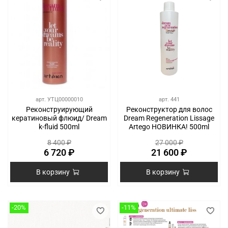
арт.
УТЦ00000010
арт.
441
Реконструирующий
Реконструктор для волос
кератиновый флюид/ Dream
Dream Regeneration Lissage
k-fluid 500ml
Artego НОВИНКА! 500ml
8 400 ₽
27 000 ₽
6 720 ₽
21 600 ₽
В корзину
В корзину
-20%
-11%