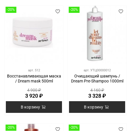
-20%
-20%
арт.
512
арт.
УТЦ00000012
Восстанавливающая маска
Очищающий шампунь /
/ Dream mask 500ml
Dream Pre-Shampoo 1000ml
4 900 ₽
4 160 ₽
3 920 ₽
3 328 ₽
В корзину
В корзину
-20%
-20%