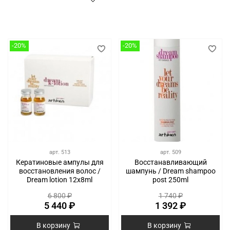
-20%
-20%
арт.
513
арт.
509
Кератиновые ампулы для
Восстанавливающий
восстановления волос /
шампунь / Dream shampoo
Dream lotion 12х8ml
post 250ml
6 800 ₽
1 740 ₽
5 440 ₽
1 392 ₽
В корзину
В корзину