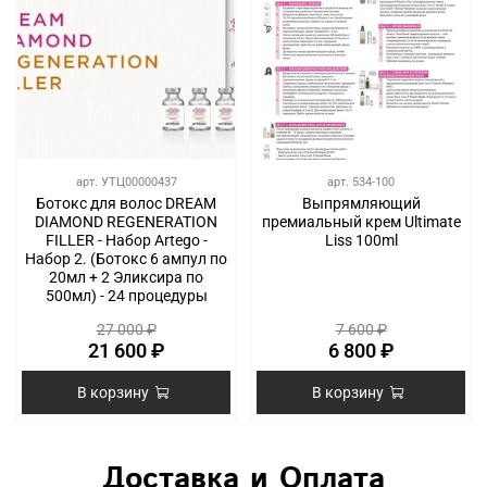
арт.
УТЦ00000437
арт.
534-100
Ботокс для волос DREAM
Выпрямляющий
DIAMOND REGENERATION
премиальный крем Ultimate
FILLER - Набор Artego -
Liss 100ml
Набор 2. (Ботокс 6 ампул по
20мл + 2 Эликсира по
500мл) - 24 процедуры
27 000 ₽
7 600 ₽
21 600 ₽
6 800 ₽
В корзину
В корзину
Доставка и Оплата