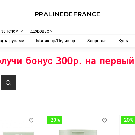
PRALINEDEFRANCE
 за телом
Здоровье
д за руками
Маникюр/Педикюр
Здоровье
Kydra
лучи бонус 300р. на первый
-20%
-20%