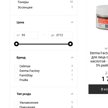
Тонеры
28
Эссенции
5
Цена
—
от
до
ар
Derma Fact
для лица 
Бренд
кислотой - 
5% peel
Celimax
4
Derma Factory
2
2
FarmStay
1
1 
Frudia
1
В к
Тип ухода
Увлажнение
5
Очищение
6