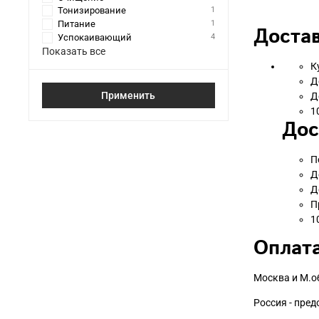
Тонизирование
1
Питание
1
Достав
Успокаивающий
4
Показать все
К
Д
Применить
Д
1
Дос
П
Д
Д
П
1
Оплата
Москва и М.о
Россия - пре