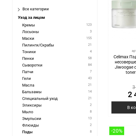
Все категории
Уход за лицом
Кремы
123
Лосьоны
3
Маски
155
Пилинги/Скрабы
21
ар
Тоники
4
Celimax Пэ
Пенки
58
несоверше
Сыворотки
84
Jiwoogae c
Патчи
7
toner
Гели
43
Масла
21
3
Бальзамы
14
2 
Специальный уход
21
Эликсиры
2
В к
Мыло
8
Эмульсии
13
Флюиды
2
-20%
Пэды
8