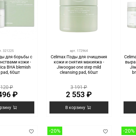
т.
321225
арт.
172964
ды для борьбы с
Celimax Пэды для очищения
Celim
нствами кожи -
кожи и снятия макияжа -
выра
ica BHA blemish
Jiwoogae one step mild
Ji
 pad, 60шт
cleansing pad, 60шт
b
 120 ₽
3 191 ₽
496 ₽
2 553 ₽
орзину
В корзину
-20%
-20%