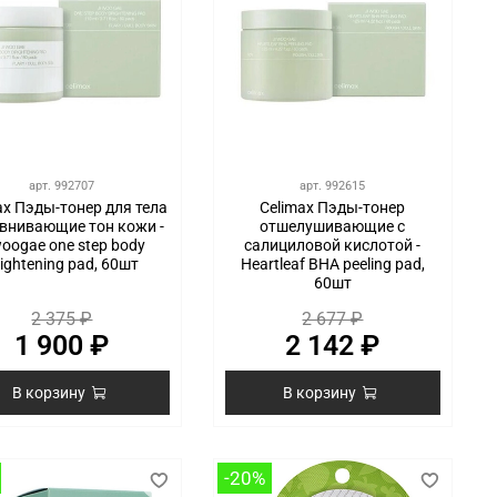
арт.
992707
арт.
992615
ax Пэды-тонер для тела
Celimax Пэды-тонер
внивающие тон кожи -
отшелушивающие с
woogae one step body
салициловой кислотой -
rightening pad, 60шт
Heartleaf BHA peeling pad,
60шт
2 375 ₽
2 677 ₽
1 900 ₽
2 142 ₽
В корзину
В корзину
-20%