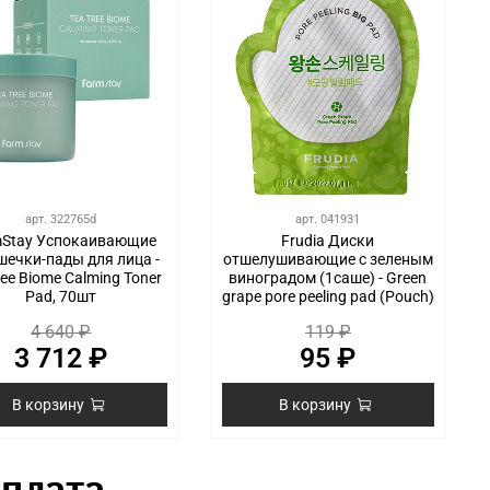
арт.
322765d
арт.
041931
mStay Успокаивающие
Frudia Диски
шечки-пады для лица -
отшелушивающие с зеленым
ree Biome Calming Toner
виноградом (1саше) - Green
Pad, 70шт
grape pore peeling pad (Pouch)
4 640 ₽
119 ₽
3 712 ₽
95 ₽
В корзину
В корзину