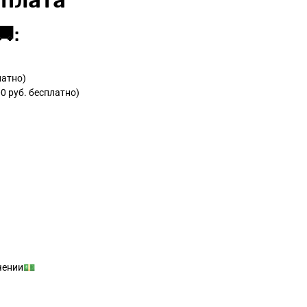
Оплата
:
латно)
0 руб. бесплатно)
учении💵