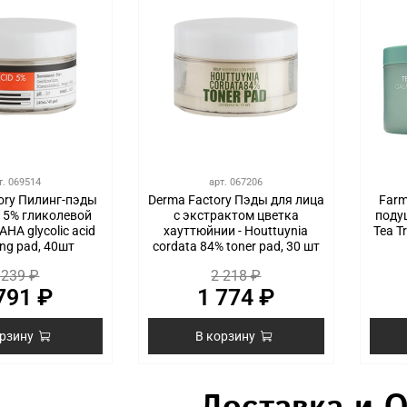
т.
069514
арт.
067206
ory Пилинг-пэды
Derma Factory Пэды для лица
Far
с 5% гликолевой
с экстрактом цветка
поду
АНА glycolic acid
хауттюйнии - Houttuynia
Tea T
ing pad, 40шт
cordata 84% toner pad, 30 шт
 239 ₽
2 218 ₽
791 ₽
1 774 ₽
орзину
В корзину