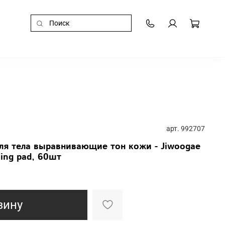
арт.
992707
ля тела выравнивающие тон кожи - Jiwoogae
ning pad, 60шт
зину