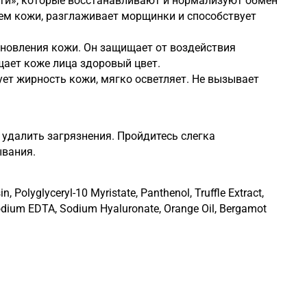
сти», которые восстанавливают и нормализуют обмен
ем кожи, разглаживает морщинки и способствует
ановления кожи. Он защищает от воздействия
ает коже лица здоровый цвет.
ет жирность кожи, мягко осветляет. Не вызывает
удалить загрязнения. Пройдитесь слегка
ывания.
n, Polyglyceryl-10 Myristate, Panthenol, Truffle Extract,
Disodium EDTA, Sodium Hyaluronate, Orange Oil, Bergamot