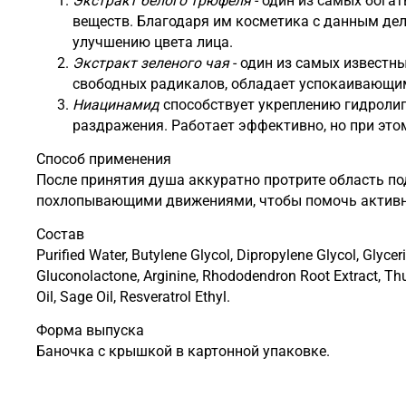
Экстракт белого трюфеля
- один из самых бога
веществ. Благодаря им косметика с данным де
улучшению цвета лица.
Экстракт зеленого чая
- один из самых известн
свободных радикалов, обладает успокаивающи
Ниацинамид
способствует укреплению гидролип
раздражения. Работает эффективно, но при это
Способ применения
После принятия душа аккуратно протрите область по
похлопывающими движениями, чтобы помочь активны
Состав
Purified Water, Butylene Glycol, Dipropylene Glycol, Glycer
Gluconolactone, Arginine, Rhododendron Root Extract, Thu
Oil, Sage Oil, Resveratrol Ethyl.
Форма выпуска
Баночка с крышкой в картонной упаковке.