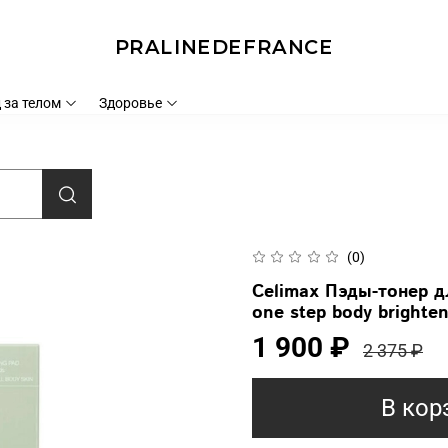
PRALINEDEFRANCE
 за телом
Здоровье
(0)
Celimax Пэды-тонер д
one step body brighte
1 900 ₽
2 375 ₽
В кор