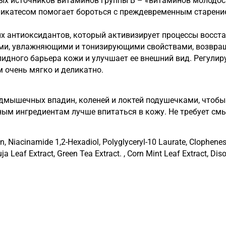
тых источников витаминов группы В – «витаминов молодо
ликатесом помогает бороться с преждевременным старени
ых антиоксидантов, который активизирует процессы восст
ми, увлажняющими и тонизирующими свойствами, возвращ
идного барьера кожи и улучшает ее внешний вид. Регулиру
м очень мягко и деликатно.
дмышечных впадин, коленей и локтей подушечками, чтобы 
м ингредиентам лучше впитаться в кожу. Не требует см
in, Niacinamide 1,2-Hexadiol, Polyglyceryl-10 Laurate, Clophenesi
ja Leaf Extract, Green Tea Extract. , Corn Mint Leaf Extract, 