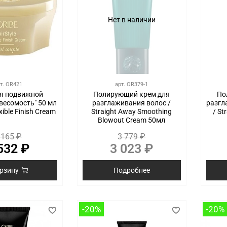
Нет в наличии
т.
OR421
арт.
OR379-1
ля подвижной
Полирующий крем для
По
весомость" 50 мл
разглаживания волос /
разгл
exible Finish Cream
Straight Away Smoothing
/ St
Blowout Cream 50мл
 165 ₽
3 779 ₽
532 ₽
3 023 ₽
орзину
Подробнее
-20%
-20%