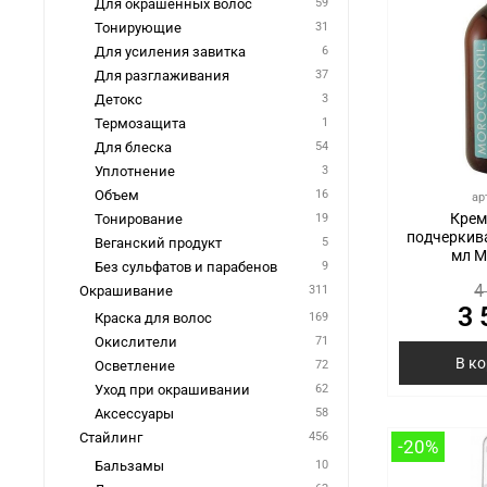
Для окрашенных волос
59
Тонирующие
31
Для усиления завитка
6
Для разглаживания
37
Детокс
3
Термозащита
1
Для блеска
54
Уплотнение
3
Объем
16
ар
Крем
Тонирование
19
подчеркив
Веганский продукт
5
мл M
Без сульфатов и парабенов
9
4
Окрашивание
311
3 
Краска для волос
169
Окислители
71
В к
Осветление
72
Уход при окрашивании
62
Аксессуары
58
Стайлинг
456
-20%
Бальзамы
10