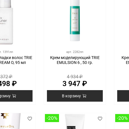
т.
1391лп
арт.
2282лп
ладки волос TRIE
Крем моделирующий TRIE
Кре
REAM O, 95 мл
EMULSION 6 , 50 гр.
E
 372 ₽
4 934 ₽
498 ₽
3 947 ₽
орзину
В корзину
-20%
-20%