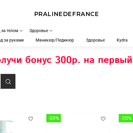
PRALINEDEFRANCE
 за телом
Здоровье
д за руками
Маникюр/Педикюр
Здоровье
Kydra
лучи бонус 300р. на первый
-20%
-20%