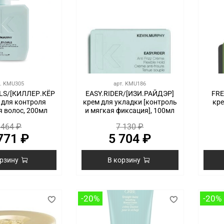
т.
KMU305
арт.
KMU186
RLS/[КИЛЛЕР.КЁР
EASY.RIDER/[ИЗИ.РАЙДЭР]
FRE
 для контроля
крем для укладки [контроль
кре
 волос, 200мл
и мягкая фиксация], 100мл
 464 ₽
7 130 ₽
771 ₽
5 704 ₽
орзину
В корзину
-20%
-20%