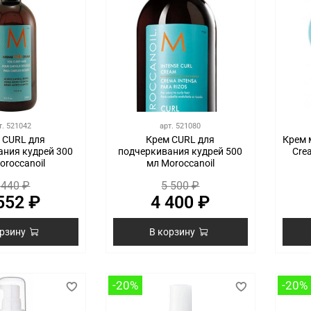
т.
521042
арт.
521080
 CURL для
Крем CURL для
Крем 
ания кудрей 300
подчеркивания кудрей 500
Cre
oroccanoil
мл Moroccanoil
 440 ₽
5 500 ₽
552 ₽
4 400 ₽
орзину
В корзину
-20%
-20%