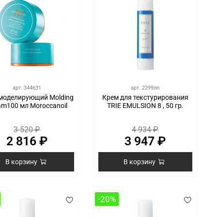
арт.
344631
арт.
2299лп
моделирующий Molding
Крем для текстурирования
am100 мл Moroccanoil
TRIE EMULSION 8 , 50 гр.
3 520 ₽
4 934 ₽
2 816 ₽
3 947 ₽
В корзину
В корзину
-20%