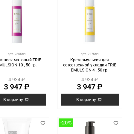
арт.
2305лп
арт.
2275лп
м-воск матовый TRIE
Крем-эмульсия для
MULSION 10 , 50 гр.
естественной укладки TRIE
EMULSION 4 , 50 гр.
4 934 ₽
4 934 ₽
3 947 ₽
3 947 ₽
В корзину
В корзину
-20%