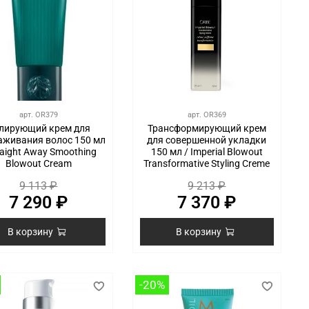
арт.
OR379
арт.
OR369
лирующий крем для
Трансформирующий крем
аживания волос 150 мл
для совершенной укладки
raight Away Smoothing
150 мл / Imperial Blowout
Blowout Cream
Transformative Styling Creme
9 113 ₽
9 213 ₽
7 290 ₽
7 370 ₽
В корзину
В корзину
-20%