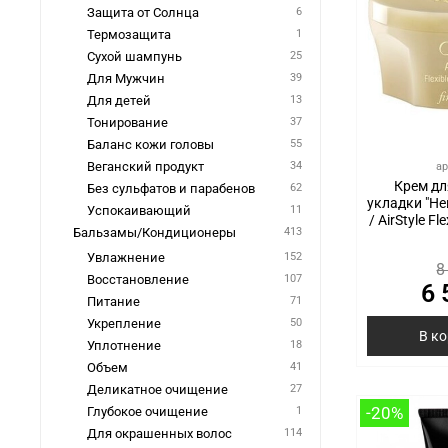
Защита от Солнца
6
Термозащита
1
Сухой шампунь
25
Для Мужчин
39
Для детей
13
Тонирование
37
Баланс кожи головы
55
Веганский продукт
34
ар
Крем д
Без сульфатов и парабенов
62
укладки "Не
Успокаивающий
11
/ AirStyle Fl
Бальзамы/Кондиционеры
413
Увлажнение
152
8
Восстановление
107
6 
Питание
71
Укрепление
50
В к
Уплотнение
18
Объем
41
Деликатное очищение
27
-20%
Глубокое очищение
1
Для окрашенных волос
114