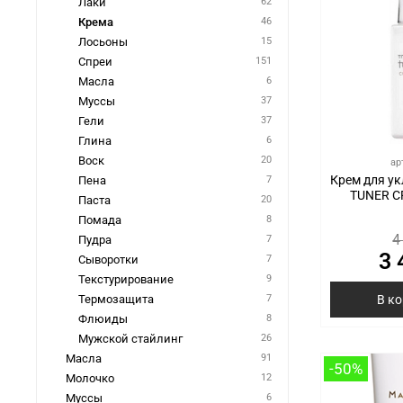
Лаки
62
Крема
46
Лосьоны
15
Спреи
151
Масла
6
Муссы
37
Гели
37
Глина
6
Воск
20
ар
Крем для ук
Пена
7
TUNER C
Паста
20
Помада
8
4
Пудра
7
3 
Сыворотки
7
Текстурирование
9
Термозащита
7
В к
Флюиды
8
Мужской стайлинг
26
Масла
91
-50%
Молочко
12
Муссы
6