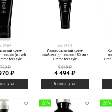
т.
OR267
арт.
OR116
альный крем-
Универсальный крем-
Кр
я волос (travel)
стайлинг для волос 150 мл /
ло
Creme for Style
Creme for Style
Crea
 713 ₽
5 618 ₽
970 ₽
4 494 ₽
орзину
В корзину
-20%
-20%