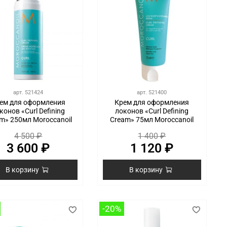
арт.
521424
арт.
521400
ем для оформления
Крем для оформления
конов «Curl Defining
локонов «Curl Defining
m» 250мл Moroccanoil
Cream» 75мл Moroccanoil
4 500 ₽
1 400 ₽
3 600 ₽
1 120 ₽
В корзину
В корзину
-20%