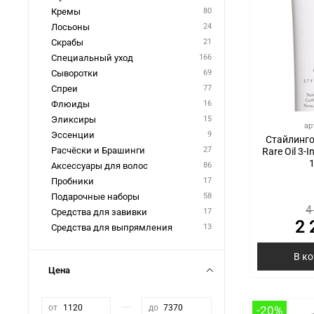
Кремы
80
Лoсьоны
24
Скрабы
21
Специальный уход
166
Сыворотки
69
Спреи
77
Флюиды
16
Эликсиры
15
ар
Эссенции
9
Стайлинго
Расчёски и Брашинги
27
Rare Oil 3-I
Аксессуары для волос
86
Пробники
17
Подарочные наборы
58
4
Средства для завивки
17
2 
Средства для выпрямления
13
В к
Цена
—
от
до
-20%