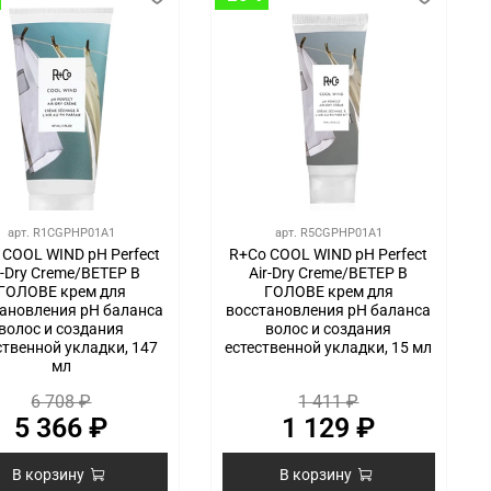
арт.
R1CGPHP01A1
арт.
R5CGPHP01A1
 COOL WIND pH Perfect
R+Co COOL WIND pH Perfect
r-Dry Creme/ВЕТЕР В
Air-Dry Creme/ВЕТЕР В
ГОЛОВЕ крем для
ГОЛОВЕ крем для
ановления pH баланса
восстановления pH баланса
волос и создания
волос и создания
ственной укладки, 147
естественной укладки, 15 мл
мл
6 708 ₽
1 411 ₽
5 366 ₽
1 129 ₽
В корзину
В корзину