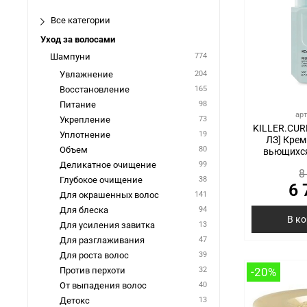
Все категории
Уход за волосами
Шампуни
774
Увлажнение
204
Восстановление
165
Питание
98
ар
Укрепление
73
KILLER.CU
Уплотнение
19
ЛЗ] Крем
Объем
80
вьющихся
Деликатное очищение
99
8
Глубокое очищение
38
6 
Для окрашенных волос
141
Для блеска
94
В к
Для усиления завитка
13
Для разглаживания
47
Для роста волос
39
Против перхоти
32
-20%
От выпадения волос
40
Детокс
13