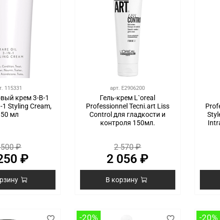
т.
115331
арт.
E2906200
вый крем 3-В-1
Гель-крем L`oreal
n-1 Styling Cream,
Professionnel Tecni.art Liss
Prof
150 мл
Control для гладкости и
Sty
контроля 150мл.
Intr
 500 ₽
2 570 ₽
250 ₽
2 056 ₽
орзину
В корзину
-20%
-20%