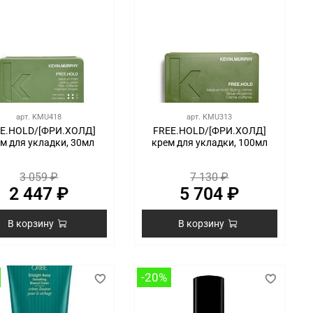
арт.
KMU418
арт.
KMU313
E.HOLD/[ФРИ.ХОЛД]
FREE.HOLD/[ФРИ.ХОЛД]
м для укладки, 30мл
крем для укладки, 100мл
3 059 ₽
7 130 ₽
2 447 ₽
5 704 ₽
В корзину
В корзину
-20%