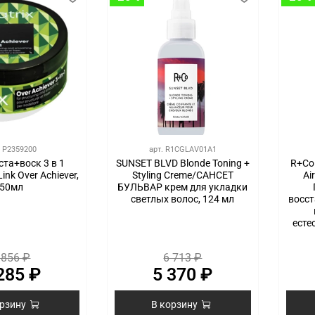
.
P2359200
арт.
R1CGLAV01A1
та+воск 3 в 1
SUNSET BLVD Blonde Toning +
R+Co
Link Over Achiever,
Styling Creme/САНСЕТ
Ai
50мл
БУЛЬВАР крем для укладки
светлых волос, 124 мл
восст
есте
 856 ₽
6 713 ₽
285 ₽
5 370 ₽
орзину
В корзину