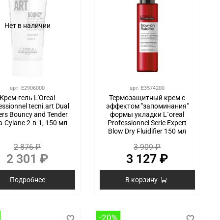
Нет в наличии
арт.
E2906000
арт.
E3574200
Крем-гель L'Oreal
Термозащитный крем с
essionnel tecni.art Dual
эффектом "запоминания"
lers Bouncy and Tender
формы укладки L`oreal
a-Cylane 2-в-1, 150 мл
Professionnel Serie Expert
Blow Dry Fluidifier 150 мл
2 876 ₽
3 909 ₽
2 301 ₽
3 127 ₽
Подробнее
В корзину
-20%