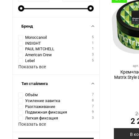
Бренд
Moroccanoil
5
INSIGHT
1
PAUL MITCHELL
1
American Crew
3
Lebel
5
арт
Показать все
Крем+пас
Matrix Style 
Тип стайлинга
Объём
7
Усиление завитка
8
Разглаживание
7
Подвижная фиксация
9
2
Легкая фиксация
3
2 
Показать все
В к