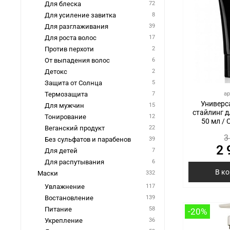
Для блеска
72
Для усиление завитка
8
Для разглаживания
39
Для роста волос
17
Против перхоти
2
От выпадения волос
6
Детокс
2
Защита от Солнца
5
ар
Термозащита
7
Универс
Для мужчин
15
стайлинг дл
Тонирование
12
50 мл / 
Веганский продукт
22
3
Без сульфатов и парабенов
39
2 
Для детей
7
Для распутывания
6
В к
Маски
332
Увлажнение
117
Востановление
139
Питание
58
-20%
Укрепление
36