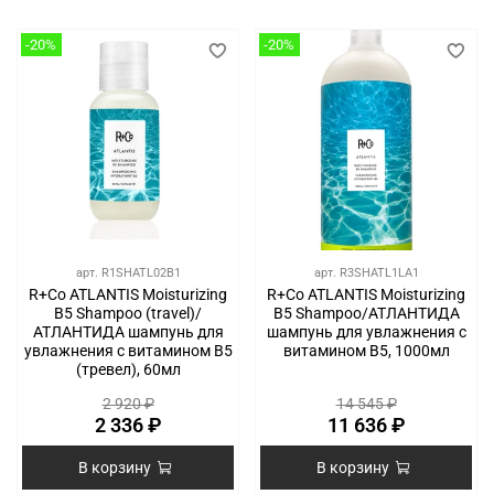
-20%
-20%
арт.
R1SHATL02B1
арт.
R3SHATL1LA1
R+Co ATLANTIS Moisturizing
R+Co ATLANTIS Moisturizing
B5 Shampoo (travel)/
B5 Shampoo/АТЛАНТИДА
АТЛАНТИДА шампунь для
шампунь для увлажнения с
увлажнения с витамином В5
витамином В5, 1000мл
(тревел), 60мл
2 920 ₽
14 545 ₽
2 336 ₽
11 636 ₽
В корзину
В корзину