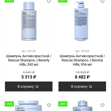
арт.
RS12R
арт.
RS32R
Шампунь Антивозрастной /
Шампунь Антивозрастной /
Rescue Shampoo J Beverly
Rescue Shampoo J Beverly
Hills, 340 мл
Hills, 936 мл
6 641 ₽
10 603 ₽
5 313 ₽
8 482 ₽
В корзину
В корзину
-20%
-20%