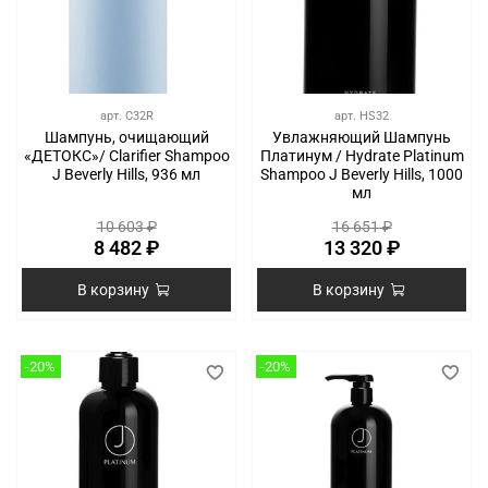
арт.
C32R
арт.
HS32
Шампунь, очищающий
Увлажняющий Шампунь
«ДЕТОКС»/ Clarifier Shampoo
Платинум / Hydrate Platinum
J Beverly Hills, 936 мл
Shampoo J Beverly Hills, 1000
мл
10 603 ₽
16 651 ₽
8 482 ₽
13 320 ₽
В корзину
В корзину
-20%
-20%