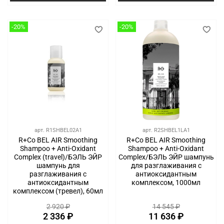
-20%
-20%
арт.
R1SHBEL02A1
арт.
R2SHBEL1LA1
R+Co BEL AIR Smoothing
R+Co BEL AIR Smoothing
Shampoo + Anti-Oxidant
Shampoo + Anti-Oxidant
Complex (travel)/БЭЛЬ ЭЙР
Complex/БЭЛЬ ЭЙР шампунь
шампунь для
для разглаживания с
разглаживания с
антиоксидантным
антиоксидантным
комплексом, 1000мл
комплексом (тревел), 60мл
2 920 ₽
14 545 ₽
2 336 ₽
11 636 ₽