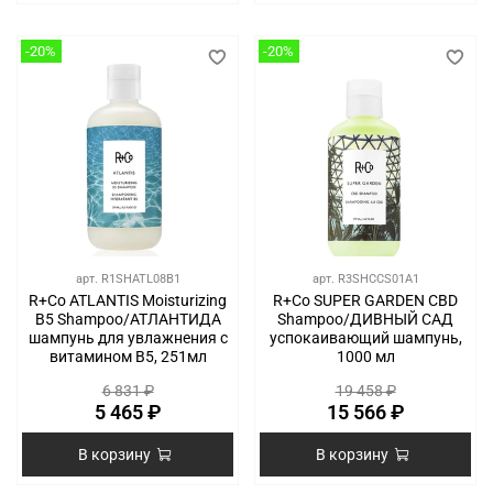
-20%
-20%
арт.
R1SHATL08B1
арт.
R3SHCCS01A1
R+Co ATLANTIS Moisturizing
R+Co SUPER GARDEN CBD
B5 Shampoo/АТЛАНТИДА
Shampoo/ДИВНЫЙ САД
шампунь для увлажнения с
успокаивающий шампунь,
витамином В5, 251мл
1000 мл
6 831 ₽
19 458 ₽
5 465 ₽
15 566 ₽
В корзину
В корзину