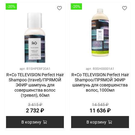
-20%
-20%
арт.
R1SHPERF20A1
арт.
R3SH00001A1
R+Co TELEVISION Perfect Hair
R+Co TELEVISION Perfect Hair
Shampoo (travel)/ПРЯМОЙ
Shampoo/ПРЯМОЙ ЭФИР
ЭФИР шампунь для
шампунь для совершенства
совершенства волос
волос, 1000мл
(тревел), 60мл
3 415 ₽
14 545 ₽
2 732 ₽
11 636 ₽
В корзину
В корзину