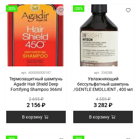
-20%
-28%
арт.
A00000000187
арт.
334288
Термозащитный шампунь
Увлажняющий
Agadir Hair Shield Deep
бессульфатный шампунь
Fortifying Shampoo 366ml
/GENTLE EMOLLIENT , 400 мл
2 695 ₽
4 559 ₽
2 156 ₽
3 282 ₽
В корзину
В корзину
-20%
-20%