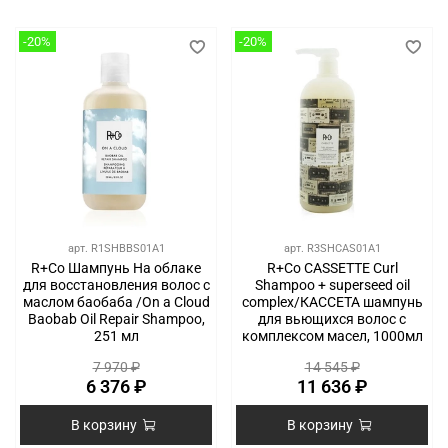
-20%
-20%
арт.
R1SHBBS01A1
арт.
R3SHCAS01A1
R+Co Шампунь На облаке
R+Co CASSETTE Curl
для восстановления волос с
Shampoo + superseed oil
маслом баобаба /On a Cloud
complex/КАССЕТА шампунь
Baobab Oil Repair Shampoo,
для вьющихся волос с
251 мл
комплексом масел, 1000мл
7 970 ₽
14 545 ₽
6 376 ₽
11 636 ₽
В корзину
В корзину