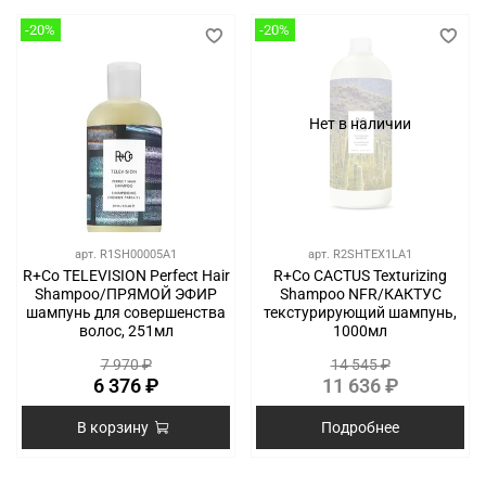
-20%
-20%
Нет в наличии
арт.
R1SH00005A1
арт.
R2SHTEX1LA1
R+Co TELEVISION Perfect Hair
R+Co CACTUS Texturizing
Shampoo/ПРЯМОЙ ЭФИР
Shampoo NFR/КАКТУС
шампунь для совершенства
текстурирующий шампунь,
волос, 251мл
1000мл
7 970 ₽
14 545 ₽
6 376 ₽
11 636 ₽
В корзину
Подробнее