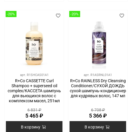
-20%
-20%
арт.
R1SHCAS01A1
арт.
R1ASRNL01A1
R+Co CASSETTE Curl
R+Co RAINLESS Dry Cleansing
Shampoo + superseed oil
Conditioner/СУХОЙ ДОЖДЬ
complex/КАССЕТА шампунь
сухой шампунь-кондиционер
для вьющихся волос с
для кудрявых волос, 147 мл
комплексом масел, 251мл
6 831 ₽
6 708 ₽
5 465 ₽
5 366 ₽
В корзину
В корзину