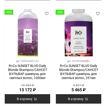
-20%
-20%
арт.
R3SHSUN1LA1
арт.
R1SHSUN08B1
R+Co SUNSET BLVD Daily
R+Co SUNSET BLVD Daily
Blonde Shampoo/САНСЕТ
Blonde Shampoo/САНСЕТ
БУЛЬВАР шампунь для
БУЛЬВАР шампунь для
светлых волос, 1000мл
светлых волос, 251мл
16 465 ₽
6 831 ₽
13 172 ₽
5 465 ₽
В корзину
В корзину