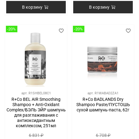
В корзину
В корзину
-20%
-20%
арт.
R1SHBEL08C1
арт.
R1WABAD2ZA1
R+Co BEL AIR Smoothing
R+Co BADLANDS Dry
Shampoo + Anti-Oxidant
Shampoo Paste/ПУСТОШЬ
Complex/БЭЛЬ ЭЙР шампунь
сухой шампунь-паста, 62г
для разглаживания с
антиоксидантным
комплексом, 251мл
6 831 ₽
6 708 ₽