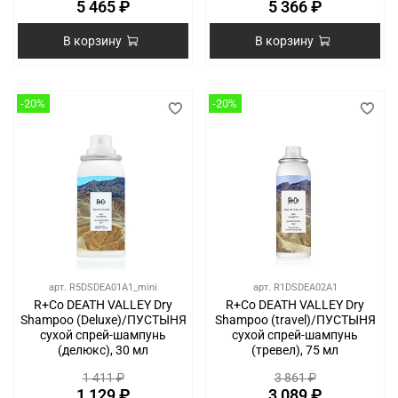
5 465 ₽
5 366 ₽
В корзину
В корзину
-20%
-20%
арт.
R5DSDEA01A1_mini
арт.
R1DSDEA02A1
R+Co DEATH VALLEY Dry
R+Co DEATH VALLEY Dry
Shampoo (Deluxe)/ПУСТЫНЯ
Shampoo (travel)/ПУСТЫНЯ
сухой спрей-шампунь
сухой спрей-шампунь
(делюкс), 30 мл
(тревел), 75 мл
1 411 ₽
3 861 ₽
1 129 ₽
3 089 ₽