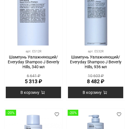
арт.
ES12R
арт.
ES32R
Шампунь Увлажняющий/
Шампунь Увлажняющий/
Everyday Shampoo J Beverly
Everyday Shampoo J Beverly
Hills, 340 мл
Hills, 936 мл
6 641 ₽
10 603 ₽
5 313 ₽
8 482 ₽
В корзину
В корзину
-20%
-20%