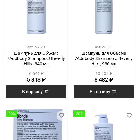
арт.
AS12R
арт.
AS32R
Шампунь для Объема
Шампунь для Объема
/Addbody Shampoo J Beverly
/Addbody Shampoo J Beverly
Hills , 340 мл
Hills , 936 мл
6 641 ₽
10 603 ₽
5 313 ₽
8 482 ₽
В корзину
В корзину
-20%
-20%