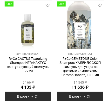
-20%
-20%
арт.
R1SHTEX08A1
арт.
R3SHGEM1LA1
R+Co CACTUS Texturizing
R+Co GEMSTONE Color
Shampoo NFR/КАКТУС
Shampoo/КАЛЕЙДОСКОП
текстурирующий шампунь,
шампунь для ухода за
177мл
цветом с комплексом
ChromoHance™, 1000мл
5 166 ₽
14 545 ₽
4 133 ₽
11 636 ₽
В корзину
В корзину