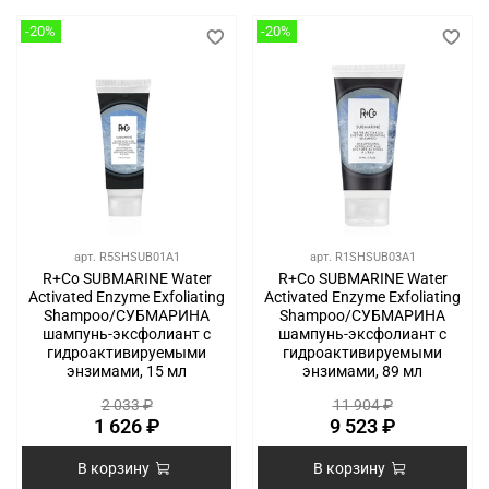
-20%
-20%
арт.
R5SHSUB01A1
арт.
R1SHSUB03A1
R+Co SUBMARINE Water
R+Co SUBMARINE Water
Activated Enzyme Exfoliating
Activated Enzyme Exfoliating
Shampoo/СУБМАРИНА
Shampoo/СУБМАРИНА
шампунь-эксфолиант с
шампунь-эксфолиант с
гидроактивируемыми
гидроактивируемыми
энзимами, 15 мл
энзимами, 89 мл
2 033 ₽
11 904 ₽
1 626 ₽
9 523 ₽
В корзину
В корзину