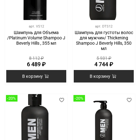
арт.
VS12
арт.
DTS12
Шампунь для Объема
Шампунь для густоты волос
/Platinum Volume Shampoo J
для мужчин/ Thickening
Beverly Hills , 355 мл
Shampoo J Beverly Hills, 350
мл
8 112 ₽
5 931 ₽
6 489 ₽
4 744 ₽
В корзину
В корзину
-20%
-20%