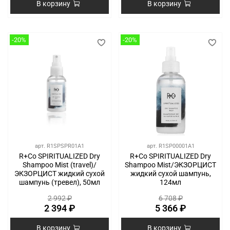
В корзину
В корзину
-20%
-20%
арт.
R1SPSPR01A1
арт.
R1SP00001A1
R+Co SPIRITUALIZED Dry
R+Co SPIRITUALIZED Dry
Shampoo Mist (travel)/
Shampoo Mist/ЭКЗОРЦИСТ
ЭКЗОРЦИСТ жидкий сухой
жидкий сухой шампунь,
шампунь (тревел), 50мл
124мл
2 992 ₽
6 708 ₽
2 394 ₽
5 366 ₽
В корзину
В корзину