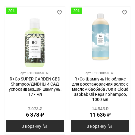
-20%
-20%
арт.
R1SHCCS01A1
арт.
R3SHBBS01A1
R+Co SUPER GARDEN CBD
R+Co Шампунь На облаке
Shampoo/ДИВНЫЙ САД
для восстановления волос с
успокаивающий шампунь,
маслом баобаба /On a Cloud
177 мл
Baobab Oil Repair Shampoo,
1000 мл
7 973 ₽
14 545 ₽
6 378 ₽
11 636 ₽
В корзину
В корзину