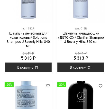
арт.
S12R
арт.
C12R
Шампунь лечебный для
Шампунь, очищающий
кожи головы/ Solutions
«ДЕТОКС»/ Clarifier Shampoo
Shampoo J Beverly Hills, 340
J Beverly Hills, 340 мл
мл
6 641 ₽
6 641 ₽
5 313 ₽
5 313 ₽
В корзину
В корзину
-20%
-20%