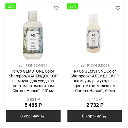
-20%
-20%
арт.
R1SHGEM08B1
арт.
R1SHGEM02B1
R+Co GEMSTONE Color
R+Co GEMSTONE Color
Shampoo/КАЛЕЙДОСКОП
Shampoo/КАЛЕЙДОСКОП
шампунь для ухода за
шампунь для ухода за
цветом с комплексом
цветом с комплексом
ChromoHance™, 251мл
ChromoHance™, 60мл
6 831 ₽
3 415 ₽
5 465 ₽
2 732 ₽
В корзину
В корзину