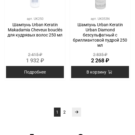
арт.
UK250
арт.
UK053N
Шампунь Urban Keratin
Шампунь Urban Keratin
Makadamia Cheveux bouclés
Urban Diamond
для кудрявых волос 250 мл
безсульфатный с
бриллиантовой пудрой 250
мл
2 415 ₽
2 835 ₽
1 932 ₽
2 268 ₽
Подробнее
В корзину
1
2