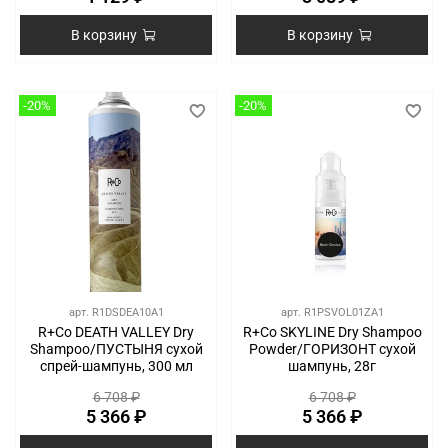
В корзину
В корзину
-20%
-20%
арт.
R1DSDEA10A1
арт.
R1PSVOL01ZA1
R+Co DEATH VALLEY Dry
R+Co SKYLINE Dry Shampoo
Shampoo/ПУСТЫНЯ сухой
Powder/ГОРИЗОНТ сухой
спрей-шампунь, 300 мл
шампунь, 28г
6 708 ₽
6 708 ₽
5 366 ₽
5 366 ₽