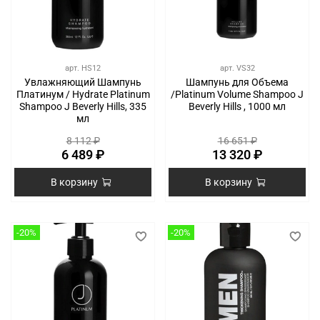
арт.
HS12
арт.
VS32
Увлажняющий Шампунь
Шампунь для Объема
Платинум / Hydrate Platinum
/Platinum Volume Shampoo J
Shampoo J Beverly Hills, 335
Beverly Hills , 1000 мл
мл
8 112 ₽
16 651 ₽
6 489 ₽
13 320 ₽
В корзину
В корзину
-20%
-20%