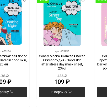
т.
655186
арт.
655155
а тканевая после
Consly Маска тканевая после
Co
Bad girl good skin,
тяжелого дня - Good skin
прот
23мл
after stress day mask sheet,
Darker
23мл
po
136 ₽
136 ₽
09 ₽
109 ₽
орзину
В корзину