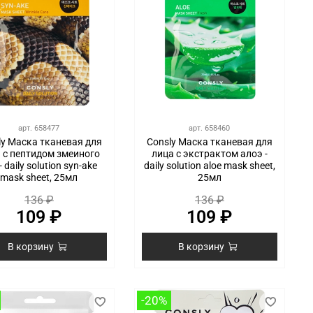
арт.
658477
арт.
658460
ly Маска тканевая для
Consly Маска тканевая для
 с пептидом змеиного
лица с экстрактом алоэ -
- daily solution syn-ake
daily solution aloe mask sheet,
mask sheet, 25мл
25мл
136 ₽
136 ₽
109 ₽
109 ₽
В корзину
В корзину
-20%