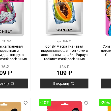
т.
291398
арт.
291442
аска тканевая
Consly Маска тканевая
Cons
озрастная с
выравнивающая тон кожи с
деток
м драгонфрута -
экстрактом папайи - Papaya
- Go
t mask pack, 20мл
radiance mask pack, 20мл
136 ₽
136 ₽
09 ₽
109 ₽
орзину
В корзину
-20%
-20%