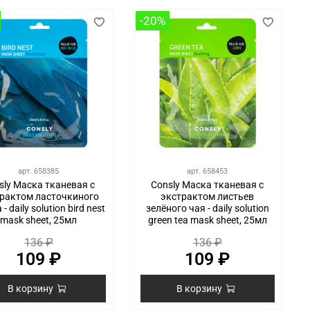
-20%
арт.
658385
арт.
658453
sly Маска тканевая с
Consly Маска тканевая с
рактом ласточкиного
экстрактом листьев
 - daily solution bird nest
зелёного чая - daily solution
mask sheet, 25мл
green tea mask sheet, 25мл
136 ₽
136 ₽
109 ₽
109 ₽
В корзину
В корзину