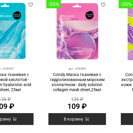
-20%
-20%
т.
658439
арт.
658484
ска тканевая с
Consly Маска тканевая с
Con
вой кислотой -
гидролизованным морским
экстр
on hyaluronic acid
коллагеном - daily solution
кожи -
sheet, 25мл
collagen mask sheet,25мл
136 ₽
136 ₽
09 ₽
109 ₽
орзину
В корзину