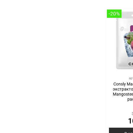
-20%
ар
Consly Ма
экстракто
Mangostee
pa
1