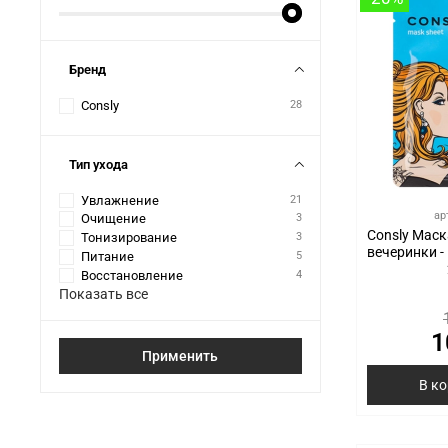
Бренд
Consly
28
Тип ухода
Увлажнение
21
ар
Очищение
3
Consly Маск
Тонизирование
3
вечеринки - 
Питание
5
Восстановление
4
Показать все
1
Применить
В к