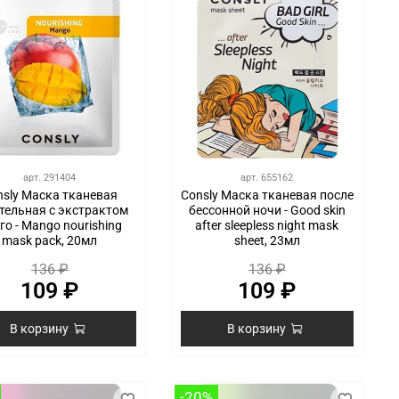
арт.
291404
арт.
655162
nsly Маска тканевая
Consly Маска тканевая после
тельная с экстрактом
бессонной ночи - Good skin
го - Mango nourishing
after sleepless night mask
mask pack, 20мл
sheet, 23мл
136 ₽
136 ₽
109 ₽
109 ₽
В корзину
В корзину
-20%