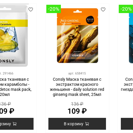
-20%
-20%
т.
291466
арт.
658415
ска тканевая с
Consly Маска тканевая с
Con
ом карамболы -
экстрактом красного
экст
detox mask pack,
женьшеня - daily solution red
гнезда
20мл
ginseng mask sheet, 25мл
136 ₽
136 ₽
09 ₽
109 ₽
орзину
В корзину