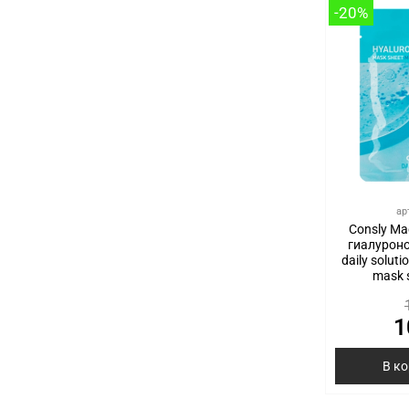
-20%
ар
Consly Ма
гиалуроно
daily soluti
mask 
1
В к