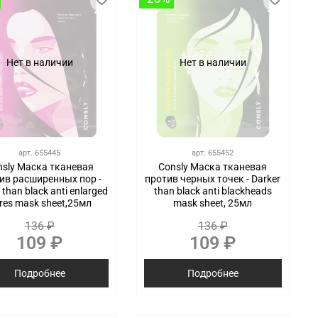
Нет в наличии
Нет в наличии
арт.
655445
арт.
655452
nsly Маска тканевая
Consly Маска тканевая
ив расширенных пор -
против черных точек - Darker
 than black anti enlarged
than black anti blackheads
res mask sheet,25мл
mask sheet, 25мл
136 ₽
136 ₽
109 ₽
109 ₽
Подробнее
Подробнее