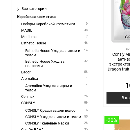
Все категории
Корейская косметика
Наборы Корейской косметики
0
MASIL
48
Meditime
7
Esthetic House
46
ар
Esthetic House Уход за лицом и
14
Consly М
телом
антив
Esthetic House Уход за
32
экстракто
волосами
Dragon frui
Lador
58
Aromatica
1
1
Aromatica Уход за лицом и
1
телом
Celimax
26
В к
CONSLY
89
CONSLY Средства для волос
6
CONSLY Уход за лицом и телом
55
-20%
CONSLY Тканевые маски
28
Cos De BAHA
35