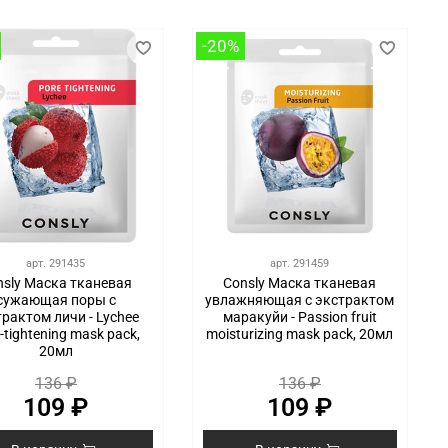
-20%
арт.
291435
арт.
291459
nsly Маска тканевая
Consly Маска тканевая
сужающая поры с
увлажняющая с экстрактом
трактом личи - Lychee
маракуйи - Passion fruit
-tightening mask pack,
moisturizing mask pack, 20мл
20мл
136 ₽
136 ₽
109 ₽
109 ₽