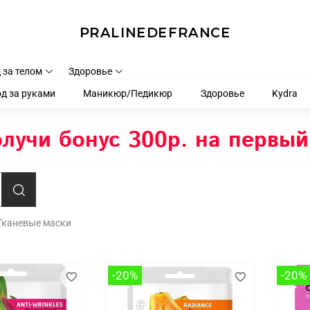
PRALINEDEFRANCE
 за телом
Здоровье
д за руками
Маникюр/Педикюр
Здоровье
Kydra
лучи бонус 300р. на первый
Тканевые маски
-20%
-20%