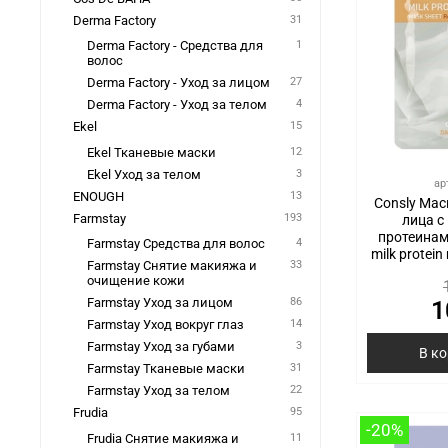
Derma Factory
31
Derma Factory - Средства для
1
волос
Derma Factory - Уход за лицом
27
Derma Factory - Уход за телом
4
Ekel
15
Ekel Тканевые маски
12
Ekel Уход за телом
3
ар
ENOUGH
13
Consly Мас
Farmstay
193
лица 
протеинами
Farmstay Средства для волос
4
milk protein
Farmstay Снятие макияжа и
33
очищение кожи
Farmstay Уход за лицом
86
1
Farmstay Уход вокруг глаз
14
Farmstay Уход за губами
3
В к
Farmstay Тканевые маски
31
Farmstay Уход за телом
22
Frudia
95
-20%
Frudia Снятие макияжа и
11