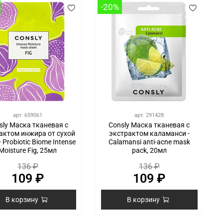
-20%
арт.
659061
арт.
291428
sly Маска тканевая с
Consly Маска тканевая с
актом инжира от сухой
экстрактом каламанси -
 Probiotic Biome Intense
Calamansi anti-acne mask
Moisture Fig, 25мл
pack, 20мл
136 ₽
136 ₽
109 ₽
109 ₽
В корзину
В корзину