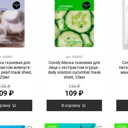
т.
658491
арт.
658392
ка тканевая для
Consly Маска тканевая для
Co
рактом жемчуга -
лица с экстрактом огурца -
пита
n pearl mask sheet,
daily solution cucumber mask
ман
25мл
sheet, 25мл
136 ₽
136 ₽
09 ₽
109 ₽
орзину
В корзину
-20%
-20%