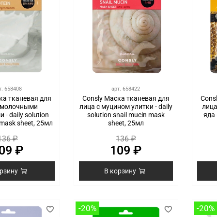
т.
658408
арт.
658422
ка тканевая для
Consly Маска тканевая для
Cons
с молочными
лица с муцином улитки - daily
лица
 - daily solution
solution snail mucin mask
яда 
 mask sheet, 25мл
sheet, 25мл
136 ₽
136 ₽
09 ₽
109 ₽
орзину
В корзину
-20%
-20%