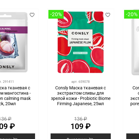
-20%
-20%
т.
291411
арт.
659078
ска тканевая с
Consly Маска тканевая с
Co
м мангостина -
экстрактом сливы для
n calming mask
зрелой кожи - Probiotic Biome
экс
ck, 20мл
Firming Japanese, 25мл
pore
136 ₽
136 ₽
09 ₽
109 ₽