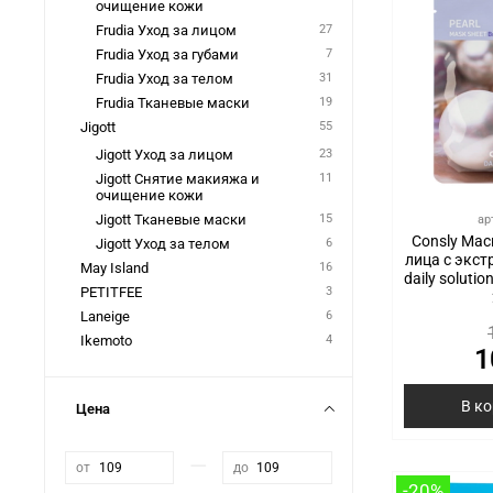
очищение кожи
Frudia Уход за лицом
27
Frudia Уход за губами
7
Frudia Уход за телом
31
Frudia Тканевые маски
19
Jigott
55
Jigott Уход за лицом
23
Jigott Снятие макияжа и
11
очищение кожи
Jigott Тканевые маски
15
ар
Consly Мас
Jigott Уход за телом
6
лица с экст
May Island
16
daily solutio
PETITFEE
3
Laneige
6
Ikemoto
4
1
В к
Цена
—
от
до
-20%