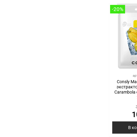
-20%
ар
Consly Ма
экстракт
Carambola 
1
В к