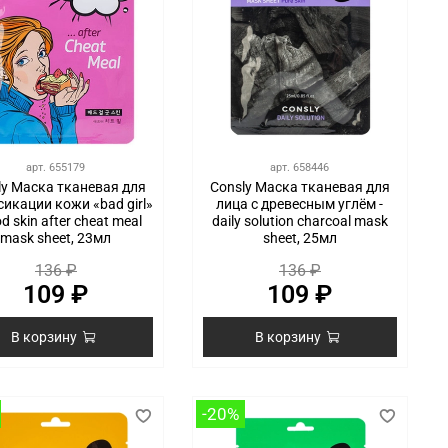
арт.
655179
арт.
658446
ly Маска тканевая для
Consly Маска тканевая для
сикации кожи «bad girl»
лица с древесным углём -
od skin after cheat meal
daily solution charcoal mask
mask sheet, 23мл
sheet, 25мл
136 ₽
136 ₽
109 ₽
109 ₽
В корзину
В корзину
-20%