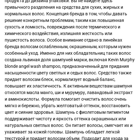
продукта до дизайна упаковки. Вы не найдете здесь
привычного разделения на средства для сухих, жирных и
нормальных волос. Концепция бренда в том, чтобы давать
решение конкретным проблемам, таким как повышенная
сухость и ломкость, повреждения после термического и
химического воздействия, излишняя жесткость или
пушистость волоса. Особое внимание отдано в линейках
бренда волосам ослабленным, окрашенным, которым нужен
особенный уход. Именно для них обладательниц таких волос
создана львиная доля шампуней марки, включая Kevin Murphy
blonde angel wash shampoo, предназначенный для придания
насыщенности цвету светлых и седых волос. Средство также
придает волосам блеск, нормализует водный баланс,
повышает их эластичность. К активным веществам шампуня
относятся масла манго, ши и мурумуру, лавандовый экстракт
и аминокислоты. Формула помогает очистить волос очень
мягко и бережно, убрать желтоватый оттенок, восстановить
цвет и сияние здоровья. Шампунь с фиолетовым пигментом
поддерживает чистоту и яркость оттенка окрашенных или
натуральных светлых волос. Он питает волосы, смягчает их и
ухаживает за кожей головы. Шампунь обладает легкой
текстурой и придает волосам объем. Подходит для ухода за