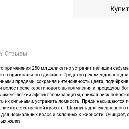
Купит
Отзывы
го применения 250 мл деликатно устранит излишки себума 
он оригинального дизайна. Средство рекомендовано для 
ыми прядями, сохраняя интенсивность цвета, подчёркива
ля волос после кератинового выпрямления и процедуры бо
имеет лёгкий эффект термозащиты, снижая риск поврежд
ь их сильными, устранить ломкость. Пряди насыщаются п
ение их естественной красоты. Шампунь для ежедневного 
т для нормальных волос и склонных к жирности. Очищает,
ных желез.