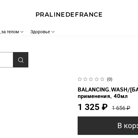
PRALINEDEFRANCE
 за телом
Здоровье
(0)
BALANCING.WASH/[БА
применения, 40мл
1 325 ₽
1 656 ₽
В кор