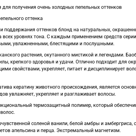
я для получения очень холодных пепельных оттенков
пепельного оттенка
а натуральных, окрашенных, осветленных и седых волосах. Формула содержит
обесцвечиванием волос, они становятся более здоровыми, увлажненными, блестящими и послушными.
астения, окутанного мистикой и легендами. Баобаб выживает в са
илы, крепкого здоровья и удачи. Отлично подходит для о
вотного происхождения, является основным протеином в структуре воло
низкомолекулярных растительных протеинов и пептидов увлажняет, укрепляет и разглаживает волосы.
 волос.
 соленой ванили, белой амбры и амбергриса, стимулирует воображе
етов апельсина и перца. Экстремальный магнетизм.