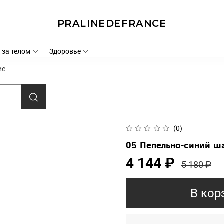
PRALINEDEFRANCE
 за телом
Здоровье
ие
(0)
05 Пепельно-синий ш
4 144 ₽
5 180 ₽
В кор