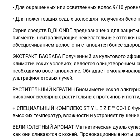
• Для окрашенных или осветленных волос 9/10 уровн
• Для пожелтевших седых волос для получения бело-
Серия средств B_BLONDE предназначена для защиты и поддержания оттенков блонд н
пигменты нейтрализующие нежелательные оттенки на всех уровнях тона. С каждым применением средств серии, улучшается структура поврежденных
ЭКСТРАКТ БАОБАБА Полученный из культового африканского р
климатических условиях, является олицетворением с
необходимо восстановление. Обладает омолаживающими свойствами, укрепляет, питает и дисциплинирует волосы, защищает от загрязнений и воздействия
ультрафиолетовых лучей.
РАСТИТЕЛЬНЫЙ КЕРАТИН Биомиметическая альтернатива кератину жи
+ СПЕЦИАЛЬНЫЙ КОМПЛЕКС ST Y L E Z E ™ CC-1 0 Функциональный термозащитный полимер, который обеспечивает естественную подвижность волос. Защищает от
высоких температур, влажности и устраняет пушение
ВЕЛИКОЛЕПНЫЙ АРОМАТ Магнетическая дуэль суперчувственной
как они сливаются с кожей. Провокационные ноты цв