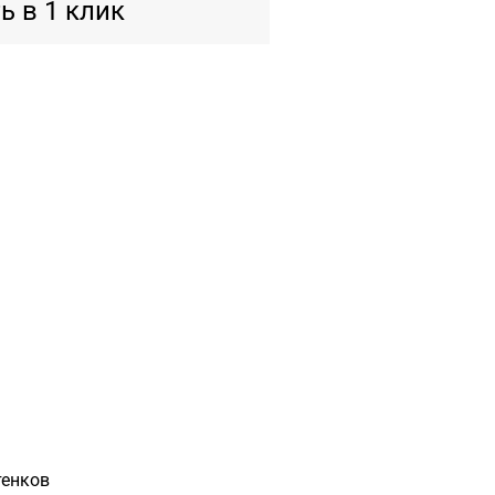
ь в 1 клик
ос 6/7/8 уровня для нейтрализации нежелательных желто-оранжевых оттенков