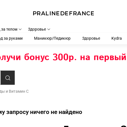
PRALINEDEFRANCE
 за телом
Здоровье
д за руками
Маникюр/Педикюр
Здоровье
Kydra
лучи бонус 300р. на первый
ы и Витамин С
у запросу ничего не найдено