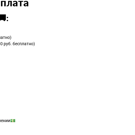
Оплата
:
латно)
0 руб. бесплатно)
учении💵