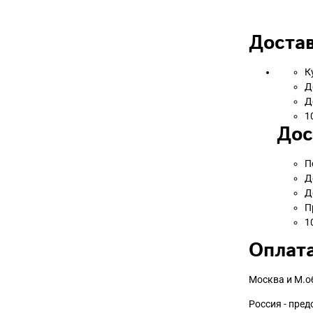
Достав
К
Д
Д
1
Дос
П
Д
Д
П
1
Оплата
Москва и М.о
Россия - пре