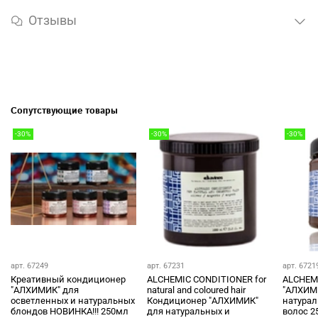
Отзывы
Сопутствующие товары
-30%
-30%
-30%
арт.
67249
арт. 67231
арт.
6721
Креативный кондиционер
ALCHEMIC CONDITIONER for
ALCHEM
"АЛХИМИК" для
natural and coloured hair
"АЛХИМ
осветленных и натуральных
Кондиционер "АЛХИМИК"
натура
блондов НОВИНКА!!! 250мл
для натуральных и
волос 2