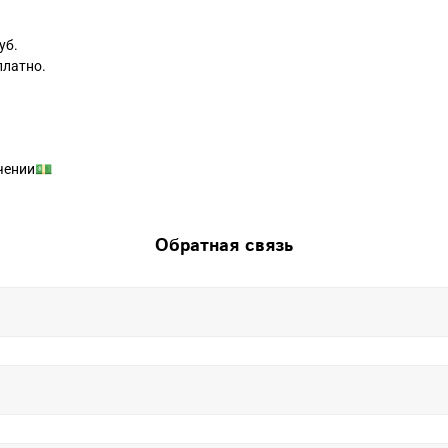
уб.
платно.
чении💵
Обратная связь