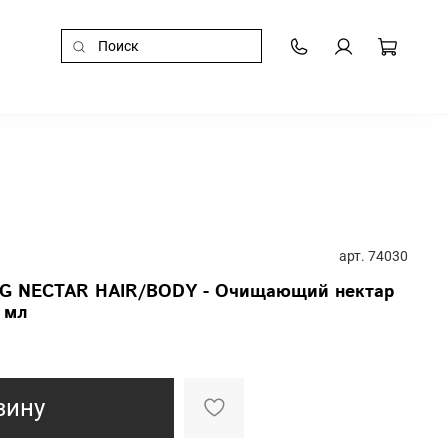
арт.
74030
G NECTAR HAIR/BODY - Очищающий нектар
 мл
зину