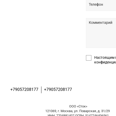
Настоящим подт
+79057208177
+79057208177
ООО «Сток»
121069, г. Москва, ул. Поварская, д. 31/29
ИНН: 7704881407 ОГРН: 5147746406561