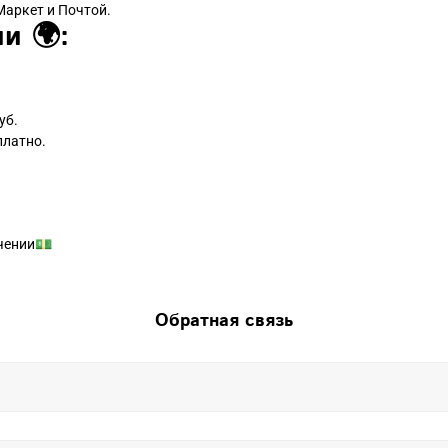
Маркет и Почтой.
и 🌍:
уб.
платно.
чении💵
Обратная связь