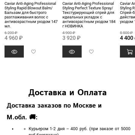
Caviar Anti-Aging Professional
Caviar Anti-Aging Professional
Caviar A
Styling Rapid Blowout Balm/
Styling Perfect Texture Spray/
Styling 
Бальзам для быстрого
Текстурирующий спрей для
Спрей-б
разглаживания волос с
идеальных укладок с
действи
антивозрастным уходом 147
антивозрастным уходом 184
уходом 
мл.
г НОВИНКА
6 200 ₽
4 900 ₽
5 500 ₽
4 960 ₽
3 920 ₽
4 400
Доставка и Оплата
Доставка заказов по Москве и
М.обл. 🚚:
Курьером 1-2 дня – 400 руб. (при заказе от 5000